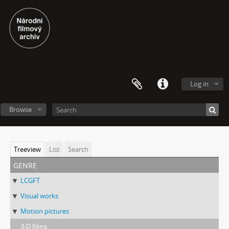
Log in
Browse
Treeview
List
Search
genre
LCGFT
Visual works
Motion pictures
3-D films