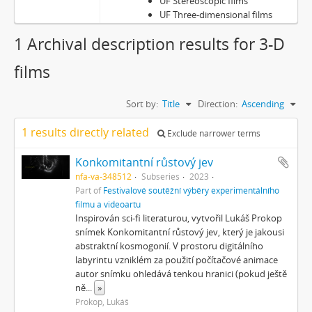
UF Stereoscopic films
UF Three-dimensional films
1 Archival description results for 3-D
films
Sort by:
Title
Direction:
Ascending
1 results directly related
Exclude narrower terms
Konkomitantní růstový jev
nfa-va-348512
Subseries
2023
Part of
Festivalové soutěžní výběry experimentálního
filmu a videoartu
Inspirován sci-fi literaturou, vytvořil Lukáš Prokop
snímek Konkomitantní růstový jev, který je jakousi
abstraktní kosmogonií. V prostoru digitálního
labyrintu vzniklém za použití počítačové animace
autor snímku ohledává tenkou hranici (pokud ještě
ně
...
»
Prokop, Lukáš