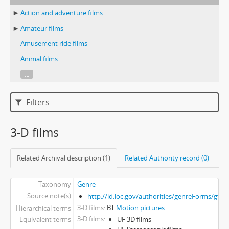
Action and adventure films
Amateur films
Amusement ride films
Animal films
...
Filters
3-D films
Related Archival description (1)
Related Authority record (0)
Taxonomy
Genre
Source note(s)
http://id.loc.gov/authorities/genreForms/gf2
3-D films
BT
Motion pictures
Hierarchical terms
3-D films
Equivalent terms
UF 3D films