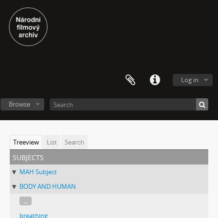
Log in
Browse
Treeview
List
Search
subjects
MAH Subject
BODY AND HUMAN
...
breathing