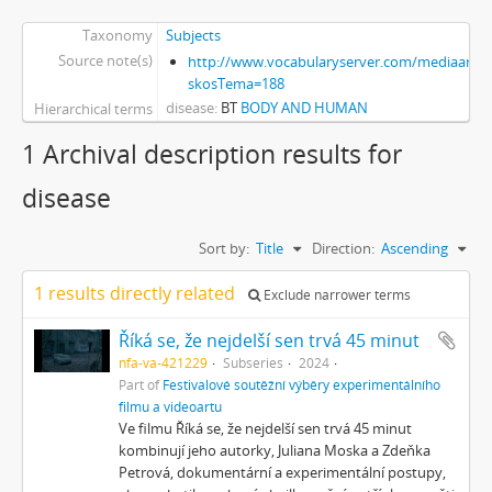
Taxonomy
Subjects
Source note(s)
http://www.vocabularyserver.com/mediaart/x
skosTema=188
disease
BT
BODY AND HUMAN
Hierarchical terms
1 Archival description results for
disease
Sort by:
Title
Direction:
Ascending
1 results directly related
Exclude narrower terms
Říká se, že nejdelší sen trvá 45 minut
nfa-va-421229
Subseries
2024
Part of
Festivalové soutěžní výběry experimentálního
filmu a videoartu
Ve filmu Říká se, že nejdelší sen trvá 45 minut
kombinují jeho autorky, Juliana Moska a Zdeňka
Petrová, dokumentární a experimentální postupy,