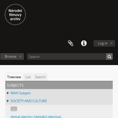
Log in
Browse
Treeview
List
Search
subjects
MAH Subject
SOCIETY AND CULTURE
...
digital identity (digitální identita)