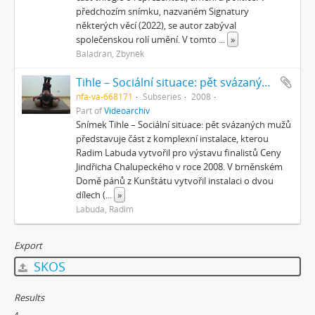
předchozím snímku, nazvaném Signatury
některých věcí (2022), se autor zabýval
společenskou rolí umění. V tomto
...
»
Baladrán, Zbyněk
Tihle – Sociální situace: pět svázaných mužů
nfa-va-668171
Subseries
2008
Part of
Videoarchiv
Snímek Tihle – Sociální situace: pět svázaných mužů
představuje část z komplexní instalace, kterou
Radim Labuda vytvořil pro výstavu finalistů Ceny
Jindřicha Chalupeckého v roce 2008. V brněnském
Domě pánů z Kunštátu vytvořil instalaci o dvou
dílech (
...
»
Labuda, Radim
Export
SKOS
Results