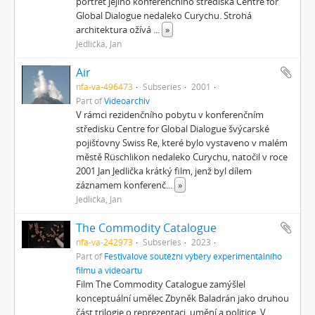
portrét jejího konferenčního střediska Centre for
Global Dialogue nedaleko Curychu. Strohá
architektura ožívá
...
»
Jedlička, Jan
Air
nfa-va-496473
Subseries
2001
Part of
Videoarchiv
V rámci rezidenčního pobytu v konferenčním
středisku Centre for Global Dialogue švýcarské
pojišťovny Swiss Re, které bylo vystaveno v malém
městě Rüschlikon nedaleko Curychu, natočil v roce
2001 Jan Jedlička krátký film, jenž byl dílem
záznamem konferenč
...
»
Jedlička, Jan
The Commodity Catalogue
nfa-va-242973
Subseries
2023
Part of
Festivalové soutěžní výběry experimentálního
filmu a videoartu
Film The Commodity Catalogue zamýšlel
konceptuální umělec Zbyněk Baladrán jako druhou
část trilogie o reprezentaci, umění a politice. V