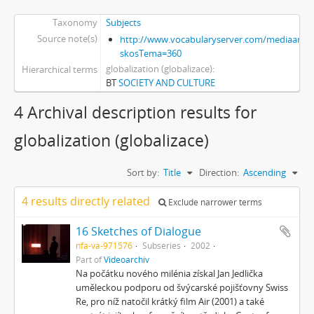
Taxonomy
Subjects
Source note(s)
http://www.vocabularyserver.com/mediaart/x
skosTema=360
globalization (globalizace)
Hierarchical terms
BT
SOCIETY AND CULTURE
4 Archival description results for
globalization (globalizace)
Sort by:
Title
Direction:
Ascending
4 results directly related
Exclude narrower terms
16 Sketches of Dialogue
nfa-va-971576
Subseries
2002
Part of
Videoarchiv
Na počátku nového milénia získal Jan Jedlička
uměleckou podporu od švýcarské pojišťovny Swiss
Re, pro níž natočil krátký film Air (2001) a také