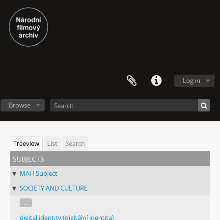
Log in
Browse
Treeview
List
Search
subjects
MAH Subject
SOCIETY AND CULTURE
...
digital identity (digitální identita)