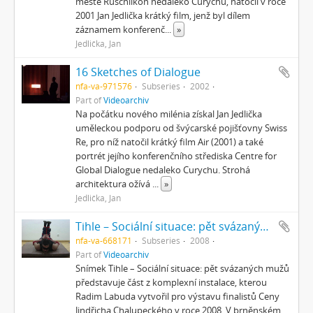
městě Rüschlikon nedaleko Curychu, natočil v roce
2001 Jan Jedlička krátký film, jenž byl dílem
záznamem konferenč
...
»
Jedlička, Jan
16 Sketches of Dialogue
nfa-va-971576
Subseries
2002
Part of
Videoarchiv
Na počátku nového milénia získal Jan Jedlička
uměleckou podporu od švýcarské pojišťovny Swiss
Re, pro níž natočil krátký film Air (2001) a také
portrét jejího konferenčního střediska Centre for
Global Dialogue nedaleko Curychu. Strohá
architektura ožívá
...
»
Jedlička, Jan
Tihle – Sociální situace: pět svázaných mužů
nfa-va-668171
Subseries
2008
Part of
Videoarchiv
Snímek Tihle – Sociální situace: pět svázaných mužů
představuje část z komplexní instalace, kterou
Radim Labuda vytvořil pro výstavu finalistů Ceny
Jindřicha Chalupeckého v roce 2008. V brněnském