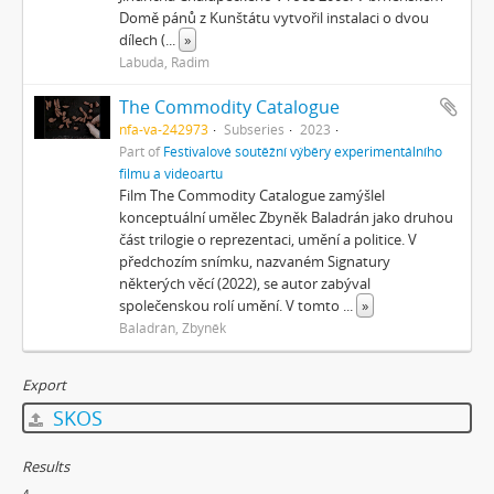
Domě pánů z Kunštátu vytvořil instalaci o dvou
dílech (
...
»
Labuda, Radim
The Commodity Catalogue
nfa-va-242973
Subseries
2023
Part of
Festivalové soutěžní výběry experimentálního
filmu a videoartu
Film The Commodity Catalogue zamýšlel
konceptuální umělec Zbyněk Baladrán jako druhou
část trilogie o reprezentaci, umění a politice. V
předchozím snímku, nazvaném Signatury
některých věcí (2022), se autor zabýval
společenskou rolí umění. V tomto
...
»
Baladrán, Zbyněk
Export
SKOS
Results