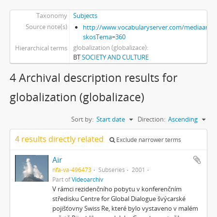
Taxonomy
Subjects
Source note(s)
http://www.vocabularyserver.com/mediaart/x
skosTema=360
globalization (globalizace)
Hierarchical terms
BT
SOCIETY AND CULTURE
4 Archival description results for
globalization (globalizace)
Sort by:
Start date
Direction:
Ascending
4 results directly related
Exclude narrower terms
Air
nfa-va-496473
Subseries
2001
Part of
Videoarchiv
V rámci rezidenčního pobytu v konferenčním
středisku Centre for Global Dialogue švýcarské
pojišťovny Swiss Re, které bylo vystaveno v malém