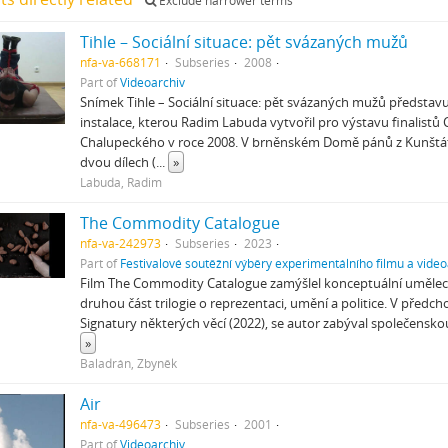
Exclude narrower terms
Tihle – Sociální situace: pět svázaných mužů
nfa-va-668171
Subseries
2008
Part of
Videoarchiv
Snímek Tihle – Sociální situace: pět svázaných mužů představu
instalace, kterou Radim Labuda vytvořil pro výstavu finalistů 
Chalupeckého v roce 2008. V brněnském Domě pánů z Kunštátu 
dvou dílech (
...
»
Labuda, Radim
The Commodity Catalogue
nfa-va-242973
Subseries
2023
Part of
Festivalové soutěžní výběry experimentálního filmu a video
Film The Commodity Catalogue zamýšlel konceptuální umělec
druhou část trilogie o reprezentaci, umění a politice. V před
Signatury některých věcí (2022), se autor zabýval společensko
»
Baladrán, Zbyněk
Air
nfa-va-496473
Subseries
2001
Part of
Videoarchiv