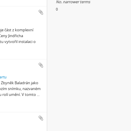
No. narrower terms
0
je část z komplexní
Ceny Jindřicha
vytvořil instalaci o
artu
 Zbyněk Baladrán jako
chozím snímku, nazvaném
u rolí umění. V tomto
...