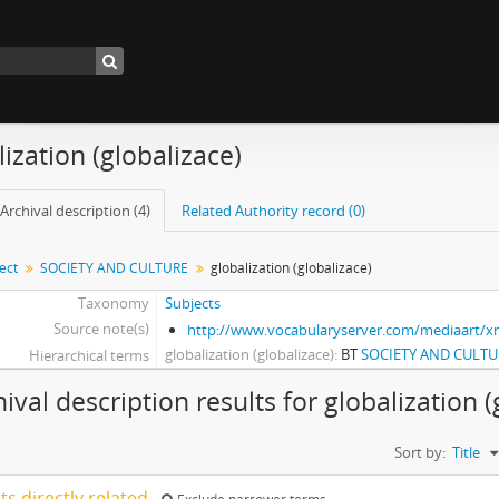
lization (globalizace)
Archival description (4)
Related Authority record (0)
ect
SOCIETY AND CULTURE
globalization (globalizace)
Taxonomy
Subjects
Source note(s)
http://www.vocabularyserver.com/mediaart/
globalization (globalizace)
BT
SOCIETY AND CULTU
Hierarchical terms
ival description results for globalization (
Sort by:
Title
lts directly related