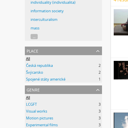
individuality (individualita)
information society
interculturalism
mass
...
place
All
Česká republika
2
Švýcarsko
2
Spojené státy americké
1
genre
All
LCGFT
3
Visual works
3
Motion pictures
3
Experimental films
3