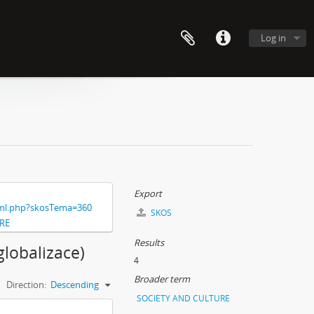
Log in
Export
xml.php?skosTema=360
SKOS
RE
Results
globalizace)
4
Broader term
Direction:
Descending
SOCIETY AND CULTURE