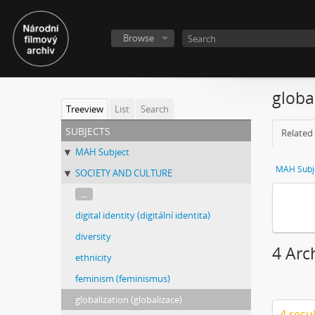
Browse
globa
Treeview
List
Search
subjects
Related 
MAH Subject
MAH Subj
SOCIETY AND CULTURE
...
digital identity (digitální identita)
diversity
4 Arch
ethnicity
feminism (feminismus)
globalization (globalizace)
4 resu