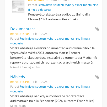
Part of
Festivalové soutěžní výběry experimentálního
filmu a videoartu
Konzervátorská zpráva audiovizuálního díla
Plasma (2023, autorem Aleš Zůbek)
Dokumentace
nfa-va-315284
File
2024
Part of
Festivalové soutěžní výběry experimentálního filmu a
videoartu
Složka obsahuje akviziční dokumentaci audiovizuálního díla
Vyprávění o světě (2023, autorem Martin Fischer),
konzervátorskou zprávu, instalační dokumentaci a MediaInfo
reporty autorizovaných reprezentací a archivních masterů.
Národní filmový archiv
Náhledy
nfa-va-418198
File
2024
Part of
Festivalové soutěžní výběry experimentálního filmu a
videoartu
Složka obsahuje náhledy autorizované reprezentace
audiovizuálního díla Ecopoiesis (2024, autorem Franz Milec).
Milec, Franz