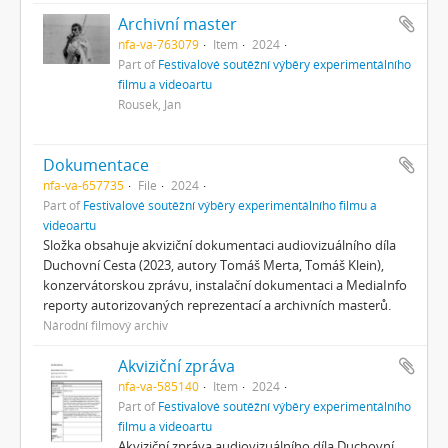
Archivní master
nfa-va-763079
Item
2024
Part of
Festivalové soutěžní výběry experimentálního
filmu a videoartu
Rousek, Jan
Dokumentace
nfa-va-657735
File
2024
Part of
Festivalové soutěžní výběry experimentálního filmu a
videoartu
Složka obsahuje akviziční dokumentaci audiovizuálního díla
Duchovní Cesta (2023, autory Tomáš Merta, Tomáš Klein),
konzervátorskou zprávu, instalační dokumentaci a MediaInfo
reporty autorizovaných reprezentací a archivních masterů.
Národní filmový archiv
Akviziční zpráva
nfa-va-585140
Item
2024
Part of
Festivalové soutěžní výběry experimentálního
filmu a videoartu
Akviziční zpráva audiovizuálního díla Duchovní