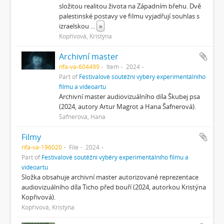
složitou realitou života na Západním břehu. Dvě
palestinské postavy ve filmu vyjadřují souhlas s
izraelskou
...
»
Kopřivová, Kristýna
Archivní master
nfa-va-604499
Item
2024
Part of
Festivalové soutěžní výběry experimentálního
filmu a videoartu
Archivní master audiovizuálního díla Škubej psa
(2024, autory Artur Magrot a Hana Šafnerová).
Šafnerová, Hana
Filmy
nfa-va-196020
File
2024
Part of
Festivalové soutěžní výběry experimentálního filmu a
videoartu
Složka obsahuje archivní master autorizované reprezentace
audiovizuálního díla Ticho před bouří (2024, autorkou Kristýna
Kopřivová).
Kopřivová, Kristýna