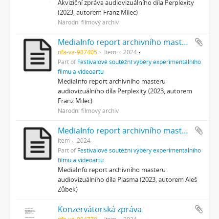
Akviziční zpráva audiovizuálního díla Perplexity
(2023, autorem Franz Milec)
Národní filmový archiv
MediaInfo report archivního masteru
nfa-va-987405
Item
2024
Part of
Festivalové soutěžní výběry experimentálního
filmu a videoartu
MediaInfo report archivního masteru
audiovizuálního díla Perplexity (2023, autorem
Franz Milec)
Národní filmový archiv
MediaInfo report archivního masteru
Item
2024
Part of
Festivalové soutěžní výběry experimentálního
filmu a videoartu
MediaInfo report archivního masteru
audiovizuálního díla Plasma (2023, autorem Aleš
Zůbek)
Konzervátorská zpráva
nfa-va-904778
Item
2024