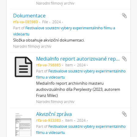
Národní filmový archiv
Dokumentace
nfa-va-085980
File
2024
Part of
Festivalové soutěžní výběry experimentálního filmu a
videoartu
Složka obsahuje akviziční dokumentaci.
Národní filmový archiv
MediaInfo report autorizované reprezentace
nfa-va-798885
Item
2024
Part of
Festivalové soutěžní výběry experimentálního
filmu a videoartu
MediaInfo report archivního masteru
audiovizuálního díla Perplexity (2023, autorem
Franz Milec)
Národní filmový archiv
Akviziční zpráva
nfa-va-933383
Item
2024
Part of
Festivalové soutěžní výběry experimentálního
filmu a videoartu