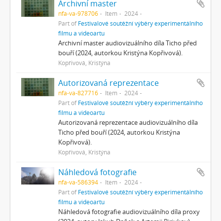
Archivní master
nfa-va-978706
Item
2024
Part of
Festivalové soutěžní výběry experimentálního
filmu a videoartu
Archivní master audiovizuálního díla Ticho před
bouří (2024, autorkou Kristýna Kopřivová).
Kopřivová, Kristýna
Autorizovaná reprezentace
nfa-va-827716
Item
2024
Part of
Festivalové soutěžní výběry experimentálního
filmu a videoartu
Autorizovaná reprezentace audiovizuálního díla
Ticho před bouří (2024, autorkou Kristýna
Kopřivová).
Kopřivová, Kristýna
Náhledová fotografie
nfa-va-586394
Item
2024
Part of
Festivalové soutěžní výběry experimentálního
filmu a videoartu
Náhledová fotografie audiovizuálního díla proxy