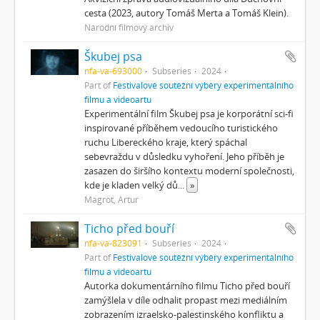
cesta (2023, autory Tomáš Merta a Tomáš Klein).
Národní filmový archiv
Škubej psa
nfa-va-693000
Subseries
2024
Part of
Festivalové soutěžní výběry experimentálního
filmu a videoartu
Experimentální film Škubej psa je korporátní sci-fi
inspirované příběhem vedoucího turistického
ruchu Libereckého kraje, který spáchal
sebevraždu v důsledku vyhoření. Jeho příběh je
zasazen do širšího kontextu moderní společnosti,
kde je kladen velký dů
...
»
Magrot, Artur
Ticho před bouří
nfa-va-823091
Subseries
2024
Part of
Festivalové soutěžní výběry experimentálního
filmu a videoartu
Autorka dokumentárního filmu Ticho před bouří
zamýšlela v díle odhalit propast mezi mediálním
zobrazením izraelsko-palestinského konfliktu a