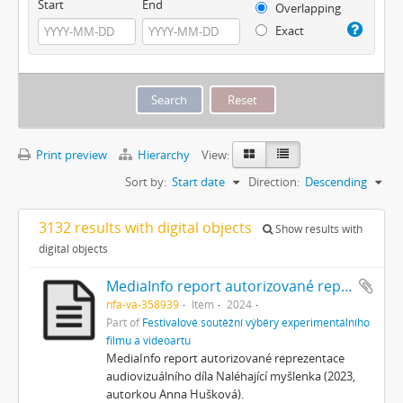
Start
End
Overlapping
Exact
Print preview
Hierarchy
View:
Sort by:
Start date
Direction:
Descending
3132 results with digital objects
Show results with
digital objects
MediaInfo report autorizované reprezentace
nfa-va-358939
Item
2024
Part of
Festivalové soutěžní výběry experimentálního
filmu a videoartu
MediaInfo report autorizované reprezentace
audiovizuálního díla Naléhající myšlenka (2023,
autorkou Anna Hušková).