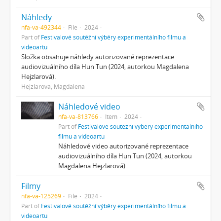
Náhledy
nfa-va-492344
File
2024
Part of
Festivalové soutěžní výběry experimentálního filmu a
videoartu
Složka obsahuje náhledy autorizované reprezentace
audiovizuálního díla Hun Tun (2024, autorkou Magdalena
Hejzlarová).
Hejzlarová, Magdalena
Náhledové video
nfa-va-813766
Item
2024
Part of
Festivalové soutěžní výběry experimentálního
filmu a videoartu
Náhledové video autorizované reprezentace
audiovizuálního díla Hun Tun (2024, autorkou
Magdalena Hejzlarová).
Filmy
nfa-va-125269
File
2024
Part of
Festivalové soutěžní výběry experimentálního filmu a
videoartu