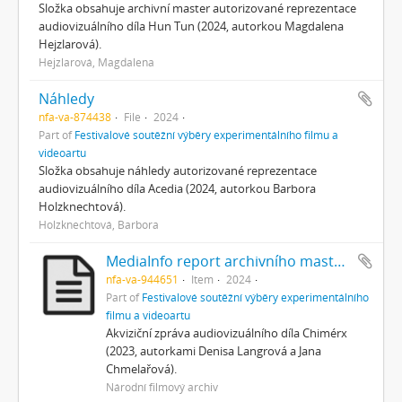
Složka obsahuje archivní master autorizované reprezentace
audiovizuálního díla Hun Tun (2024, autorkou Magdalena
Hejzlarová).
Hejzlarová, Magdalena
Náhledy
nfa-va-874438
File
2024
Part of
Festivalové soutěžní výběry experimentálního filmu a
videoartu
Složka obsahuje náhledy autorizované reprezentace
audiovizuálního díla Acedia (2024, autorkou Barbora
Holzknechtová).
Holzknechtová, Barbora
MediaInfo report archivního masteru
nfa-va-944651
Item
2024
Part of
Festivalové soutěžní výběry experimentálního
filmu a videoartu
Akviziční zpráva audiovizuálního díla Chimérx
(2023, autorkami Denisa Langrová a Jana
Chmelařová).
Národní filmový archiv