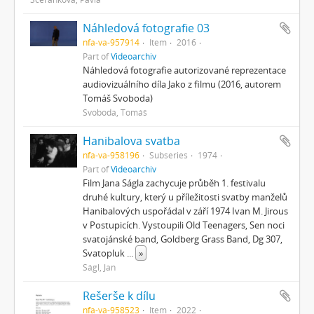
Náhledová fotografie 03
nfa-va-957914
Item
2016
Part of
Videoarchiv
Náhledová fotografie autorizované reprezentace
audiovizuálního díla Jako z filmu (2016, autorem
Tomáš Svoboda)
Svoboda, Tomáš
Hanibalova svatba
nfa-va-958196
Subseries
1974
Part of
Videoarchiv
Film Jana Ságla zachycuje průběh 1. festivalu
druhé kultury, který u příležitosti svatby manželů
Hanibalových uspořádal v září 1974 Ivan M. Jirous
v Postupicích. Vystoupili Old Teenagers, Sen noci
svatojánské band, Goldberg Grass Band, Dg 307,
Svatopluk
...
»
Ságl, Jan
Rešerše k dílu
nfa-va-958523
Item
2022