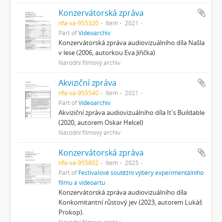
Konzervátorská zpráva
nfa-va-955320
Item
2021
Part of
Videoarchiv
Konzervátorská zpráva audiovizuálního díla Našla
v lese (2006, autorkou Eva Jiřička)
Národní filmový archiv
Akviziční zpráva
nfa-va-955540
Item
2021
Part of
Videoarchiv
Akviziční zpráva audiovizuálního díla It's Buildable
(2020, autorem Oskar Helcel)
Národní filmový archiv
Konzervátorská zpráva
nfa-va-955602
Item
2025
Part of
Festivalové soutěžní výběry experimentálního
filmu a videoartu
Konzervátorská zpráva audiovizuálního díla
Konkomitantní růstový jev (2023, autorem Lukáš
Prokop).
Národní filmový archiv