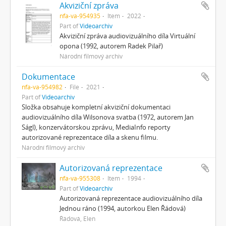
Akviziční zpráva
nfa-va-954935
Item
2022
Part of
Videoarchiv
Akviziční zpráva audiovizuálního díla Virtuální
opona (1992, autorem Radek Pilař)
Národní filmový archiv
Dokumentace
nfa-va-954982
File
2021
Part of
Videoarchiv
Složka obsahuje kompletní akviziční dokumentaci
audiovizuálního díla Wilsonova svatba (1972, autorem Jan
Ságl), konzervátorskou zprávu, MediaInfo reporty
autorizované reprezentace díla a skenu filmu.
Národní filmový archiv
Autorizovaná reprezentace
nfa-va-955308
Item
1994
Part of
Videoarchiv
Autorizovaná reprezentace audiovizuálního díla
Jednou ráno (1994, autorkou Elen Řádová)
Řádová, Elen