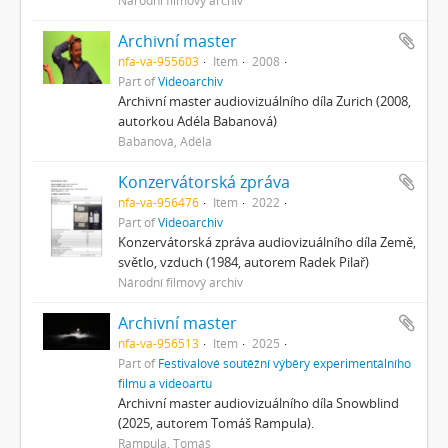
Archivní master
nfa-va-955603
Item
2008
Part of
Videoarchiv
Archivní master audiovizuálního díla Zurich (2008,
autorkou Adéla Babanová)
Babanová, Adéla
Konzervátorská zpráva
nfa-va-956476
Item
2022
Part of
Videoarchiv
Konzervátorská zpráva audiovizuálního díla Země,
světlo, vzduch (1984, autorem Radek Pilař)
Národní filmový archiv
Archivní master
nfa-va-956513
Item
2025
Part of
Festivalové soutěžní výběry experimentálního
filmu a videoartu
Archivní master audiovizuálního díla Snowblind
(2025, autorem Tomáš Rampula).
Rampula, Tomáš