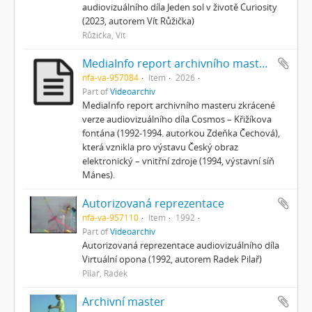
audiovizuálního díla Jeden sol v životě Curiosity
(2023, autorem Vít Růžička)
Růžička, Vít
MediaInfo report archivního masteru zkrácené verze
nfa-va-957084
Item
2026
Part of
Videoarchiv
MediaInfo report archivního masteru zkrácené
verze audiovizuálního díla Cosmos – Křižíkova
fontána (1992-1994. autorkou Zdeňka Čechová),
která vznikla pro výstavu Český obraz
elektronický – vnitřní zdroje (1994, výstavní síň
Mánes).
Autorizovaná reprezentace
nfa-va-957110
Item
1992
Part of
Videoarchiv
Autorizovaná reprezentace audiovizuálního díla
Virtuální opona (1992, autorem Radek Pilař)
Pilař, Radek
Archivní master