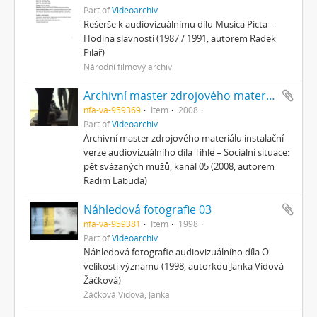
Part of
Videoarchiv
Rešerše k audiovizuálnímu dílu Musica Picta –
Hodina slavnosti (1987 / 1991, autorem Radek
Pilař)
Národní filmový archiv
Archivní master zdrojového materiálu – kanál 05
nfa-va-959369
Item
2008
Part of
Videoarchiv
Archivní master zdrojového materiálu instalační
verze audiovizuálního díla Tihle – Sociální situace:
pět svázaných mužů, kanál 05 (2008, autorem
Radim Labuda)
Náhledová fotografie 03
nfa-va-959381
Item
1998
Part of
Videoarchiv
Náhledová fotografie audiovizuálního díla O
velikosti významu (1998, autorkou Janka Vidová
Žáčková)
Žáčková Vidová, Janka