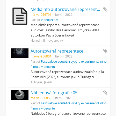
MediaInfo autorizované reprezentace
nfa-va-956791
Item
2022
Part of
Videoarchiv
MediaInfo report autorizované reprezentace
audiovizuálního díla Parkovací smyčka (2009,
autorkou Pavla Sceranková)
Národní filmový archiv
Autorizovaná reprezentace
nfa-va-956801
Item
2023
Part of
Festivalové soutěžní výběry experimentálního
filmu a videoartu
Autorizovaná reprezentace audiovizuálního díla
Sněm věcí (2023, autorem Jakub Tulinger)
Tulinger, Jakub
Náhledová fotografie 05
nfa-va-956850
Item
2023
Part of
Festivalové soutěžní výběry experimentálního
filmu a videoartu
Náhledová fotografie autorizované reprezentace