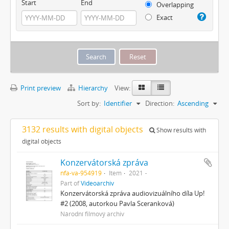
Start
End
Overlapping
Exact
Print preview
Hierarchy
View:
Sort by:
Identifier
Direction:
Ascending
3132 results with digital objects
Show results with
digital objects
Konzervátorská zpráva
nfa-va-954919
Item
2021
Part of
Videoarchiv
Konzervátorská zpráva audiovizuálního díla Up!
#2 (2008, autorkou Pavla Sceranková)
Národní filmový archiv