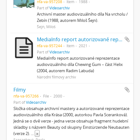
nfa-va-957208
Item
1988
Part of
Videoarchiv
Archivní master audiovizuálního díla Na vrcholu /
Zebín (1988, autorem Miloš Šejn).
Šejn, Miloš
MediaInfo report autorizované reprezentace – Helix
nfa-va-957244
Item
2021
Part of
Videoarchiv
MediaInfo report autorizované reprezentace
audiovizuálního díla Chewing Gum – část Helix
(2004, autorem Radim Labuda)
Národní filmový archiv
Filmy
nfa-va-957266
File
2000
Part of
Videoarchiv
Složka obsahuje archivní mastery a autorizované reprezentace
audiovizuálního díla Krása (2000, autorkou Pavla Sceranková).
Jedná se o dvě verze - jedna verze obsahuje fragment hudební
skladby s názvem Beauty od skupiny Einstürzende Neubauten
(verze 2).
...
»
Sceranková, Pavla