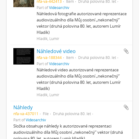
nfa-va-442413
Item
Druhá polovina 80. let
Part of
Videoarchiv
Náhledová fotografie autorizované reprezentace
audiovizuálního díla Můj osobní „nekonečný”
vektor (druhá polovina 80. let, autorem Lumír
Hladík)
Hladík, Lumír
Náhledové video
nfa-va-188344
Item
Druhá polovina 80. let
Part of
Videoarchiv
Náhledové video autorizované reprezentace
audiovizuálního díla Můj osobní „nekonečný”
vektor (druhá polovina 80. let, autorem Lumír
Hladík)
Hladík, Lumír
Náhledy
nfa-va-437011
File
Druhá polovina 80. let
Part of
Videoarchiv
Složka obsahuje náhledy k autorizované reprezentaci
audiovizuálního díla Můj osobní „nekonečný" vektor (druhá
polovina 80. let, autorem Lumír Hladík).