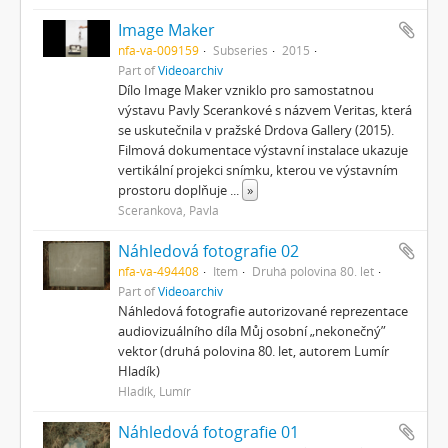
Image Maker
nfa-va-009159
Subseries
2015
Part of
Videoarchiv
Dílo Image Maker vzniklo pro samostatnou
výstavu Pavly Scerankové s názvem Veritas, která
se uskutečnila v pražské Drdova Gallery (2015).
Filmová dokumentace výstavní instalace ukazuje
vertikální projekci snímku, kterou ve výstavním
prostoru doplňuje
...
»
Sceranková, Pavla
Náhledová fotografie 02
nfa-va-494408
Item
Druhá polovina 80. let
Part of
Videoarchiv
Náhledová fotografie autorizované reprezentace
audiovizuálního díla Můj osobní „nekonečný”
vektor (druhá polovina 80. let, autorem Lumír
Hladík)
Hladík, Lumír
Náhledová fotografie 01