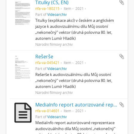
Titulky (CS, EN)
nfa-va-180215
Item
2021
Part of
Videoarchiv
Titulky (explikace akcí) v českém a anglickém
jazyce k audiovizuálnímu dílu Můj osobní
„nekonečný” vektor (druhá polovina 80. let,
autorem Lumír Hladík)
Národní filmový archiv
Rešerše
nfa-va-045421
Item
2021
Part of
Videoarchiv
Rešerše k audiovizuálnímu dílu Můj osobní
„nekonečný” vektor (druhá polovina 80. let,
autorem Lumír Hladík)
Národní filmový archiv
MediaInfo report autorizované reprezentace
nfa-va-014601
Item
2021
Part of
Videoarchiv
MediaInfo report autorizované reprezentace
audiovizuálního díla Můj osobní „nekonečný”