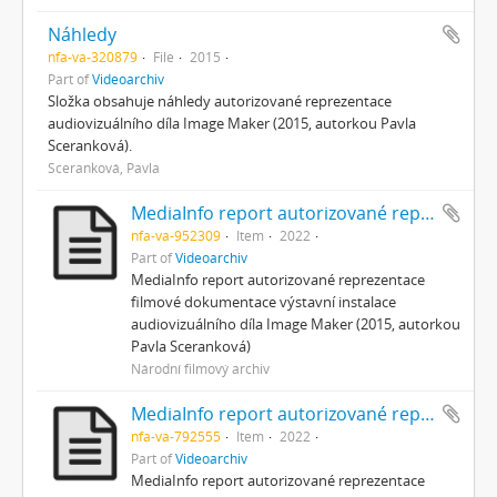
Náhledy
nfa-va-320879
File
2015
Part of
Videoarchiv
Složka obsahuje náhledy autorizované reprezentace
audiovizuálního díla Image Maker (2015, autorkou Pavla
Sceranková).
Sceranková, Pavla
MediaInfo report autorizované reprezentace filmové dokumentace
nfa-va-952309
Item
2022
Part of
Videoarchiv
MediaInfo report autorizované reprezentace
filmové dokumentace výstavní instalace
audiovizuálního díla Image Maker (2015, autorkou
Pavla Sceranková)
Národní filmový archiv
MediaInfo report autorizované reprezentace pracovní verze
nfa-va-792555
Item
2022
Part of
Videoarchiv
MediaInfo report autorizované reprezentace