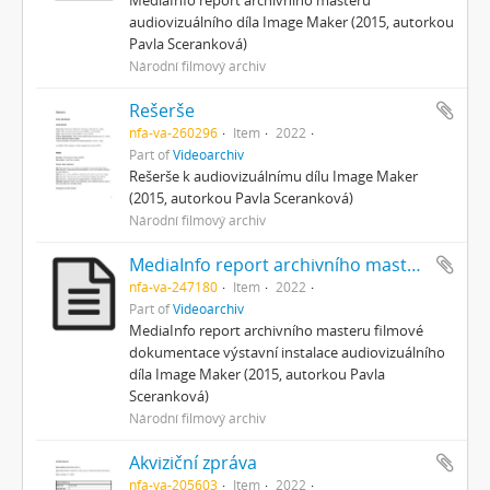
audiovizuálního díla Image Maker (2015, autorkou
Pavla Sceranková)
Národní filmový archiv
Rešerše
nfa-va-260296
Item
2022
Part of
Videoarchiv
Rešerše k audiovizuálnímu dílu Image Maker
(2015, autorkou Pavla Sceranková)
Národní filmový archiv
MediaInfo report archivního masteru filmové dokumentace
nfa-va-247180
Item
2022
Part of
Videoarchiv
MediaInfo report archivního masteru filmové
dokumentace výstavní instalace audiovizuálního
díla Image Maker (2015, autorkou Pavla
Sceranková)
Národní filmový archiv
Akviziční zpráva
nfa-va-205603
Item
2022