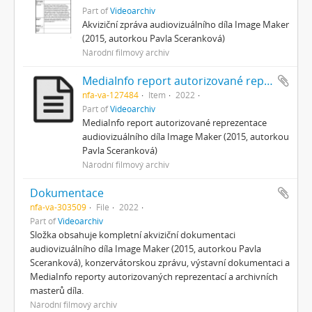
Part of
Videoarchiv
Akviziční zpráva audiovizuálního díla Image Maker
(2015, autorkou Pavla Sceranková)
Národní filmový archiv
MediaInfo report autorizované reprezentace
nfa-va-127484
Item
2022
Part of
Videoarchiv
MediaInfo report autorizované reprezentace
audiovizuálního díla Image Maker (2015, autorkou
Pavla Sceranková)
Národní filmový archiv
Dokumentace
nfa-va-303509
File
2022
Part of
Videoarchiv
Složka obsahuje kompletní akviziční dokumentaci
audiovizuálního díla Image Maker (2015, autorkou Pavla
Sceranková), konzervátorskou zprávu, výstavní dokumentaci a
MediaInfo reporty autorizovaných reprezentací a archivních
masterů díla.
Národní filmový archiv