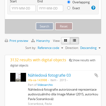
Start
End
Overlapping
Exact
Print preview
Hierarchy
View:
Sort by:
Reference code
Direction:
Descending
3132 results with digital objects
Show results with
digital objects
Náhledová fotografie 03
nfa-va-143998
Item
2015
Part of
Videoarchiv
Náhledová fotografie autorizované reprezentace
audiovizuálního díla Image Maker (2015, autorkou
Pavla Sceranková)
Sceranková, Pavla