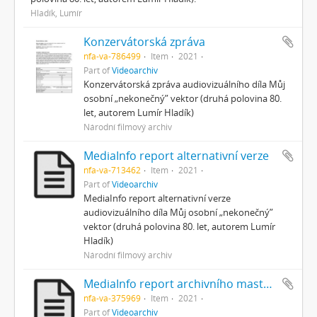
Hladík, Lumír
Konzervátorská zpráva
nfa-va-786499
Item
2021
Part of
Videoarchiv
Konzervátorská zpráva audiovizuálního díla Můj
osobní „nekonečný” vektor (druhá polovina 80.
let, autorem Lumír Hladík)
Národní filmový archiv
MediaInfo report alternativní verze
nfa-va-713462
Item
2021
Part of
Videoarchiv
MediaInfo report alternativní verze
audiovizuálního díla Můj osobní „nekonečný”
vektor (druhá polovina 80. let, autorem Lumír
Hladík)
Národní filmový archiv
MediaInfo report archivního masteru alternativní verze
nfa-va-375969
Item
2021
Part of
Videoarchiv