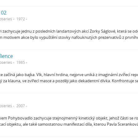
 02
bseries
1972
vi zachycuje jednu z posledních landartových akcí Zorky Ságlové, která se od
ím motivem akce bylo vypuštění stovky nafouknutých prezervativů z prvníh
ílence
bseries
1985
e začíná jako bajka. Vlk, hlavní hrdina, nejprve uniká z imaginární zvířecí r
 za klauna, ve zvířecí masce a později jako dekadentní dívka. Konfrontuje s
bseries
2007
vem Pohybovadlo zachycuje stejnojmenný kinetický objekt, jehož části se r
í objektu, ale také samostatnou manifestací díla, kterou Pavla Sceranko