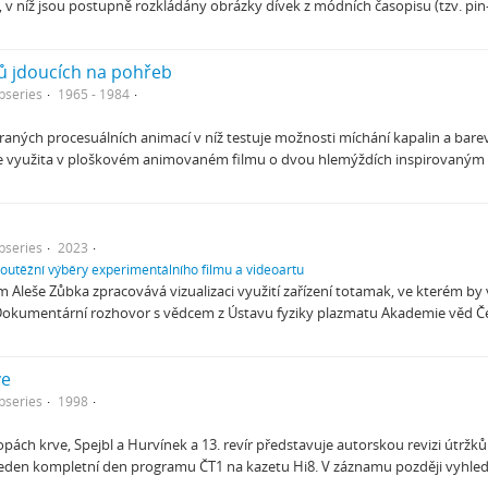
 v níž jsou postupně rozkládány obrázky dívek z módních časopisu (tzv. pi
ů jdoucích na pohřeb
bseries
1965 - 1984
 raných procesuálních animací v níž testuje možnosti míchání kapalin a barev
zde využita v ploškovém animovaném filmu o dvou hlemýždích inspirovaným
bseries
2023
soutěžní výběry experimentálního filmu a videoartu
m Aleše Zůbka zpracovává vizualizaci využití zařízení totamak, ve kterém 
 Dokumentární rozhovor s vědcem z Ústavu fyziky plazmatu Akademie věd Č
ve
bseries
1998
topách krve, Spejbl a Hurvínek a 13. revír představuje autorskou revizi útržků
eden kompletní den programu ČT1 na kazetu Hi8. V záznamu později vyhled