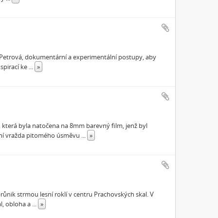
ka Petrová, dokumentární a experimentální postupy, aby
spirací ke
...
»
 která byla natočena na 8mm barevný film, jenž byl
ální vražda pitomého úsměvu
...
»
ůnik strmou lesní roklí v centru Prachovských skal. V
al, obloha a
...
»