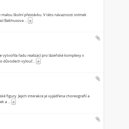
e malou školní přestávku. V této návaznosti snímek
rází Balthusova
...
»
 vytvořila řadu realizací pro lázeňské komplexy v
 po důvodech vylouč
...
»
ké figury. Jejich interakce je vyjádřena choreografií a
sek a
...
»