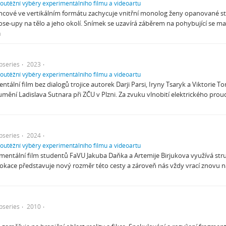
soutěžní výběry experimentálního filmu a videoartu
ncové ve vertikálním formátu zachycuje vnitřní monolog ženy opanované s
close-upy na tělo a jeho okolí. Snímek se uzavírá záběrem na pohybující se 
a
bseries
2023
soutěžní výběry experimentálního filmu a videoartu
tální film bez dialogů trojice autorek Darji Parsi, Iryny Tsaryk a Viktorie 
umění Ladislava Sutnara při ZČU v Plzni. Za zvuku vlnobití elektrického prou
bseries
2024
soutěžní výběry experimentálního filmu a videoartu
rimentální film studentů FaVU Jakuba Daňka a Artemije Birjukova využívá st
okace představuje nový rozměr této cesty a zároveň nás vždy vrací znovu n
bseries
2010