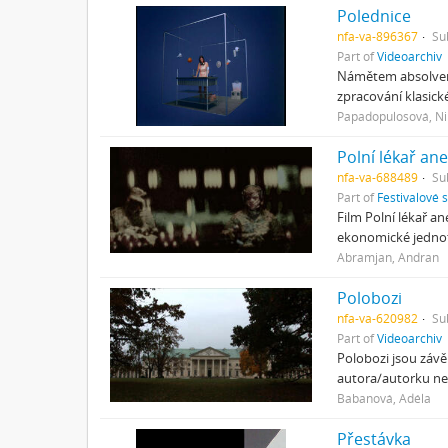
Polednice
nfa-va-896367
Su
Part of
Videoarchiv
Námětem absolvent
zpracování klasick
Papadopulosová, Ni
Polní lékař an
nfa-va-688489
Su
Part of
Festivalové 
Film Polní lékař a
ekonomické jednotk
Abramjan, Andran
Polobozi
nfa-va-620982
Su
Part of
Videoarchiv
Polobozi jsou závě
autora/autorku ne
Babanová, Adéla
Přestávka