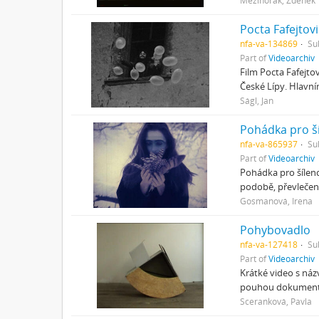
Mezihorák, Zdeněk
Pocta Fafejtovi
nfa-va-134869
Su
Part of
Videoarchiv
Film Pocta Fafejto
České Lípy. Hlavn
Ságl, Jan
Pohádka pro š
nfa-va-865937
Su
Part of
Videoarchiv
Pohádka pro šílenc
podobě, převlečený
Gosmanová, Irena
Pohybovadlo
nfa-va-127418
Su
Part of
Videoarchiv
Krátké video s náz
pouhou dokumentac
Sceranková, Pavla