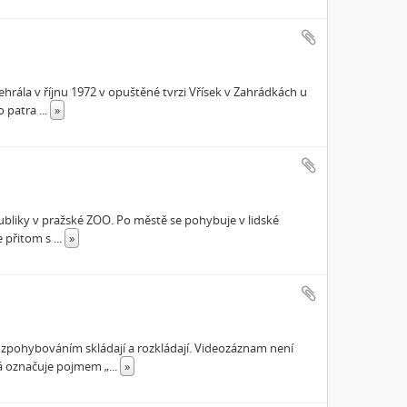
ehrála v říjnu 1972 v opuštěné tvrzi Vřísek v Zahrádkách u
o patra
...
»
epubliky v pražské ZOO. Po městě se pohybuje v lidské
e přitom s
...
»
ozpohybováním skládají a rozkládají. Videozáznam není
vá označuje pojmem „
...
»