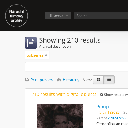
Browse
Showing 210 results
Archival description
Subseries
Print preview
Hierarchy
View:
210 results with digital objects
Show results wi
Pinup
nfa-va-183082
Su
Part of
Videoarchiv
Černobílou animaci