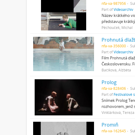
nfa-va-987956
Su
Part of
Videoarchiv
Název krátkého vid
představuje krátký
Pěchouček, Michal
Prohnutá dlaž
nfa-va-356000
Su
Part of
Videoarchiv
Film Prohnutá dlaž
Československu. F
Bačíková, Alžběta
Prolog
nfa-va-828406
Su
Part of
Festivalové 
Snímek Prolog Terez
rozhovorem, jenž 
Vinklárková, Tereza
Promiň
nfa-va-162645
Su