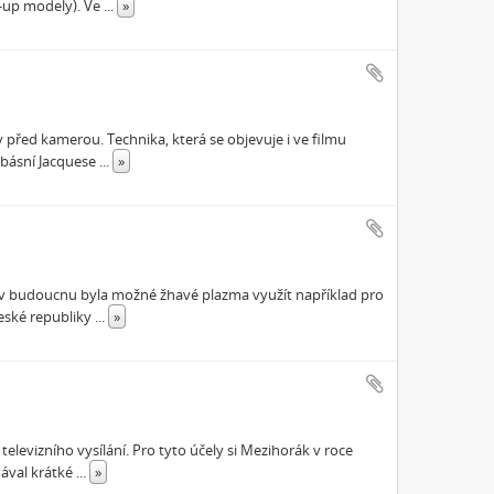
n-up modely). Ve
...
»
 před kamerou. Technika, která se objevuje i ve filmu
 básní Jacquese
...
»
by v budoucnu byla možné žhavé plazma využít například pro
eské republiky
...
»
 televizního vysílání. Pro tyto účely si Mezihorák v roce
ával krátké
...
»