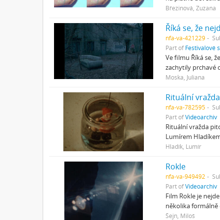
Březinová, Zuzana
Říká se, že nej
nfa-va-421229
Su
Part of
Festivalové 
Ve filmu Říká se, 
zachytily prchavé 
Moska, Juliana
Rituální vraž
nfa-va-782595
Su
Part of
Videoarchiv
Rituální vražda p
Lumírem Hladíkem 
Hladík, Lumír
Rokle
nfa-va-949492
Su
Part of
Videoarchiv
Film Rokle je nejd
několika formálně 
Šejn, Miloš