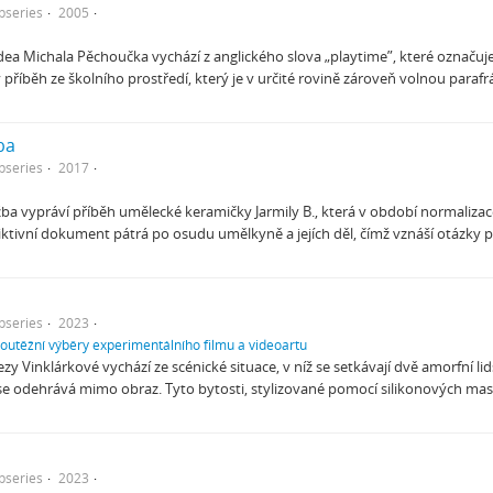
bseries
2005
ea Michala Pěchoučka vychází z anglického slova „playtime”, které označuj
 příběh ze školního prostředí, který je v určité rovině zároveň volnou paraf
ba
bseries
2017
ba vypráví příběh umělecké keramičky Jarmily B., která v období normalizace
iktivní dokument pátrá po osudu umělkyně a jejích děl, čímž vznáší otázky
bseries
2023
soutěžní výběry experimentálního filmu a videoartu
y Vinklárkové vychází ze scénické situace, v níž se setkávají dvě amorfní lids
se odehrává mimo obraz. Tyto bytosti, stylizované pomocí silikonových ma
bseries
2023