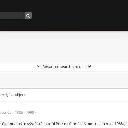
Advanced search options
th digital objects
bseries
1963 - 1990
 časopiseckých výstřižků natočil Pilař na formát 16 mm kolem roku 1963 (v 