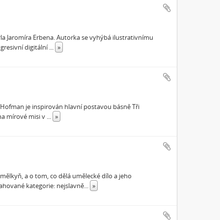
a Jaromíra Erbena. Autorka se vyhýbá ilustrativnímu
resivní digitální
...
»
n Hofman je inspirován hlavní postavou básně Tři
 na mírové misi v
...
»
mělkyň, a o tom, co dělá umělecké dílo a jeho
ahované kategorie: nejslavně
...
»