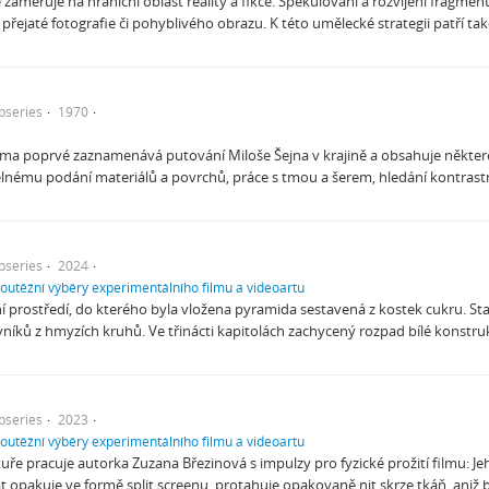
zaměřuje na hraniční oblast reality a fikce. Spekulování a rozvíjení frag
přejaté fotografie či pohyblivého obrazu. K této umělecké strategii patří také
bseries
1970
a poprvé zaznamenává putování Miloše Šejna v krajině a obsahuje některé p
telnému podání materiálů a povrchů, práce s tmou a šerem, hledání kontras
bseries
2024
soutěžní výběry experimentálního filmu a videoartu
ní prostředí, do kterého byla vložena pyramida sestavená z kostek cukru. S
níků z hmyzích kruhů. Ve třinácti kapitolách zachycený rozpad bílé konst
bseries
2023
soutěžní výběry experimentálního filmu a videoartu
uře pracuje autorka Zuzana Březinová s impulzy pro fyzické prožití filmu: Jeh
t opakuje ve formě split screenu, protahuje opakovaně nit skrze tkáň, aniž