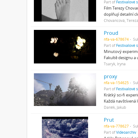
Part of
Festivalové 
Film Terezy Chova
doplňují detailní 
Chovancová, Terez
Proud
nfa-va-678674
Su
Part of
Festivalové 
Minutový experimen
Fakultě designu a 
Tsaryk, Iryna
proxy
nfa-va-154625
Su
Part of
Festivalové 
Krátký sci-fi expe
Každá navštívená l
Daněk, Jakub
Prut
nfa-va-778627
Su
Part of
Videoarchiv