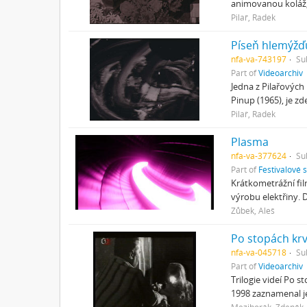
animovanou koláž,
Pilař, Radek
Píseň hlemýžď
nfa-va-743197
Su
Part of
Videoarchiv
Jedna z Pilařových
Pinup (1965), je 
Pilař, Radek
Plasma
nfa-va-377624
Su
Part of
Festivalové 
Krátkometrážní fil
výrobu elektřiny.
Zůbek, Aleš
Po stopách kr
nfa-va-045718
Su
Part of
Videoarchiv
Trilogie videí Po s
1998 zaznamenal j