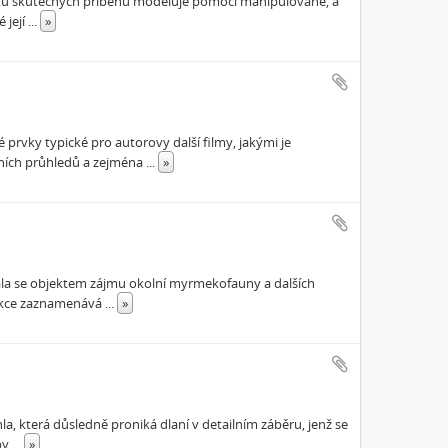
mentů skutečných příběhů modeluje pomocí manipulované, a
 její
...
»
rvky typické pro autorovy další filmy, jakými je
tních průhledů a zejména
...
»
tala se objektem zájmu okolní myrmekofauny a dalších
rukce zaznamenává
...
»
la, která důsledně proniká dlaní v detailním záběru, jenž se
 by
...
»