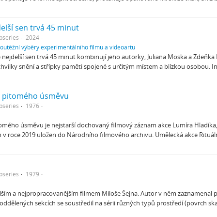
delší sen trvá 45 minut
bseries
2024
soutěžní výběry experimentálního filmu a videoartu
že nejdelší sen trvá 45 minut kombinují jeho autorky, Juliana Moska a Zdeň
chvilky snění a střípky paměti spojené s určitým místem a blízkou osobou. In
da pitomého úsměvu
bseries
1976
itomého úsměvu je nejstarší dochovaný filmový záznam akce Lumíra Hladíka,
v roce 2019 uložen do Národního filmového archivu. Umělecká akce Ritu
bseries
1979
elším a nejpropracovanějším filmem Miloše Šejna. Autor v něm zaznamenal pr
oddělených sekcích se soustředil na sérii různých typů prostředí (povrch sk