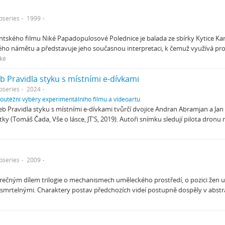
bseries
1999
ského filmu Niké Papadopulosové Polednice je balada ze sbírky Kytice Karl
ého námětu a představuje jeho současnou interpretaci, k čemuž využívá prog
ké
eb Pravidla styku s místními e-dívkami
bseries
2024
soutěžní výběry experimentálního filmu a videoartu
neb Pravidla styku s místními e-dívkami tvůrčí dvojice Andran Abramjan a Ja
y (Tomáš Čada, Vše o lásce, JT'S, 2019). Autoři snímku sledují pilota dronu
bseries
2009
rečným dílem trilogie o mechanismech uměleckého prostředí, o pozici žen u
smrtelnými. Charaktery postav předchozích videí postupně dospěly v abstr