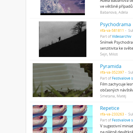
Adéla Babanová se 
ve většině případů 
Babanová, Adéla
Psychodrama
nfa-va-581811
Su
Part of
Videoarchiv
Snímek Psychodram
senzitivita ke svě
Šejn, Miloš
Pyramida
nfa-va-352397
Su
Part of
Festivalové 
Film zachycuje les
občasných návštěv
Smetana, Matěj
Repetice
nfa-va-233263
Su
Part of
Festivalové 
V sugestivní miniat
na plátně devětkrá