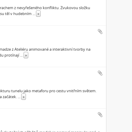
trachem z nevyřešeného konfliktu. Zvukovou složku
masu těl v hudebním
...
»
Tomadze z Ateliéru animované a interaktivní tvorby na
du protínají
...
»
rukturu tunelu jako metaforu pro cestu vnitřním světem.
a začátek.
...
»