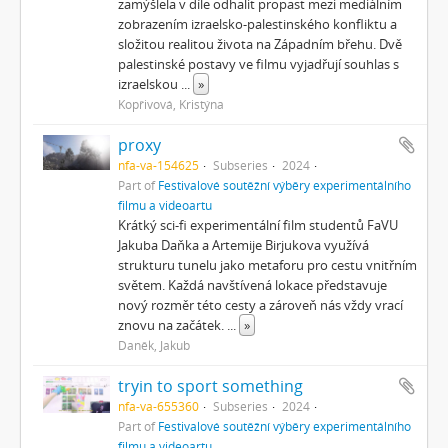
zamýšlela v díle odhalit propast mezi mediálním
zobrazením izraelsko-palestinského konfliktu a
složitou realitou života na Západním břehu. Dvě
palestinské postavy ve filmu vyjadřují souhlas s
izraelskou
...
»
Kopřivová, Kristýna
proxy
nfa-va-154625
Subseries
2024
Part of
Festivalové soutěžní výběry experimentálního
filmu a videoartu
Krátký sci-fi experimentální film studentů FaVU
Jakuba Daňka a Artemije Birjukova využívá
strukturu tunelu jako metaforu pro cestu vnitřním
světem. Každá navštívená lokace představuje
nový rozměr této cesty a zároveň nás vždy vrací
znovu na začátek.
...
»
Daněk, Jakub
tryin to sport something
nfa-va-655360
Subseries
2024
Part of
Festivalové soutěžní výběry experimentálního
filmu a videoartu