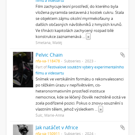
filmu a videoartu
Film zachycuje lesní prostředí, do kterého byla
vložena pyramida sestavená z kostek cukru. Stala
se objektem zájmu okolní myrmekofauny a
dalších občasných návštěvníků z hmyzích kruhů.
Ve třinácti kapitolách zachycený rozpad bílé
konstrukce zaznamenává
...
»
Smetana, Matěj
Pelvic Chain
nfa-va-118478
Subseries
2023
Part of
Festivalové soutěžní výběry experimentálního
filmu a videoartu
Snímek ve vertikálním formátu o rekonvalescenci
po těžkém úrazu v nepřívětivém, cis-
heteronormativním prostředí instituce
nemocnice, kde se léčený člověk nechtěně ocitá ve
zcela podřízené pozici. Pokus o znovu-souznění s
vlastním tělem, jehož výsledkem
...
»
Šulc, Marie-Anna
Jak natáčet v Africe
nfa-va-150911
Subseries
2024