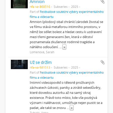
Amnion
nfa-va-860516
Subseries
2025
Part of
Festivalové soutěžní výběry experimentálního
filmu a videoartu
Amnion (plodový obal chránící zárodek života) se
ve filmu stává metaforou intimního prostoru, v
němž lze sdílet bolest a hledat cestu k uzdravení
mezi třemi generacemi žen, která v dětství
poznamenala zkušenost rodinné tragédie a
náhlého odloučení.
...
»
Lomenová, Sarah
Už se držím
nfa-va-581513
Subseries
2025
Part of
Festivalové soutěžní výběry experimentálního
filmu a videoartu
Intimní videozpověď o tělesně prožívaných
záchvatech úzkosti, paniky a ztrátě sebedůvěry,
které dovedou autorku až na samý okraj
existence. Právě toto místo, kde vše pozbývá
význam i naléhavost, umožňuje nejen pustit se a
padat, ale také se znovu
...
»
Zubatá, Anna