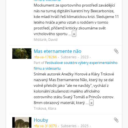
Mockument ze sportovního prostředí zavádějící
nás na turnaj digitální karetní hry Beecarbonize,
kde mladí hráči řeší klimatickou krizi. Sledujeme 11
letého hráče a jeho vztah s rodičem v tomto
prostředí, přičemž kriticky zkoumáme svět
vrcholového sportu
...
»
Mišťúrik, David
Mas eternamente não
nfa-va-178266
Subseries
2023
Part of
Festivalové soutěžní výběry experimentálního
filmu a videoartu
Snímek autorek Anežky Horové a Kláry Trskové
nazvaný Mas Eternamente Não, který by se dal
volně přeložit jako "ale ne navždy", vychází z
koloniální zkušenosti malého afrického
ostrovního státu Svatý Tomáš a Princův ostrov.
8mm obrazový materiál, který
...
»
Trsková, Klára
Houby
nfa-va-313070
Subseries
2025