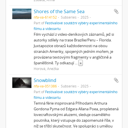
Shores of the Same Sea
nfa-va-614152
Subseries
2025
Part of
Festivalové soutěžní výběry experimentálního
filmu a videoartu
Film vychází z video-deníkových záznamů, jež si
autorky sdílely na trase Brazílie/Peru – Florida.
Juxtapozice obrazů každodennosti na obou
stranách Ameriky, spojených jedním mořem, je
provázena textovými fragmenty v angličtině a
španělštině. Ty odkazují
...
»
Horová, Anežka
Snowblind
nfa-va-051386
Subseries
2025
Part of
Festivalové soutěžní výběry experimentálního
filmu a videoartu
Temná férie inspirovaná Příhodami Arthura
Gordona Pyma od Edgara Allana Poea, propletená
lovecraftovskými aluzemi, sleduje osamělého
poutníka, který vstupuje do zapomenuté říše, v
níž se tříští skutečnost. Ve spolupráci s umělou