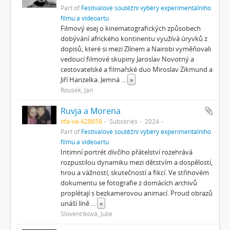
Part of
Festivalové soutěžní výběry experimentálního
filmu a videoartu
Filmový esej o kinematografických způsobech
dobývání afrického kontinentu využívá úryvků z
dopisů, které si mezi Zlínem a Nairobi vyměňovali
vedoucí filmové skupiny Jaroslav Novotný a
cestovatelské a filmařské duo Miroslav Zikmund a
Jiří Hanzelka. Jemná
...
»
Rousek, Jan
Ruvja a Morena
nfa-va-428659
Subseries
2024
Part of
Festivalové soutěžní výběry experimentálního
filmu a videoartu
Intimní portrét dívčího přátelství rozehrává
rozpustilou dynamiku mezi dětstvím a dospělostí,
hrou a vážností, skutečností a fikcí. Ve střihovém
dokumentu se fotografie z domácích archivů
proplétají s bezkamerovou animací. Proud obrazů
unáší líně
...
»
Slovenčíková, Julie