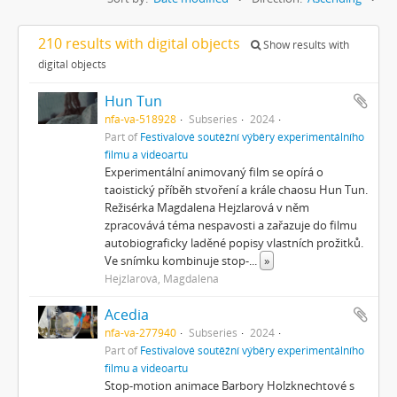
210 results with digital objects
Show results with
digital objects
Hun Tun
nfa-va-518928
Subseries
2024
Part of
Festivalové soutěžní výběry experimentálního
filmu a videoartu
Experimentální animovaný film se opírá o
taoistický příběh stvoření a krále chaosu Hun Tun.
Režisérka Magdalena Hejzlarová v něm
zpracovává téma nespavosti a zařazuje do filmu
autobiograficky laděné popisy vlastních prožitků.
Ve snímku kombinuje stop-
...
»
Hejzlarová, Magdalena
Acedia
nfa-va-277940
Subseries
2024
Part of
Festivalové soutěžní výběry experimentálního
filmu a videoartu
Stop-motion animace Barbory Holzknechtové s