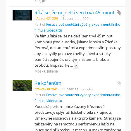
Žák, Jiří
Říká se, že nejdelší sen trvá 45 minut
nfa-va-421229
Subseries
2024
Part of
Festivalové soutěžní výběry experimentálního
filmu a videoartu
Ve filmu Říká se, že nejdelší sen trvá 45 minut
kombinují jeho autorky, Juliana Moska a Zdeňka
Petrová, dokumentární a experimentální postupy,
aby zachytily prchavé chvilky snění a střípky
paměti spojené s určitým místem a blízkou
osobou. Inspirací ke
...
»
Moska, Juliana
Ke kořenům
nfa-va-307945
Subseries
2024
Part of
Festivalové soutěžní výběry experimentálního
filmu a videoartu
Poetická performance Zuzany Březinové
představuje splynutí lidského těla s krajinou.
Umělkyně inscenovala akci pro kameru. Střídají se
tak záběry na samotnou performerku ležící na
louce pod přikrývkou z mechu, a makro záběry na