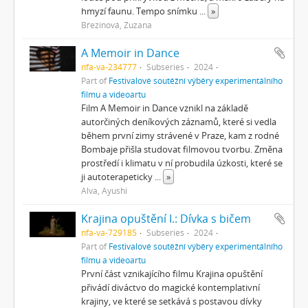
hmyzí faunu. Tempo snímku
...
»
Březinová, Zuzana
A Memoir in Dance
nfa-va-234777
Subseries
2024
Part of
Festivalové soutěžní výběry experimentálního
filmu a videoartu
Film A Memoir in Dance vznikl na základě
autorčiných deníkových záznamů, které si vedla
během první zimy strávené v Praze, kam z rodné
Bombaje přišla studovat filmovou tvorbu. Změna
prostředí i klimatu v ní probudila úzkosti, které se
ji autoterapeticky
...
»
Alva, Ayushi
Krajina opuštění I.: Dívka s bičem
nfa-va-729185
Subseries
2024
Part of
Festivalové soutěžní výběry experimentálního
filmu a videoartu
První část vznikajícího filmu Krajina opuštění
přivádí diváctvo do magické kontemplativní
krajiny, ve které se setkává s postavou dívky