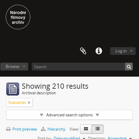
Log in
Browse
Showing 210 results
Archival description
Subseries
Advanced search options
Print preview
Hierarchy
View:
Sort by:
Date modified
Direction:
Ascending