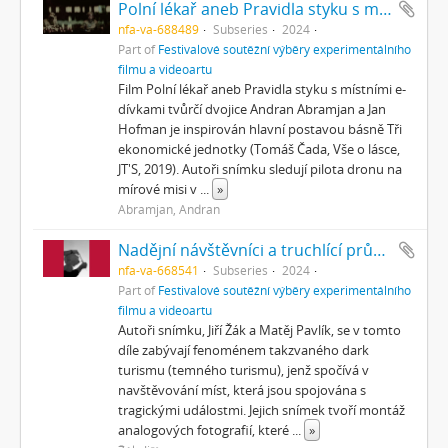
Polní lékař aneb Pravidla styku s místními e-dívkami
nfa-va-688489
Subseries
2024
Part of
Festivalové soutěžní výběry experimentálního
filmu a videoartu
Film Polní lékař aneb Pravidla styku s místními e-
dívkami tvůrčí dvojice Andran Abramjan a Jan
Hofman je inspirován hlavní postavou básně Tři
ekonomické jednotky (Tomáš Čada, Vše o lásce,
JT'S, 2019). Autoři snímku sledují pilota dronu na
mírové misi v
...
»
Abramjan, Andran
Nadějní návštěvníci a truchlící průvodci: Zápisky z cestovního deníku temného turisty
nfa-va-668541
Subseries
2024
Part of
Festivalové soutěžní výběry experimentálního
filmu a videoartu
Autoři snímku, Jiří Žák a Matěj Pavlík, se v tomto
díle zabývají fenoménem takzvaného dark
turismu (temného turismu), jenž spočívá v
navštěvování míst, která jsou spojována s
tragickými událostmi. Jejich snímek tvoří montáž
analogových fotografií, které
...
»