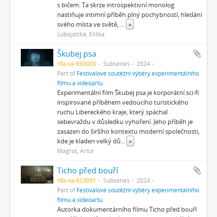
s bičem. Ta skrze introspektivní monolog
nastiňuje intimní příběh plný pochybností, hledání
svého místa ve světě,
...
»
Lubojatzká, Eliška
Škubej psa
nfa-va-693000
Subseries
2024
Part of
Festivalové soutěžní výběry experimentálního
filmu a videoartu
Experimentální film Škubej psa je korporátní sci-fi
inspirované příběhem vedoucího turistického
ruchu Libereckého kraje, který spáchal
sebevraždu v důsledku vyhoření. Jeho příběh je
zasazen do širšího kontextu moderní společnosti,
kde je kladen velký dů
...
»
Magrot, Artur
Ticho před bouří
nfa-va-823091
Subseries
2024
Part of
Festivalové soutěžní výběry experimentálního
filmu a videoartu
Autorka dokumentárního filmu Ticho před bouří