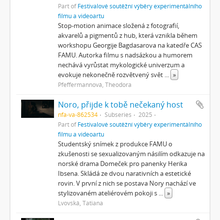
Part of
Festivalové soutěžní výběry experimentálního
filmu a videoartu
Stop-motion animace složená z fotografií,
akvarelů a pigmentů z hub, která vznikla během
workshopu Georgije Bagdasarova na katedře CAS
FAMU. Autorka filmu s nadsázkou a humorem
nechává vyrůstat mykologické univerzum a
evokuje nekonečně rozvětvený svět
...
»
Pfeffermannová, Theodora
Noro, přijde k tobě nečekaný host
nfa-va-862534
Subseries
2025
Part of
Festivalové soutěžní výběry experimentálního
filmu a videoartu
Studentský snímek z produkce FAMU o
zkušenosti se sexualizovaným násilím odkazuje na
norské drama Domeček pro panenky Herika
Ibsena. Skládá ze dvou narativních a estetické
rovin. V první z nich se postava Nory nachází ve
stylizovaném ateliérovém pokoji s
...
»
Lvovská, Tatiana