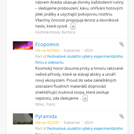
názvem Acedia ukazuje zlomky každodenní rutiny
– sledujeme probouzení, kávu, ohřívání hotových
jídel, prášky a usychající pokojovou rostlinu.
Všechny činnosti propojuje lenost a slovníkové
heslo, které vysvě
...
»
Holzknechtová, Barbora
Ecopoiesis
nfa-va-937604
Subseries
2024
Part of
Festivalové soutěžní výběry experimentálního
filmu a videoartu
Kosmický horor zkoumá prvky a hmotu takzvané
neživé přírody, které se stávají aktéry a utváří
nový ekosystém. Proud do sebe zakleštěných
zobrazení fluidních materiálů doprovází
zneklidňující zvuková stopa, která zesiluje
nejistotu, zda sledujeme
...
»
Milec, Franz
Pyramida
nfa-va-352397
Subseries
2024
Part of
Festivalové soutěžní výběry experimentálního