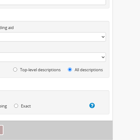
ding aid
Top-level descriptions
All descriptions
ping
Exact