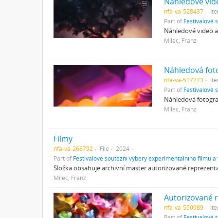
Náhledové vid
nfa-va-528437
It
Part of
Festivalové 
Náhledové video au
Milec, Franz
Náhledová fot
nfa-va-517273
It
Part of
Festivalové 
Náhledová fotograf
Milec, Franz
Filmy
nfa-va-268792
File
2024
Part of
Festivalové soutěžní výběry experimentálního filmu a
Složka obsahuje archivní master autorizované reprezentac
Milec, Franz
Autorizované 
nfa-va-550989
It
Part of
Festivalové 