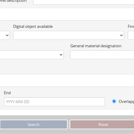
evel description
Digital object available
Fin
General material designation
End
Overlap