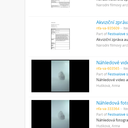
Národní filmový arc
Akviziční zpráv
nfa-va-935609
It
Part of
Festivalové 
Akviziční zpráva a
Národní filmový arc
Náhledové vid
nfa-va-603565
It
Part of
Festivalové 
Náhledové video a
Hušková, Anna
Náhledová foto
nfa-va-333364
It
Part of
Festivalové 
Náhledová fotograf
Hušková, Anna