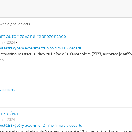
ith digital objects
ort autorizované reprezentace
em
2024
soutěžní výběry experimentálního filmu a videoartu
archivního masteru audiovizuálního díla Kamenolom (2023, autorem Josef Šv
hiv
 videoartu
á zpráva
em
2024
soutěžní výběry experimentálního filmu a videoartu
ráva audiovizuálního díla Naléhající myšlenka (2023, autorkou Anna Huškov