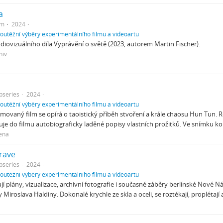
a
em
2024
soutěžní výběry experimentálního filmu a videoartu
udiovizuálního díla Vyprávění o světě (2023, autorem Martin Fischer).
hiv
bseries
2024
soutěžní výběry experimentálního filmu a videoartu
movaný film se opírá o taoistický příběh stvoření a krále chaosu Hun Tun
uje do filmu autobiograficky laděné popisy vlastních prožitků. Ve snímku k
ena
rave
bseries
2024
soutěžní výběry experimentálního filmu a videoartu
jí plány, vizualizace, archivní fotografie i současné záběry berlínské Nové
Miroslava Haldiny. Dokonalé krychle ze skla a oceli, se roztékají, proplétají