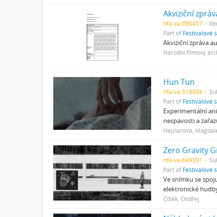
Akviziční zpráv
nfa-va-090457
It
Part of
Festivalové 
Akviziční zpráva a
Národní filmový arc
Hun Tun
nfa-va-518928
Su
Part of
Festivalové 
Experimentální ani
nespavosti a zařaz
Hejzlarová, Magdal
Zero Gravity G
nfa-va-649391
Su
Part of
Festivalové 
Ve snímku se spoju
elektronické hudby 
Čížek, Ondřej