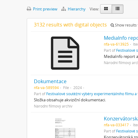
Print preview
Hierarchy
View:
3132 results with digital objects
Show results w
MediaInfo rep
nfa-va-613925
It
Part of
Festivalové 
MediaInfo report 
Národní filmový arc
Dokumentace
nfa-va-589594
File
2024
Part of
Festivalové soutěžní výběry experimentálního filmu a
Složka obsahuje akviziční dokumentaci.
Národní filmový archiv
Konzervátorsk
nfa-va-033417
It
Part of
Festivalové 
Konzervátorská zp