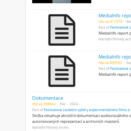
MediaInfo repo
nfa-va-411079
It
Part of
Festivalové 
MediaInfo report p
Národní filmový arc
MediaInfo repo
nfa-va-893592
It
Part of
Festivalové 
MediaInfo report p
Dokumentace
nfa-va-598642
File
2024
Part of
Festivalové soutěžní výběry experimentálního filmu a
Složka obsahuje akviziční dokumentaci audiovizuálního d
autorizovaných reprezentací a archivních masterů.
Národní filmový archiv