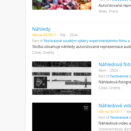
Autorizovaná repre
Milec, Franz
Náhledy
nfa-va-451817
File
2024
Part of
Festivalové soutěžní výběry experimentálního filmu a
Složka obsahuje náhledy autorizované reprezentace audio
Čížek, Ondřej
Náhledová fot
Item
2024
Part of
Festivalové 
Náhledová fotograf
Čížek, Ondřej
Náhledové vid
nfa-va-321917
It
Part of
Festivalové 
Náhledové video a
Holzknechtová, Bar