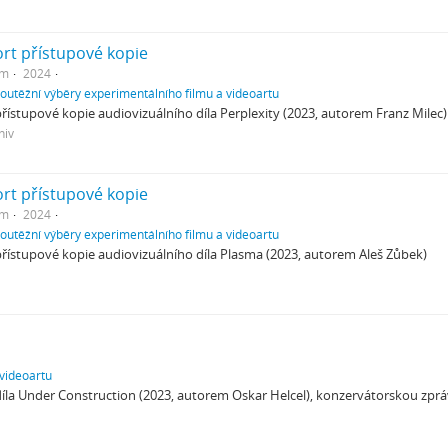
rt přístupové kopie
em
2024
soutěžní výběry experimentálního filmu a videoartu
řístupové kopie audiovizuálního díla Perplexity (2023, autorem Franz Milec)
hiv
rt přístupové kopie
em
2024
soutěžní výběry experimentálního filmu a videoartu
řístupové kopie audiovizuálního díla Plasma (2023, autorem Aleš Zůbek)
 videoartu
íla Under Construction (2023, autorem Oskar Helcel), konzervátorskou zprá