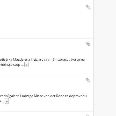
. Režisérka Magdalena Hejzlarová v něm zpracovává téma
ombinuje stop-
...
»
 Národní galerie Ludwiga Miese van der Rohe za doprovodu
 a
...
»