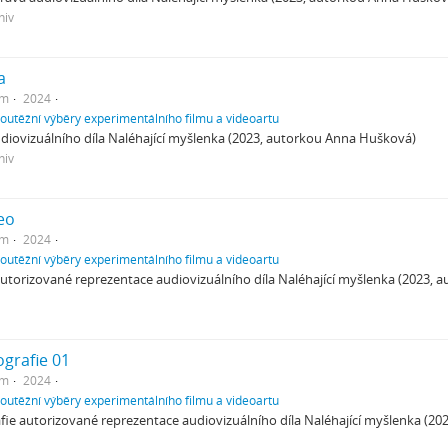
hiv
a
em
2024
soutěžní výběry experimentálního filmu a videoartu
udiovizuálního díla Naléhající myšlenka (2023, autorkou Anna Hušková)
hiv
eo
em
2024
soutěžní výběry experimentálního filmu a videoartu
utorizované reprezentace audiovizuálního díla Naléhající myšlenka (2023, 
grafie 01
em
2024
soutěžní výběry experimentálního filmu a videoartu
ie autorizované reprezentace audiovizuálního díla Naléhající myšlenka (2