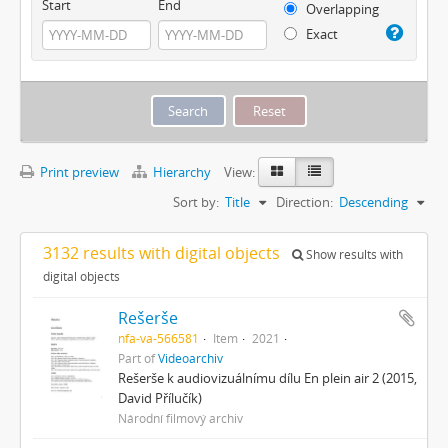
Start
End
Overlapping
Exact
Print preview
Hierarchy
View:
Sort by:
Title
Direction:
Descending
3132 results with digital objects
Show results with
digital objects
Rešerše
nfa-va-566581
Item
2021
Part of
Videoarchiv
Rešerše k audiovizuálnímu dílu En plein air 2 (2015,
David Přílučík)
Národní filmový archiv