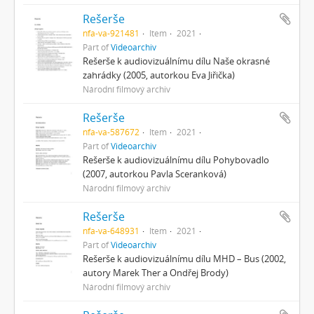
Rešerše
nfa-va-921481
Item
2021
Part of
Videoarchiv
Rešerše k audiovizuálnímu dílu Naše okrasné
zahrádky (2005, autorkou Eva Jiřička)
Národní filmový archiv
Rešerše
nfa-va-587672
Item
2021
Part of
Videoarchiv
Rešerše k audiovizuálnímu dílu Pohybovadlo
(2007, autorkou Pavla Sceranková)
Národní filmový archiv
Rešerše
nfa-va-648931
Item
2021
Part of
Videoarchiv
Rešerše k audiovizuálnímu dílu MHD – Bus (2002,
autory Marek Ther a Ondřej Brody)
Národní filmový archiv