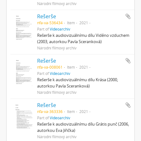
Národní filmový archiv
Rešerše
nfa-va-536434
Item
2021
Part of
Videoarchiv
Rešerše k audiovizuálnímu dílu Viděno vzduchem
(2003, autorkou Pavla Sceranková)
Národní filmový archiv
Rešerše
nfa-va-008061
Item
2021
Part of
Videoarchiv
Rešerše k audiovizuálnímu dílu Krása (2000,
autorkou Pavla Sceranková)
Národní filmový archiv
Rešerše
nfa-va-363336
Item
2021
Part of
Videoarchiv
Rešerše k audiovizuálnímu dílu Grátis punč (2006,
autorkou Eva Jiřička)
Národní filmový archiv