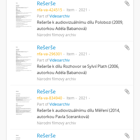
Rešerše
nfa-va-424515
Item
2021
Part of
Videoarchiv
Rešerše k audiovizuálnímu dílu Polobozi (2009,
autorkou Adéla Babanová)
Národní filmový archiv
Rešerše
nfa-va-296301
Item
2021
Part of
Videoarchiv
Rešerše k dílu Rozhovor se Sylvií Plath (2006,
autorkou Adéla Babanová)
Národní filmový archiv
Rešerše
nfa-va-834940
Item
2021
Part of
Videoarchiv
Rešerše k audiovizuálnímu dílu Měření (2014,
autorkou Pavla Sceranková)
Národní filmový archiv
Rešerše