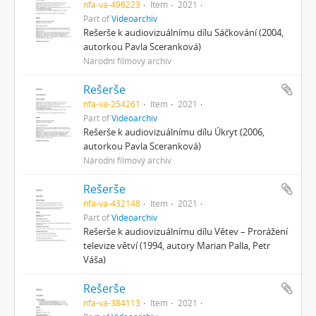
nfa-va-496223
Item
2021
Part of
Videoarchiv
Rešerše k audiovizuálnímu dílu Sáčkování (2004,
autorkou Pavla Sceranková)
Národní filmový archiv
Rešerše
nfa-va-254261
Item
2021
Part of
Videoarchiv
Rešerše k audiovizuálnímu dílu Úkryt (2006,
autorkou Pavla Sceranková)
Národní filmový archiv
Rešerše
nfa-va-432148
Item
2021
Part of
Videoarchiv
Rešerše k audiovizuálnímu dílu Větev – Prorážení
televize větví (1994, autory Marian Palla, Petr
Váša)
Rešerše
nfa-va-384113
Item
2021