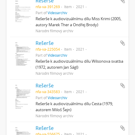
Rešerše
nfa-va-391269
Item
2021
Part of
Videoarchiv
Rešerše k audiovizuálnímu dílu Miss Krimi (2005,
autory Marek Ther a Ondřej Brody)
Národní filmový archiv
Rešerše
nfa-va-225054
Item
2021
Part of
Videoarchiv
Rešerše k audiovizuálnímu dílu Wilsonova svatba
(1972, autorem Jan Ságl)
Národní filmový archiv
Rešerše
nfa-va-343583
Item
2021
Part of
Videoarchiv
Rešerše k audiovizuálnímu dílu Cesta (1979,
autorem Miloš Šejn)
Národní filmový archiv
Rešerše
nfa-va-556675
Item
2021