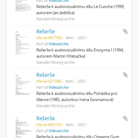
Part of
Videoarchiv
Rešerše k audiovizuálnímu dílu Le Cuoche (1999,
autorem Jan Jedlička)
Národní filmový archiv
Rešerše
nfa-va-667748
Item
2021
Part of
Videoarchiv
Rešerše k audiovizuálnímu dílu Erosynta I (1994,
autorem Martin Hřebačka)
Národní filmový archiv
Rešerše
nfa-va-621590
Item
2021
Part of
Videoarchiv
Rešerše k audiovizuálnímu dílu Pohádka pro
šílence (1985, autorkou Irena Gosmanová)
Národní filmový archiv
Rešerše
nfa-va-892723
Item
2021
Part of
Videoarchiv
Rešerše k audiovizuálnímu dílu Chewing Gum