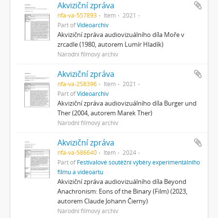
Akviziční zpráva
nfa-va-557893
Item
2021
Part of
Videoarchiv
Akviziční zpráva audiovizuálního díla Moře v
zrcadle (1980, autorem Lumír Hladík)
Národní filmový archiv
Akviziční zpráva
nfa-va-258396
Item
2021
Part of
Videoarchiv
Akviziční zpráva audiovizuálního díla Burger und
Ther (2004, autorem Marek Ther)
Národní filmový archiv
Akviziční zpráva
nfa-va-586640
Item
2024
Part of
Festivalové soutěžní výběry experimentálního
filmu a videoartu
Akviziční zpráva audiovizuálního díla Beyond
Anachronism: Eons of the Binary (Film) (2023,
autorem Claude Johann Čierny)
Národní filmový archiv