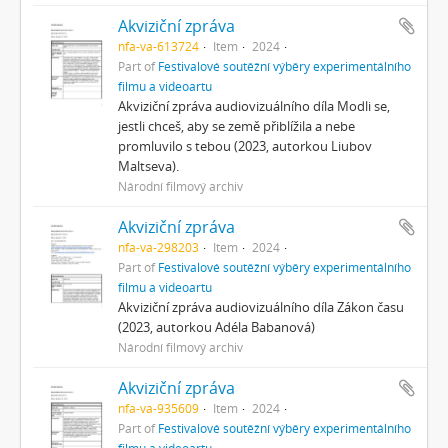
Akviziční zpráva
nfa-va-613724
Item
2024
Part of
Festivalové soutěžní výběry experimentálního
filmu a videoartu
Akviziční zpráva audiovizuálního díla Modli se,
jestli chceš, aby se země přiblížila a nebe
promluvilo s tebou (2023, autorkou Liubov
Maltseva).
Národní filmový archiv
Akviziční zpráva
nfa-va-298203
Item
2024
Part of
Festivalové soutěžní výběry experimentálního
filmu a videoartu
Akviziční zpráva audiovizuálního díla Zákon času
(2023, autorkou Adéla Babanová)
Národní filmový archiv
Akviziční zpráva
nfa-va-935609
Item
2024
Part of
Festivalové soutěžní výběry experimentálního
filmu a videoartu