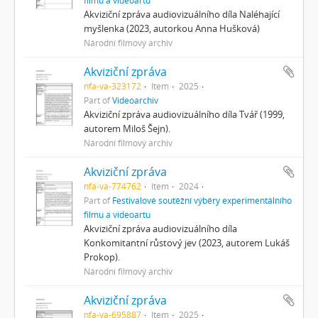
Akviziční zpráva audiovizuálního díla Naléhající
myšlenka (2023, autorkou Anna Hušková)
Národní filmový archiv
Akviziční zpráva
nfa-va-323172
Item
2025
Part of
Videoarchiv
Akviziční zpráva audiovizuálního díla Tvář (1999,
autorem Miloš Šejn).
Národní filmový archiv
Akviziční zpráva
nfa-va-774762
Item
2024
Part of
Festivalové soutěžní výběry experimentálního
filmu a videoartu
Akviziční zpráva audiovizuálního díla
Konkomitantní růstový jev (2023, autorem Lukáš
Prokop).
Národní filmový archiv
Akviziční zpráva
nfa-va-695887
Item
2025