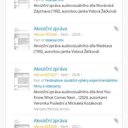
Akviziční zpráva audiovizuálního díla Muránská
Zdychava (1992, autorkou Janka Vidová Žáčková)
Akviziční zpráva
nfa-va-761248
Item
2026
Part of
Videoarchiv
Akviziční zpráva audiovizuálního díla Meditace
(1992, autorkou Janka Vidová Žáčková)
Akviziční zpráva
nfa-va-821027
Item
2026
Part of
Festivalové soutěžní výběry experimentálního
filmu a videoartu
Akviziční zpráva audiovizuálního díla And You
Know What Comes Next... (2024, autorkami
Veronika Poslední a Michaela Kozáková)
Národní filmový archiv
Akviziční zpráva
nfa-va-325049
Item
2021