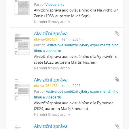
Part of
Videoarchiv
Akviziční zpráva audiovizuálního díla Na vrcholu /
Zebín (1988, autorem Miloš Šejn).
Národní filmový archiv
Akviziční zpráva
nfa-va-090457
Item
2024
Part of
Festivalové soutěžní výběry experimentálního
filmu a videoartu
Akviziční zpráva audiovizuálního díla Vyprávění o
světě (2023, autorem Martin Fischer).
Národní filmový archiv
Akviziční zpráva
nfa-va-281172
Item
2025
Part of
Festivalové soutěžní výběry experimentálního
filmu a videoartu
Akviziční zpráva audiovizuálního díla Pyramida
(2024, autorem Matěj Smetana).
Národní filmový archiv
Akviziční zpráva