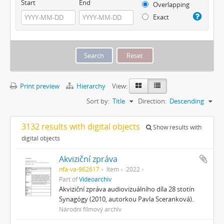
Start
End
Overlapping
Exact
Print preview
Hierarchy
View:
Sort by:
Title
Direction:
Descending
3132 results with digital objects
Show results with
digital objects
Akviziční zpráva
nfa-va-962617
Item
2022
Part of
Videoarchiv
Akviziční zpráva audiovizuálního díla 28 stotín
Synagógy (2010, autorkou Pavla Sceranková).
Národní filmový archiv