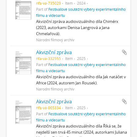
nfa-va-735029
Item
2024
Part of
Festivalové soutěžní výběry experimentálního
filmu a videoartu
Akviziční zpráva audiovizuálního díla Chimérx
(2023, autorkami Denisa Langrová a Jana
Chmelařová).
Národní filmový archiv
Akviziční zpráva
nfa-va-332555
Item
2025
Part of
Festivalové soutěžní výběry experimentálního
filmu a videoartu
Akviziční zpráva audiovizuálního díla Jak natáčet v
Africe (2024, autorem Jan Rousek).
Národní filmový archiv
Akviziční zpráva
nfa-va-065334
Item
2025
Part of
Festivalové soutěžní výběry experimentálního
filmu a videoartu
Akviziční zpráva audiovizuálního díla Říká se, že
nejdelší sen trvá 45 minut (2024, autorkami Juliana