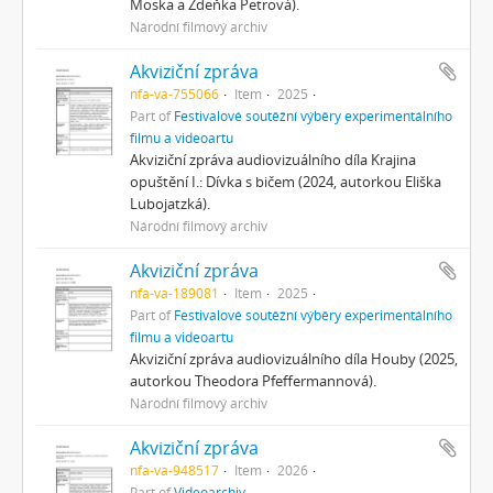
Moska a Zdeňka Petrová).
Národní filmový archiv
Akviziční zpráva
nfa-va-755066
Item
2025
Part of
Festivalové soutěžní výběry experimentálního
filmu a videoartu
Akviziční zpráva audiovizuálního díla Krajina
opuštění I.: Dívka s bičem (2024, autorkou Eliška
Lubojatzká).
Národní filmový archiv
Akviziční zpráva
nfa-va-189081
Item
2025
Part of
Festivalové soutěžní výběry experimentálního
filmu a videoartu
Akviziční zpráva audiovizuálního díla Houby (2025,
autorkou Theodora Pfeffermannová).
Národní filmový archiv
Akviziční zpráva
nfa-va-948517
Item
2026
Part of
Videoarchiv