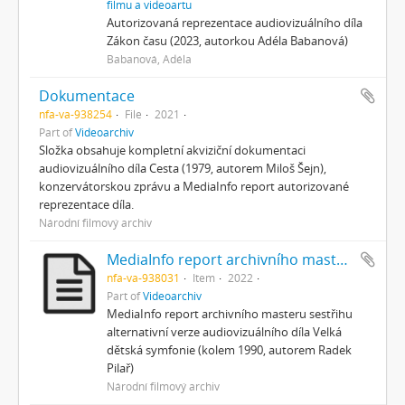
filmu a videoartu
Autorizovaná reprezentace audiovizuálního díla
Zákon času (2023, autorkou Adéla Babanová)
Babanová, Adéla
Dokumentace
nfa-va-938254
File
2021
Part of
Videoarchiv
Složka obsahuje kompletní akviziční dokumentaci
audiovizuálního díla Cesta (1979, autorem Miloš Šejn),
konzervátorskou zprávu a MediaInfo report autorizované
reprezentace díla.
Národní filmový archiv
MediaInfo report archivního masteru sestřihu alternativní verze 01
nfa-va-938031
Item
2022
Part of
Videoarchiv
MediaInfo report archivního masteru sestřihu
alternativní verze audiovizuálního díla Velká
dětská symfonie (kolem 1990, autorem Radek
Pilař)
Národní filmový archiv