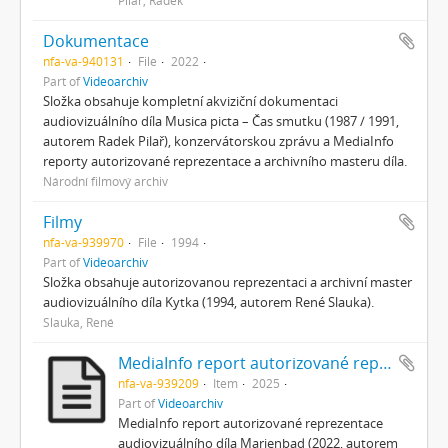
Dokumentace
nfa-va-940131
File
2022
Part of
Videoarchiv
Složka obsahuje kompletní akviziční dokumentaci
audiovizuálního díla Musica picta – Čas smutku (1987 / 1991,
autorem Radek Pilař), konzervátorskou zprávu a MediaInfo
reporty autorizované reprezentace a archivního masteru díla.
Národní filmový archiv
Filmy
nfa-va-939970
File
1994
Part of
Videoarchiv
Složka obsahuje autorizovanou reprezentaci a archivní master
audiovizuálního díla Kytka (1994, autorem René Slauka).
Slauka, René
MediaInfo report autorizované reprezentace
nfa-va-939209
Item
2025
Part of
Videoarchiv
MediaInfo report autorizované reprezentace
audiovizuálního díla Marienbad (2022, autorem