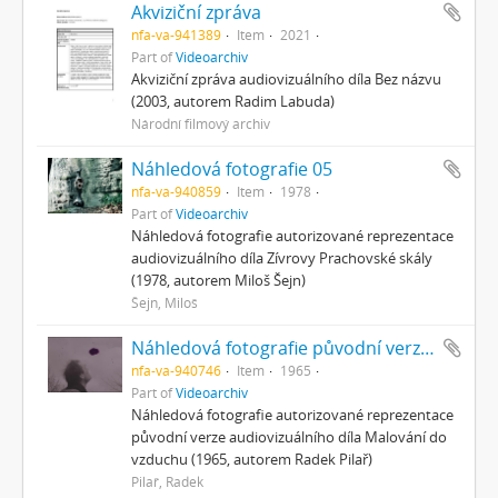
Akviziční zpráva
nfa-va-941389
Item
2021
Part of
Videoarchiv
Akviziční zpráva audiovizuálního díla Bez názvu
(2003, autorem Radim Labuda)
Národní filmový archiv
Náhledová fotografie 05
nfa-va-940859
Item
1978
Part of
Videoarchiv
Náhledová fotografie autorizované reprezentace
audiovizuálního díla Zívrovy Prachovské skály
(1978, autorem Miloš Šejn)
Šejn, Miloš
Náhledová fotografie původní verze 05
nfa-va-940746
Item
1965
Part of
Videoarchiv
Náhledová fotografie autorizované reprezentace
původní verze audiovizuálního díla Malování do
vzduchu (1965, autorem Radek Pilař)
Pilař, Radek