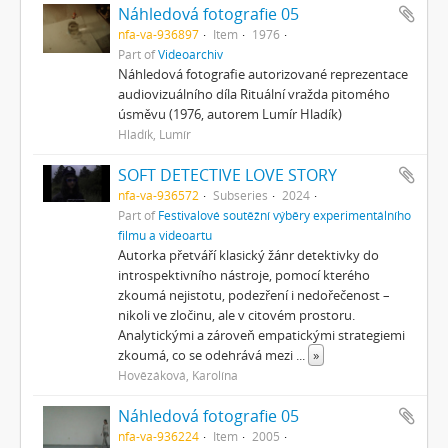
Náhledová fotografie 05
nfa-va-936897
Item
1976
Part of
Videoarchiv
Náhledová fotografie autorizované reprezentace
audiovizuálního díla Rituální vražda pitomého
úsměvu (1976, autorem Lumír Hladík)
Hladík, Lumír
SOFT DETECTIVE LOVE STORY
nfa-va-936572
Subseries
2024
Part of
Festivalové soutěžní výběry experimentálního
filmu a videoartu
Autorka přetváří klasický žánr detektivky do
introspektivního nástroje, pomocí kterého
zkoumá nejistotu, podezření i nedořečenost –
nikoli ve zločinu, ale v citovém prostoru.
Analytickými a zároveň empatickými strategiemi
zkoumá, co se odehrává mezi
...
»
Hovězáková, Karolína
Náhledová fotografie 05
nfa-va-936224
Item
2005