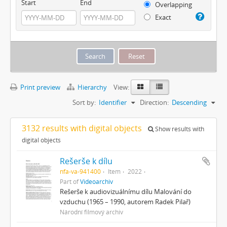
Start
End
Overlapping
Exact
Print preview
Hierarchy
View:
Sort by:
Identifier
Direction:
Descending
3132 results with digital objects
Show results with
digital objects
Rešerše k dílu
nfa-va-941400
Item
2022
Part of
Videoarchiv
Rešerše k audiovizuálnímu dílu Malování do
vzduchu (1965 – 1990, autorem Radek Pilař)
Národní filmový archiv