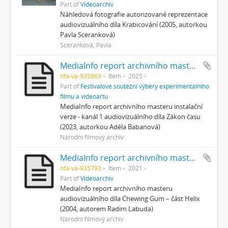
Part of
Videoarchiv
Náhledová fotografie autorizované reprezentace
audiovizuálního díla Krabicování (2005, autorkou
Pavla Sceranková)
Sceranková, Pavla
MediaInfo report archivního masteru instalační verze - kanál 1
nfa-va-935863
Item
2025
Part of
Festivalové soutěžní výběry experimentálního
filmu a videoartu
MediaInfo report archivního masteru instalační
verze - kanál 1 audiovizuálního díla Zákon času
(2023, autorkou Adéla Babanová)
Národní filmový archiv
MediaInfo report archivního masteru – Helix
nfa-va-935793
Item
2021
Part of
Videoarchiv
MediaInfo report archivního masteru
audiovizuálního díla Chewing Gum – část Helix
(2004, autorem Radim Labuda)
Národní filmový archiv