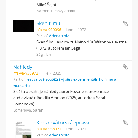
Miloš Šejn).
Národní filmový archiv
Sken filmu
nfa-va-939096
Item
1972
Part of
Videoarchiv
Sken filmu audiovizuálního díla Wilsonova svatba
(1972, autorem Jan Ságl)
Ságl, Jan
Náhledy
nfa-va-938972
File
2025
Part of
Festivalové soutěžní výběry experimentálního filmu a
videoartu
Složka obsahuje náhledy autorizované reprezentace
audiovizuálního díla Amnion (2025, autorkou Sarah
Lomenová).
Lomenová, Sarah
Konzervátorská zpráva
nfa-va-938971
Item
2021
Part of
Videoarchiv