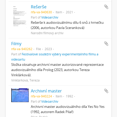
Rešerše
nfa-va-940630
Item
2021
Part of
Videoarchiv
Rešerše k audiovizuálnímu dílu 6 snů z hrnečku
(2006, autorkou Pavla Sceranková)
Národní filmový archiv
Filmy
nfa-va-940262
File
2023
Part of
Festivalové soutěžní výběry experimentálního filmu a
videoartu
Složka obsahuje archivní master autorizované reprezentace
audiovizuálního díla Prolog (2023, autorkou Tereza
Vinklárková).
Vinklárková, Tereza
Archivní master
nfa-va-940224
Item
1992
Part of
Videoarchiv
Archivní master audiovizuálního díla Yes No Yes
(1992, autorem Radek Pilař)
Pilař, Radek