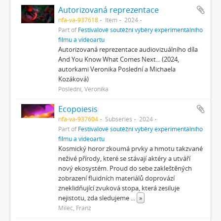
Autorizovaná reprezentace
nfa-va-937618
Item
2024
Part of
Festivalové soutěžní výběry experimentálního
filmu a videoartu
Autorizovaná reprezentace audiovizuálního díla
And You Know What Comes Next... (2024,
autorkami Veronika Poslední a Michaela
Kozáková)
Poslední, Veronika
Ecopoiesis
nfa-va-937604
Subseries
2024
Part of
Festivalové soutěžní výběry experimentálního
filmu a videoartu
Kosmický horor zkoumá prvky a hmotu takzvané
neživé přírody, které se stávají aktéry a utváří
nový ekosystém. Proud do sebe zakleštěných
zobrazení fluidních materiálů doprovází
zneklidňující zvuková stopa, která zesiluje
nejistotu, zda sledujeme
...
»
Milec, Franz