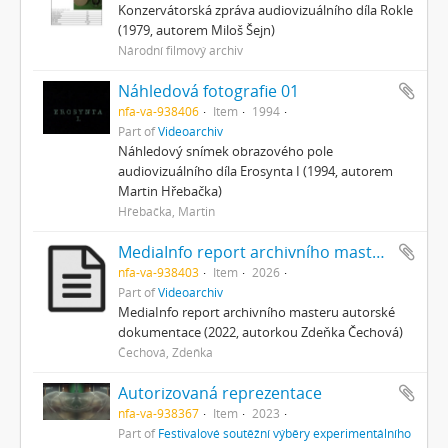
Konzervátorská zpráva audiovizuálního díla Rokle
(1979, autorem Miloš Šejn)
Národní filmový archiv
Náhledová fotografie 01
nfa-va-938406
Item
1994
Part of
Videoarchiv
Náhledový snímek obrazového pole
audiovizuálního díla Erosynta I (1994, autorem
Martin Hřebačka)
Hřebačka, Martin
MediaInfo report archivního masteru autorské dokumentace
nfa-va-938403
Item
2026
Part of
Videoarchiv
MediaInfo report archivního masteru autorské
dokumentace (2022, autorkou Zdeňka Čechová)
Čechová, Zdeňka
Autorizovaná reprezentace
nfa-va-938367
Item
2023
Part of
Festivalové soutěžní výběry experimentálního