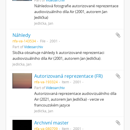
Náhledová fotografie autorizované reprezentace
audiovizuálního díla Air (2001, autorem Jan
Jedlička)
Jedlička, Jan
Náhledy
nfa-va-143534
File
2001
Part of
Videoarchiv
Složka obsahuje náhledy k autorizované reprezentaci
audiovizuálního díla Air (2001, autorem Jan Jedlička).
Jedlička, Jan
Autorizovaná reprezentace (FR)
nfa-va-193324
Item
2001
Part of
Videoarchiv
Autorizovaná reprezentace audiovizuálního díla
Air (2021, autorem Jan Jedlička) - verze ve
francouzském jazyce
Jedlička, Jan
Archivní master
nfa-va-080709
Item
2001