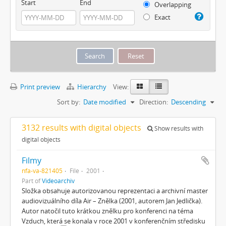
Start
End
Overlapping
Exact
Print preview
Hierarchy
View:
Sort by:
Date modified
Direction:
Descending
3132 results with digital objects
Show results with
digital objects
Filmy
nfa-va-821405
File
2001
Part of
Videoarchiv
Složka obsahuje autorizovanou reprezentaci a archivní master
audiovizuálního díla Air – Znělka (2001, autorem Jan Jedlička).
Autor natočil tuto krátkou znělku pro konferenci na téma
Vzduch, která se konala v roce 2001 v konferenčním středisku