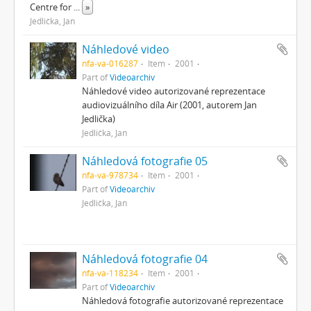
Centre for
...
»
Jedlička, Jan
Náhledové video
nfa-va-016287
Item
2001
Part of
Videoarchiv
Náhledové video autorizované reprezentace
audiovizuálního díla Air (2001, autorem Jan
Jedlička)
Jedlička, Jan
Náhledová fotografie 05
nfa-va-978734
Item
2001
Part of
Videoarchiv
Jedlička, Jan
Náhledová fotografie 04
nfa-va-118234
Item
2001
Part of
Videoarchiv
Náhledová fotografie autorizované reprezentace