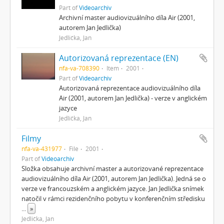
Part of
Videoarchiv
Archivní master audiovizuálního díla Air (2001,
autorem Jan Jedlička)
Jedlička, Jan
Autorizovaná reprezentace (EN)
nfa-va-708390
Item
2001
Part of
Videoarchiv
Autorizovaná reprezentace audiovizuálního díla
Air (2001, autorem Jan Jedlička) - verze v anglickém
jazyce
Jedlička, Jan
Filmy
nfa-va-431977
File
2001
Part of
Videoarchiv
Složka obsahuje archivní master a autorizované reprezentace
audiovizuálního díla Air (2001, autorem Jan Jedlička). Jedná se o
verze ve francouzském a anglickém jazyce. Jan Jedlička snímek
natočil v rámci rezidenčního pobytu v konferenčním středisku
...
»
Jedlička, Jan