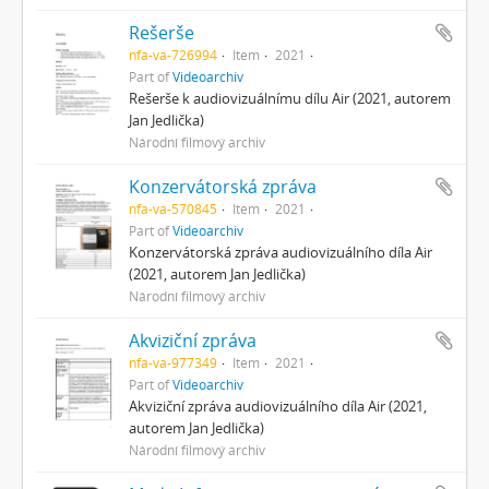
Rešerše
nfa-va-726994
Item
2021
Part of
Videoarchiv
Rešerše k audiovizuálnímu dílu Air (2021, autorem
Jan Jedlička)
Národní filmový archiv
Konzervátorská zpráva
nfa-va-570845
Item
2021
Part of
Videoarchiv
Konzervátorská zpráva audiovizuálního díla Air
(2021, autorem Jan Jedlička)
Národní filmový archiv
Akviziční zpráva
nfa-va-977349
Item
2021
Part of
Videoarchiv
Akviziční zpráva audiovizuálního díla Air (2021,
autorem Jan Jedlička)
Národní filmový archiv