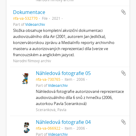
Dokumentace
nfa-va-532770
File
2021
Part of
Videoarchiv
Složka obsahuje kompletní akviziční dokumentaci
audiovizuálního díla Air (2001, autorem Jan Jedlička),
konzervátorskou zprávu a MediaInfo reporty archivního
masteru a autorizovaných reprezentací díla (verze ve
francouzském a anglickém jazyce).
Národní filmový archiv
Náhledová fotografie 05
nfa-va-730765
Item
2006
Part of
Videoarchiv
Náhledová fotografie autorizované reprezentace
audiovizuálního díla 6 snů z hrnečku (2006,
autorkou Pavla Sceranková)
Sceranková, Pavla
Náhledová fotografie 04
nfa-va-066922
Item
2006
Part of
Videoarchiv