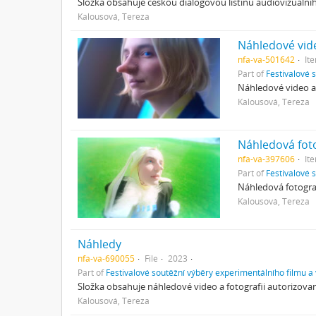
Složka obsahuje českou dialogovou listinu audiovizuálníh
Kalousová, Tereza
Náhledové vid
nfa-va-501642
It
Part of
Festivalové 
Náhledové video au
Kalousová, Tereza
Náhledová fot
nfa-va-397606
It
Part of
Festivalové 
Náhledová fotograf
Kalousová, Tereza
Náhledy
nfa-va-690055
File
2023
Part of
Festivalové soutěžní výběry experimentálního filmu a
Složka obsahuje náhledové video a fotografii autorizovan
Kalousová, Tereza