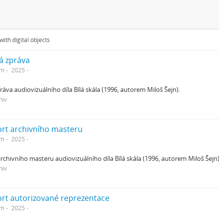
ith digital objects
á zpráva
em
2025
áva audiovizuálního díla Bílá skála (1996, autorem Miloš Šejn).
hiv
ort archivního masteru
em
2025
rchivního masteru audiovizuálního díla Bílá skála (1996, autorem Miloš Šejn
hiv
ort autorizované reprezentace
em
2025