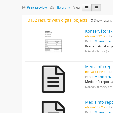
Print preview
Hierarchy
View:
3132 results with digital objects
Show results w
Konzervátorsk
nfa-va-733247
It
Part of
Videoarchiv
Konzervátorská zpr
Národní filmový arc
MediaInfo rep
nfa-va-611443
It
Part of
Videoarchiv
MediaInfo report a
Národní filmový arc
MediaInfo rep
nfa-va-307717
It
Part of
Videoarchiv