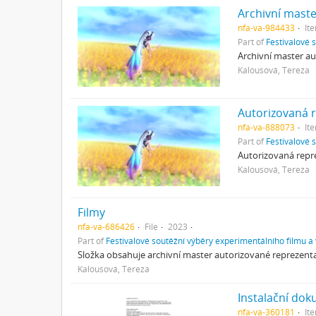
Archivní mast
nfa-va-984433
It
Part of
Festivalové 
Archivní master au
Kalousová, Tereza
Autorizovaná 
nfa-va-888073
It
Part of
Festivalové 
Autorizovaná repre
Kalousová, Tereza
Filmy
nfa-va-686426
File
2023
Part of
Festivalové soutěžní výběry experimentálního filmu a
Složka obsahuje archivní master autorizované reprezenta
Kalousová, Tereza
Instalační do
nfa-va-360181
It