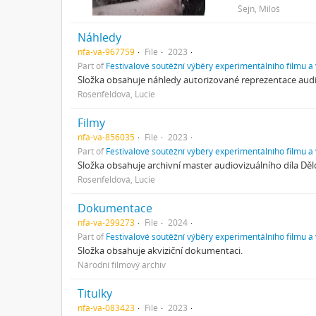
Šejn, Miloš
Náhledy
nfa-va-967759
File
2023
Part of
Festivalové soutěžní výběry experimentálního filmu a
Složka obsahuje náhledy autorizované reprezentace audio
Rosenfeldová, Lucie
Filmy
nfa-va-856035
File
2023
Part of
Festivalové soutěžní výběry experimentálního filmu a
Složka obsahuje archivní master audiovizuálního díla Dě
Rosenfeldová, Lucie
Dokumentace
nfa-va-299273
File
2024
Part of
Festivalové soutěžní výběry experimentálního filmu a
Složka obsahuje akviziční dokumentaci.
Národní filmový archiv
Titulky
nfa-va-083423
File
2023