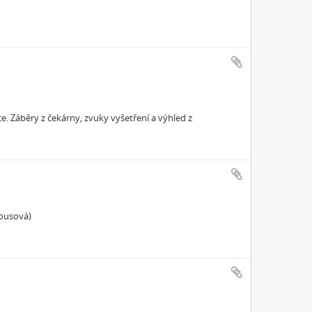
. Záběry z čekárny, zvuky vyšetření a výhled z
lousová)