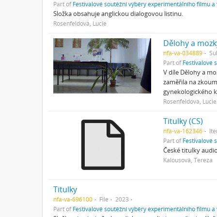
Part of
Festivalové soutěžní výběry experimentálního filmu a
Složka obsahuje anglickou dialogovou listinu.
Rosenfeldová, Lucie
Dělohy a mozk
nfa-va-034889
Su
Part of
Festivalové 
V díle Dělohy a m
zaměřila na zkoumá
gynekologického k
Rosenfeldová, Lucie
Titulky (CS)
nfa-va-162346
It
Part of
Festivalové 
České titulky audi
Kalousová, Tereza
Titulky
nfa-va-696100
File
2023
Part of
Festivalové soutěžní výběry experimentálního filmu a