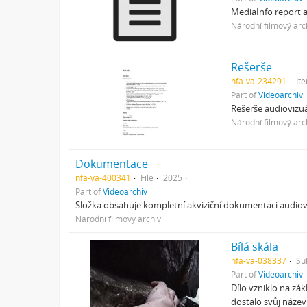
MediaInfo report a
Národní filmový arc
Rešerše
nfa-va-234291
It
Part of
Videoarchiv
Rešerše audiovizuál
Národní filmový arc
Dokumentace
nfa-va-400341
File
2025
Part of
Videoarchiv
Složka obsahuje kompletní akviziční dokumentaci audioviz
Národní filmový archiv
Bílá skála
nfa-va-038337
Su
Part of
Videoarchiv
Dílo vzniklo na zá
dostalo svůj název