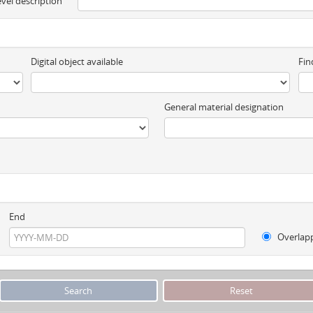
evel description
Digital object available
Fin
General material designation
End
Overlap