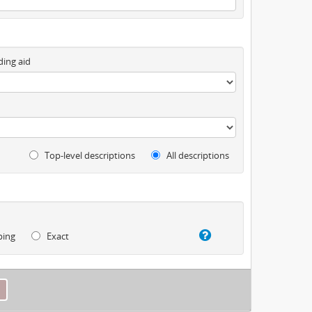
ding aid
Top-level descriptions
All descriptions
ping
Exact