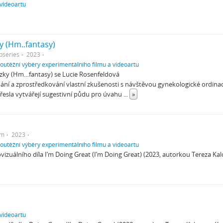
 videoartu
y (Hm..fantasy)
bseries
2023
soutěžní výběry experimentálního filmu a videoartu
ozky (Hm…fantasy) se Lucie Rosenfeldová
ní a zprostředkování vlastní zkušenosti s návštěvou gynekologické ordinace
řesla vytvářejí sugestivní půdu pro úvahu
...
»
em
2023
soutěžní výběry experimentálního filmu a videoartu
ovizuálního díla I’m Doing Great (I’m Doing Great) (2023, autorkou Tereza Ka
 videoartu