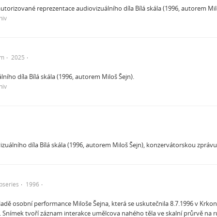
utorizované reprezentace audiovizuálního díla Bílá skála (1996, autorem Mil
hiv
em
2025
ního díla Bílá skála (1996, autorem Miloš Šejn).
hiv
uálního díla Bílá skála (1996, autorem Miloš Šejn), konzervátorskou zprávu
bseries
1996
kladě osobní performance Miloše Šejna, která se uskutečnila 8.7.1996 v Krkon
. Snímek tvoří záznam interakce umělcova nahého těla ve skalní průrvě na