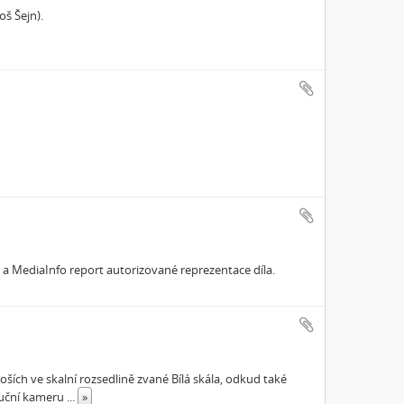
oš Šejn).
 a MediaInfo report autorizované reprezentace díla.
oších ve skalní rozsedlině zvané Bílá skála, odkud také
 ruční kameru
...
»