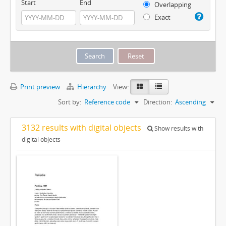
Start
End
Overlapping
Exact
Print preview
Hierarchy
View:
Sort by:
Reference code
Direction:
Ascending
3132 results with digital objects
Show results with
digital objects