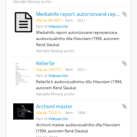
Národní filmový archiv
MediaInfo report autorizované reprezentace
nfa-va-991807
Item
2021
Part of
Videoarchiv
MediaInfo report autorizované reprezentace
audiovizuálního díla Hlavolam (1994, autorem
René Slauka)
Národní filmový archiv
Rešerše
nfa-va-183757
Item
2021
Part of
Videoarchiv
Rešerše k audiovizuálnímu dílu Hlavolam (1994,
autorem René Slauka)
Národní filmový archiv
Archivní master
nfa-va-733315
Item
1994
Part of
Videoarchiv
Archivní master audiovizuálního díla Hlavolam
(1994, autorem René Slauka)
Slauka, René