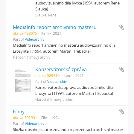
audiovizuálního díla Kytka (1994, autorem René
Slauka)
Slauka, René
MediaInfo report archivního masteru
nfa-va-438075
Item
2021
Part of
Videoarchiv
MediaInfo report archivního masteru audiovizuálního díla
Erosynta I (1994, autorem Martin Hřebačka)
Národní filmový archiv
Konzervátorská zpráva
nfa-va-529410
Item
2021
Part of
Videoarchiv
Konzervátorská zpráva audiovizuálního díla
Erosynta I (1994, autorem Martin Hřebačka)
Národní filmový archiv
Filmy
nfa-va-592931
File
1994
Part of
Videoarchiv
Složka obsahuje autorizovanou reprezentaci a archivní master