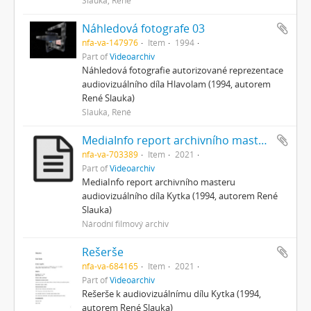
Náhledová fotografe 03
nfa-va-147976
Item
1994
Part of
Videoarchiv
Náhledová fotografie autorizované reprezentace
audiovizuálního díla Hlavolam (1994, autorem
René Slauka)
Slauka, René
MediaInfo report archivního masteru
nfa-va-703389
Item
2021
Part of
Videoarchiv
MediaInfo report archivního masteru
audiovizuálního díla Kytka (1994, autorem René
Slauka)
Národní filmový archiv
Rešerše
nfa-va-684165
Item
2021
Part of
Videoarchiv
Rešerše k audiovizuálnímu dílu Kytka (1994,
autorem René Slauka)