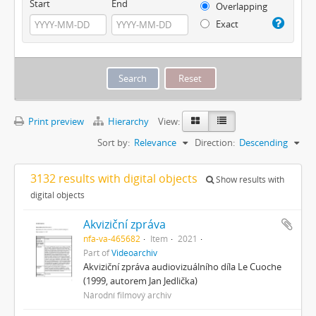
Start
End
Overlapping
Exact
Print preview
Hierarchy
View:
Sort by:
Relevance
Direction:
Descending
3132 results with digital objects
Show results with
digital objects
Akviziční zpráva
nfa-va-465682
Item
2021
Part of
Videoarchiv
Akviziční zpráva audiovizuálního díla Le Cuoche
(1999, autorem Jan Jedlička)
Národní filmový archiv