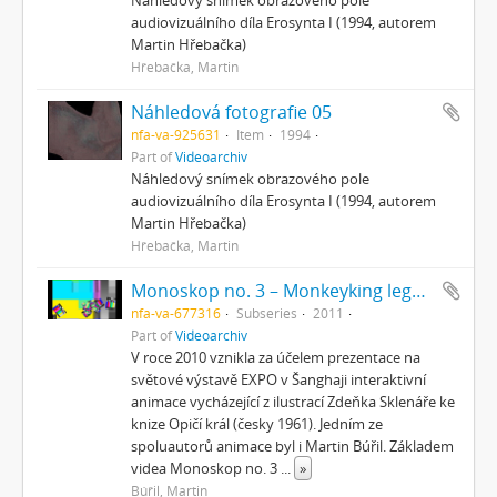
audiovizuálního díla Erosynta I (1994, autorem
Martin Hřebačka)
Hřebačka, Martin
Náhledová fotografie 05
nfa-va-925631
Item
1994
Part of
Videoarchiv
Náhledový snímek obrazového pole
audiovizuálního díla Erosynta I (1994, autorem
Martin Hřebačka)
Hřebačka, Martin
Monoskop no. 3 – Monkeyking legend
nfa-va-677316
Subseries
2011
Part of
Videoarchiv
V roce 2010 vznikla za účelem prezentace na
světové výstavě EXPO v Šanghaji interaktivní
animace vycházející z ilustrací Zdeňka Sklenáře ke
knize Opičí král (česky 1961). Jedním ze
spoluautorů animace byl i Martin Búřil. Základem
videa Monoskop no. 3
...
»
Búřil, Martin