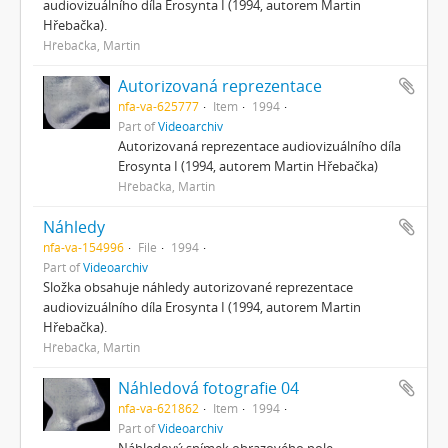
audiovizuálního díla Erosynta I (1994, autorem Martin
Hřebačka).
Hřebačka, Martin
Autorizovaná reprezentace
nfa-va-625777
Item
1994
Part of
Videoarchiv
Autorizovaná reprezentace audiovizuálního díla
Erosynta I (1994, autorem Martin Hřebačka)
Hřebačka, Martin
Náhledy
nfa-va-154996
File
1994
Part of
Videoarchiv
Složka obsahuje náhledy autorizované reprezentace
audiovizuálního díla Erosynta I (1994, autorem Martin
Hřebačka).
Hřebačka, Martin
Náhledová fotografie 04
nfa-va-621862
Item
1994
Part of
Videoarchiv
Náhledový snímek obrazového pole