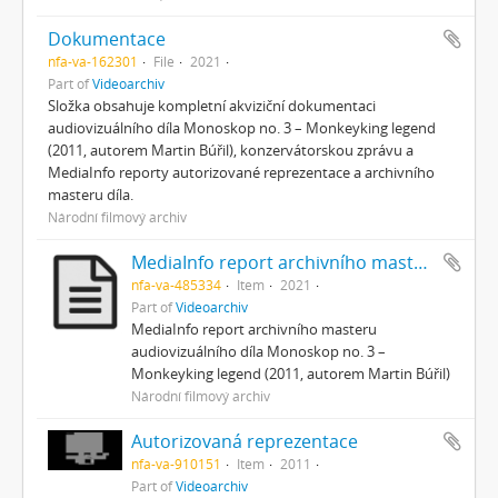
Dokumentace
nfa-va-162301
File
2021
Part of
Videoarchiv
Složka obsahuje kompletní akviziční dokumentaci
audiovizuálního díla Monoskop no. 3 – Monkeyking legend
(2011, autorem Martin Búřil), konzervátorskou zprávu a
MediaInfo reporty autorizované reprezentace a archivního
masteru díla.
Národní filmový archiv
MediaInfo report archivního masteru
nfa-va-485334
Item
2021
Part of
Videoarchiv
MediaInfo report archivního masteru
audiovizuálního díla Monoskop no. 3 –
Monkeyking legend (2011, autorem Martin Búřil)
Národní filmový archiv
Autorizovaná reprezentace
nfa-va-910151
Item
2011
Part of
Videoarchiv