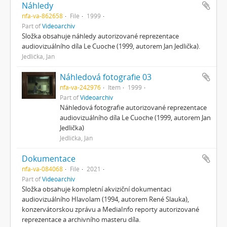
Náhledy
nfa-va-862658
File
1999
Part of
Videoarchiv
Složka obsahuje náhledy autorizované reprezentace
audiovizuálního díla Le Cuoche (1999, autorem Jan Jedlička).
Jedlička, Jan
Náhledová fotografie 03
nfa-va-242976
Item
1999
Part of
Videoarchiv
Náhledová fotografie autorizované reprezentace
audiovizuálního díla Le Cuoche (1999, autorem Jan
Jedlička)
Jedlička, Jan
Dokumentace
nfa-va-084068
File
2021
Part of
Videoarchiv
Složka obsahuje kompletní akviziční dokumentaci
audiovizuálního Hlavolam (1994, autorem René Slauka),
konzervátorskou zprávu a MediaInfo reporty autorizované
reprezentace a archivního masteru díla.