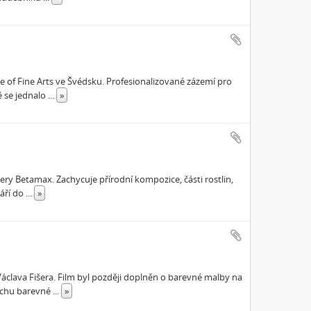
ge of Fine Arts ve Švédsku. Profesionalizované zázemí pro
ě se jednalo
...
»
ery Betamax. Zachycuje přírodní kompozice, části rostlin,
váří do
...
»
áclava Fišera. Film byl později doplněn o barevné malby na
uchu barevné
...
»