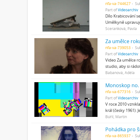
nfa-va-744627
Su
Part of
Videoarchiv
Dílo Krabicování s
Umělkyně upravuje
Sceranková, Pavla
Za umělce roku
nfa-va-739053
Su
Part of
Videoarchiv
Video Za umělce ro
studio, aby si rád
Babanová, Adéla
Monoskop no. 
nfa-va-677316
Su
Part of
Videoarchiv
V roce 2010 vznikl
král (česky 1961).
Búřil, Martin
Pohádka pro š
nfa-va-865937
Su