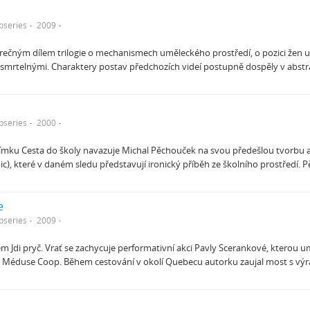
bseries
2009
rečným dílem trilogie o mechanismech uměleckého prostředí, o pozici žen u
smrtelnými. Charaktery postav předchozích videí postupně dospěly v abstr
bseries
2000
mku Cesta do školy navazuje Michal Pěchouček na svou předešlou tvorbu a
nic), které v daném sledu představují ironický příběh ze školního prostředí
e
bseries
2009
em Jdi pryč. Vrať se zachycuje performativní akci Pavly Scerankové, ktero
Méduse Coop. Během cestování v okolí Quebecu autorku zaujal most s výra