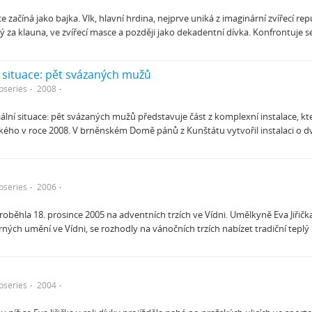
e začíná jako bajka. Vlk, hlavní hrdina, nejprve uniká z imaginární zvířecí r
 za klauna, ve zvířecí masce a později jako dekadentní dívka. Konfrontuje s
ní situace: pět svázaných mužů
bseries
2008
iální situace: pět svázaných mužů představuje část z komplexní instalace, k
kého v roce 2008. V brněnském Domě pánů z Kunštátu vytvořil instalaci o dv
bseries
2006
oběhla 18. prosince 2005 na adventních trzích ve Vídni. Umělkyně Eva Jiřička 
ných umění ve Vídni, se rozhodly na vánočních trzích nabízet tradiční teplý
bseries
2004