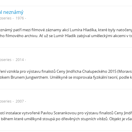
al neznámý
bseries
1976
známý patří mezi filmové záznamy akcí Lumíra Hladíka, které byly natočeny
o filmového archivu. Ať už se Lumír Hladík zabýval uměleckými akcemi v to
bseries
2014
ení vznikla pro výstavu finalistů Ceny Jindřicha Chalupeckého 2015 (Morav
yzikem Brunem Jungwirthem. Umělkyně se inspirovala fyzikální teorií, podle 
bseries
2007
ástí instalace vytvořené Pavlou Scerankovou pro výstavu finalistů Ceny Jin
, během které umělkyně stoupá po dřevěných stupních vítězů. Objekt je vša