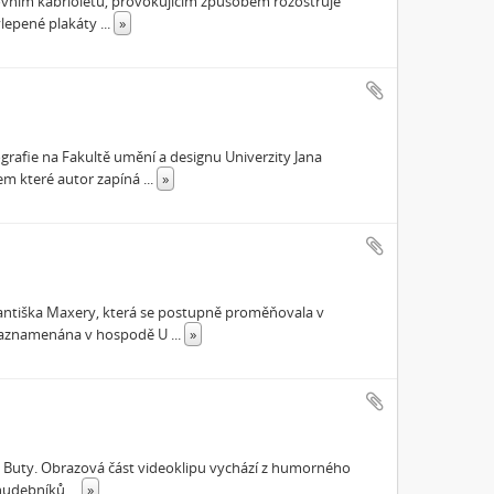
ortovním kabrioletu, provokujícím způsobem rozostřuje
ylepené plakáty
...
»
rafie na Fakultě umění a designu Univerzity Jana
hem které autor zapíná
...
»
antiška Maxery, která se postupně proměňovala v
a zaznamenána v hospodě U
...
»
u Buty. Obrazová část videoklipu vychází z humorného
í hudebníků
...
»