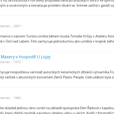
 v níž se Eva Jiřička v roli dívky projížděla nahá po pražských ulicích ve sp
jným a soukromým a tematizuje problém dívání se. Snímek začíná v garáži v
bseries
2007
mance s názvem Turista vznikla během studia Tomáše Hrůzy v Ateliéru fotog
ě v Ústí nad Labem. Film zachycuje jednoduchou akci umělce v krajině, bě
 Maxery v hospodě U Lojzy
bseries
1973
achycuje hospodskou vernisáž autorských keramických džbánů výtvarníka Fr
cký večírek s akustickým koncertem členů Plastic People. Celá událost byl
bseries
1994
 ke skladbě Jednou ráno vznikl na základě spolupráce Elen Řádové s kapelo
iči, který dláždí chodník navzdory silnému větru v ulicích. Koláž z fotografi