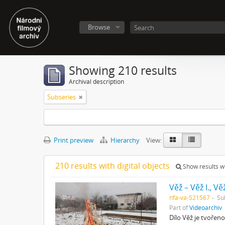
Browse
Showing 210 results
Archival description
Subseries
Print preview
Hierarchy
View:
210 results with digital objects
Show results wi
Věž – Věž I., Věž
nfa-va-521567
Su
Part of
Videoarchiv
Dílo Věž je tvořeno