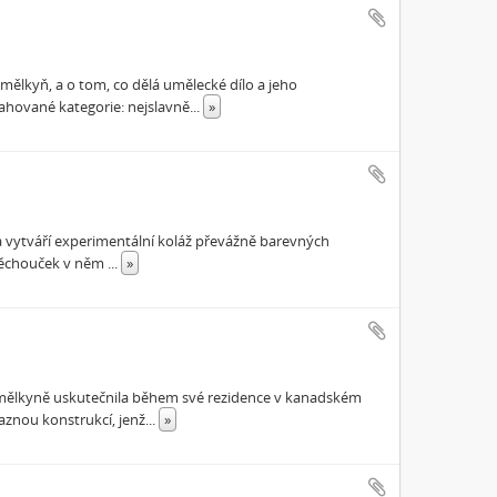
mělkyň, a o tom, co dělá umělecké dílo a jeho
ahované kategorie: nejslavně
...
»
 vytváří experimentální koláž převážně barevných
. Pěchouček v něm
...
»
u umělkyně uskutečnila během své rezidence v kanadském
znou konstrukcí, jenž
...
»