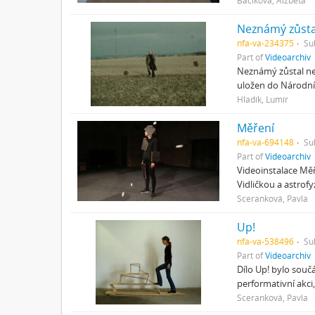
Bačíková, Alžběta
Neznámý zůst
nfa-va-234375
Su
Part of
Videoarchiv
Neznámý zůstal ne
uložen do Národníh
Hladík, Lumír
Měření
nfa-va-694148
Su
Part of
Videoarchiv
Videoinstalace Měř
Vidličkou a astrof
Sceranková, Pavla
Up!
nfa-va-538496
Su
Part of
Videoarchiv
Dílo Up! bylo souč
performativní akci
Sceranková, Pavla