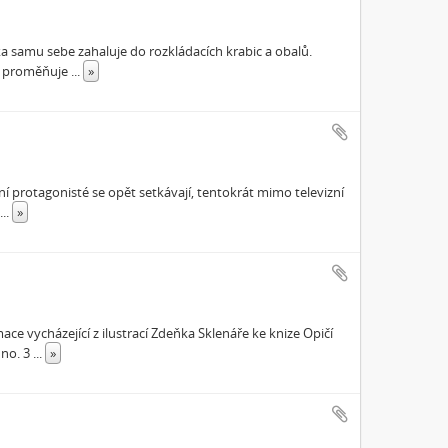
ka samu sebe zahaluje do rozkládacích krabic a obalů.
mž proměňuje
...
»
í protagonisté se opět setkávají, tentokrát mimo televizní
a
...
»
ce vycházející z ilustrací Zdeňka Sklenáře ke knize Opičí
 no. 3
...
»