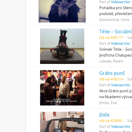
Part of
Videoarchiv
Pohádka pro šílenc
podobě, převlečený
Gosmanová, Irena
Tihle – Sociál
nfa-va-668171
Su
Part of
Videoarchiv
Snímek Tihle – Soc
Jindřicha Chalupec
Labuda, Radim
Grátis punč
nfa-va-456314
Su
Part of
Videoarchiv
Akce Grátis punč pr
na Akademii výtvar
Jiřička, Eva
Jízda
nfa-va-629091
Su
Part of
Videoarchiv