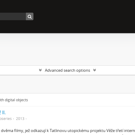
Advanced search options
th digital objects
 II.
bseries
2013
 dvěma filmy, jež odkazují k Tatlinovu utopickému projektu Věže třetí internac