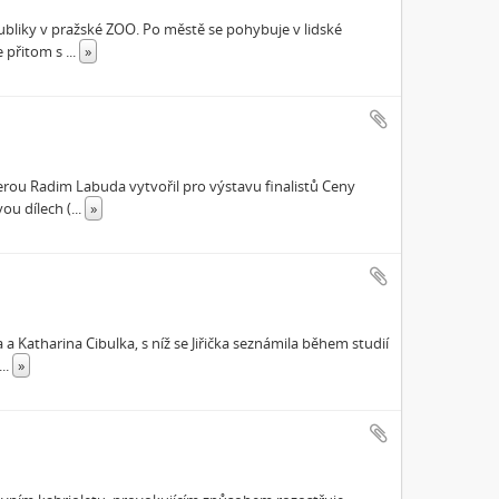
epubliky v pražské ZOO. Po městě se pohybuje v lidské
e přitom s
...
»
terou Radim Labuda vytvořil pro výstavu finalistů Ceny
ou dílech (
...
»
a Katharina Cibulka, s níž se Jiřička seznámila během studií
...
»