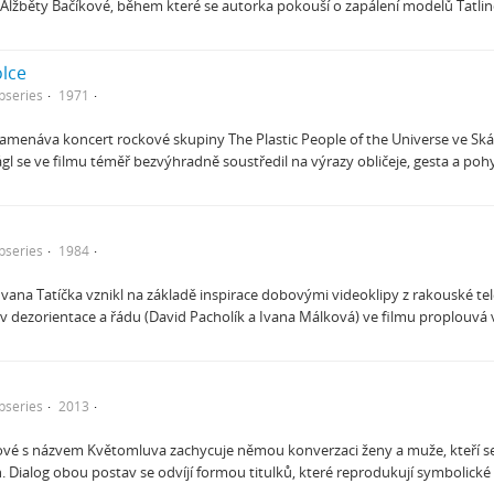
 Alžběty Bačíkové, během které se autorka pokouší o zapálení modelů Tatli
lce
bseries
1971
namenáva koncert rockové skupiny The Plastic People of the Universe ve Ská
ágl se ve filmu téměř bezvýhradně soustředil na výrazy obličeje, gesta a po
bseries
1984
Ivana Tatíčka vznikl na základě inspirace dobovými videoklipy z rakouské te
v dezorientace a řádu (David Pacholík a Ivana Málková) ve filmu proplouvá 
bseries
2013
ové s názvem Květomluva zachycuje němou konverzaci ženy a muže, kteří se s
. Dialog obou postav se odvíjí formou titulků, které reprodukují symbolic