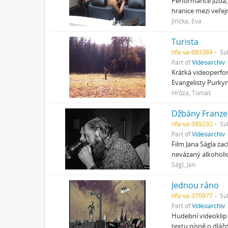
Performance Jízda,
hranice mezi veře
Jiřička, Eva
Turista
nfa-va-683384
Su
Part of
Videoarchiv
Krátká videoperfor
Evangelisty Purkyn
Hrůza, Tomáš
Džbány Franze
nfa-va-389232
Su
Part of
Videoarchiv
Film Jana Ságla z
nevázaný alkoholi
Ságl, Jan
Jednou ráno
nfa-va-370977
Su
Part of
Videoarchiv
Hudební videoklip
textu písně o dlážd