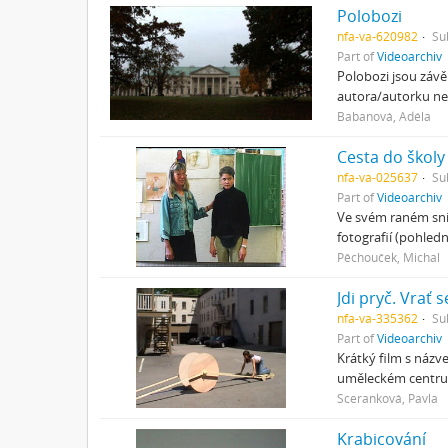
Polobozi
nfa-va-620982
Su
Part of
Videoarchiv
Polobozi jsou závě
autora/autorku ne
Babanová, Adéla
Cesta do školy
nfa-va-025637
Su
Part of
Videoarchiv
Ve svém raném sní
fotografií (pohled
Pěchouček, Michal
Jdi pryč. Vrať s
nfa-va-335362
Su
Part of
Videoarchiv
Krátký film s názv
uměleckém centru 
Sceranková, Pavla
Krabicování