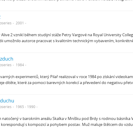
2
bseries
2001
r Alive 2 vznikl během studijní stáže Petry Vargové na Royal University Colle
dii umožnilo autorce pracovat s kvalitním technickým vybavením, konkrétn
vzduch
bseries
1984
tvarných experimentů, který Pilař realizoval v roce 1984 po získání videokam
ičeje dítěte, které za pomoci barevných korekcí a převedení do negativu přet
zduchu
bseries
1965 - 1990
m natočený v barokním areálu Skalka v Mníšku pod Brdy s rodinou básníka V
é korespondují s kompozicí a pohybem postav. Muž maluje štětcem do vzd