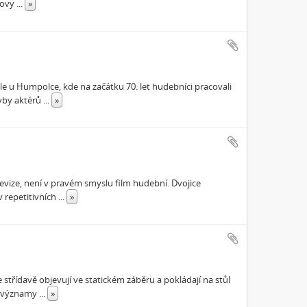
novy
...
»
le u Humpolce, kde na začátku 70. let hudebníci pracovali
hyby aktérů
...
»
levize, není v pravém smyslu film hudební. Dvojice
v repetitivních
...
»
třídavě objevují ve statickém záběru a pokládají na stůl
ké významy
...
»