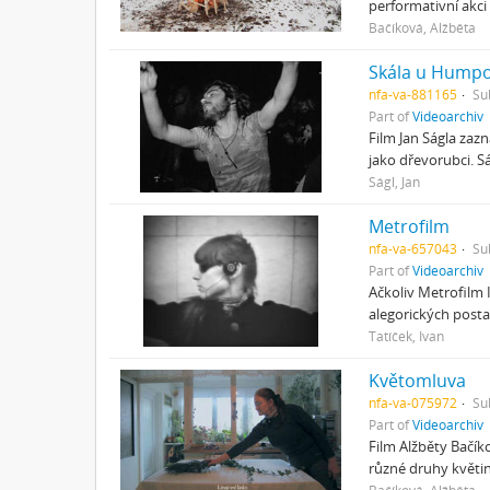
performativní akci
Bačíková, Alžběta
Skála u Humpo
nfa-va-881165
Su
Part of
Videoarchiv
Film Jan Ságla zaz
jako dřevorubci. S
Ságl, Jan
Metrofilm
nfa-va-657043
Su
Part of
Videoarchiv
Ačkoliv Metrofilm 
alegorických posta
Tatíček, Ivan
Květomluva
nfa-va-075972
Su
Part of
Videoarchiv
Film Alžběty Bačík
různé druhy květin