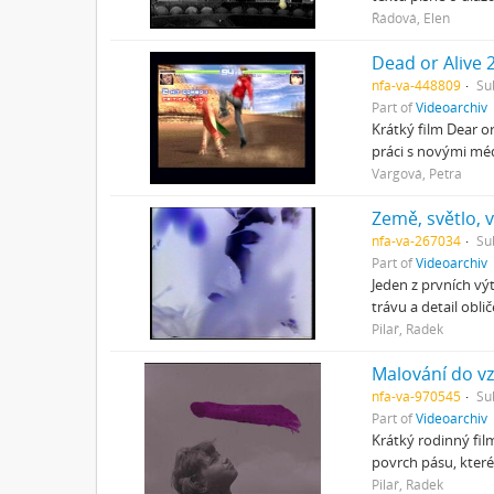
Řádová, Elen
Dead or Alive 
nfa-va-448809
Su
Part of
Videoarchiv
Krátký film Dear o
práci s novými mé
Vargová, Petra
Země, světlo, 
nfa-va-267034
Su
Part of
Videoarchiv
Jeden z prvních vý
trávu a detail obl
Pilař, Radek
Malování do v
nfa-va-970545
Su
Part of
Videoarchiv
Krátký rodinný fil
povrch pásu, kter
Pilař, Radek