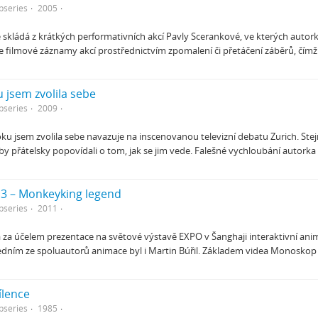
bseries
2005
e skládá z krátkých performativních akcí Pavly Scerankové, ve kterých autor
 filmové záznamy akcí prostřednictvím zpomalení či přetáčení záběrů, čí
 jsem zvolila sebe
bseries
2009
ku jsem zvolila sebe navazuje na inscenovanou televizní debatu Zurich. Stejn
oby přátelsky popovídali o tom, jak se jim vede. Falešné vychloubání autork
3 – Monkeyking legend
bseries
2011
a za účelem prezentace na světové výstavě EXPO v Šanghaji interaktivní anima
 Jedním ze spoluautorů animace byl i Martin Búřil. Základem videa Monoskop
ílence
bseries
1985