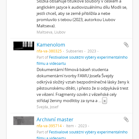
Složka obsahuje titulkové soubory v českém a
anglickém jazyce k audiovizuálnímu dílu Modli se,
jestli chceš, aby se země přiblížila a nebe
promluvilo s tebou (2023, autorkou Liubov
Maltseva).
Maltseva, Liubov
Kamenolom
nfa-va-380325
Subseries
2023
Part of
Festivalové soutěžní výběry experimentálního
filmu a videoartu
Dokumentární filmová báseň studenta
dokumentární tvorby FAMU Josefa Švejdy
odkrývá složitý vztah bezpodmínečné lásky ženy k
pěstounskému dítěti, i přesto že si odpykává trest
ve vězení. Fragmenty ozvěn z vězeňské cely
střídají ženiny modlitby za syna a
...
»
Švejda, Josef
Archivní master
nfa-va-395714
Item
2023
Part of
Festivalové soutěžní výběry experimentálního
filmu a videoartu