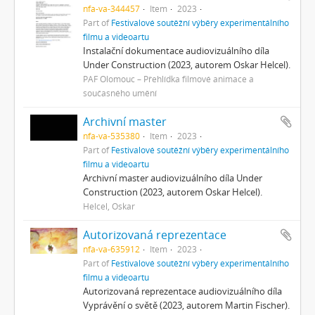
nfa-va-344457
Item
2023
Part of
Festivalové soutěžní výběry experimentálního
filmu a videoartu
Instalační dokumentace audiovizuálního díla
Under Construction (2023, autorem Oskar Helcel).
PAF Olomouc – Přehlídka filmové animace a
současného umění
Archivní master
nfa-va-535380
Item
2023
Part of
Festivalové soutěžní výběry experimentálního
filmu a videoartu
Archivní master audiovizuálního díla Under
Construction (2023, autorem Oskar Helcel).
Helcel, Oskar
Autorizovaná reprezentace
nfa-va-635912
Item
2023
Part of
Festivalové soutěžní výběry experimentálního
filmu a videoartu
Autorizovaná reprezentace audiovizuálního díla
Vyprávění o světě (2023, autorem Martin Fischer).