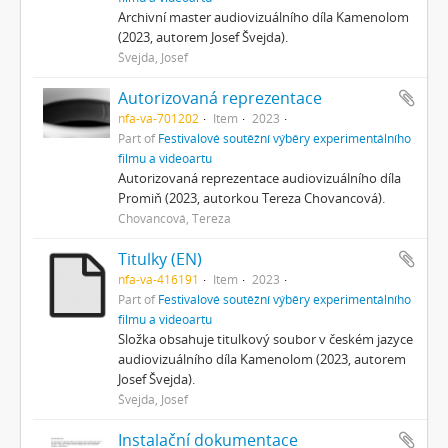
Archivní master audiovizuálního díla Kamenolom
(2023, autorem Josef Švejda).
Švejda, Josef
Autorizovaná reprezentace
nfa-va-701202
Item
2023
Part of
Festivalové soutěžní výběry experimentálního
filmu a videoartu
Autorizovaná reprezentace audiovizuálního díla
Promiň (2023, autorkou Tereza Chovancová).
Chovancová, Tereza
Titulky (EN)
nfa-va-416191
Item
2023
Part of
Festivalové soutěžní výběry experimentálního
filmu a videoartu
Složka obsahuje titulkový soubor v českém jazyce
audiovizuálního díla Kamenolom (2023, autorem
Josef Švejda).
Švejda, Josef
Instalační dokumentace