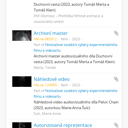
Duchovní cesta (2023, autory Tomáš Merta a
Tomáš Klein).
PAF Olomouc – Přehlídka filmové animace a
současného umění
Archivní master
nfa-va-083012
Item
2023
Part of
Festivalové soutěžní výběry experimentálního
filmu a videoartu
Archivní master audiovizuálního díla Duchovní
cesta (2023, autory Tomáš Merta a Tomáš Klein).
Merta, Tomáš
Náhledové video
nfa-va-124095
Item
2023
Part of
Festivalové soutěžní výběry experimentálního
filmu a videoartu
Náhledové video audiovizuálního díla Pelvic Chain
(2023, autorkou Marie-Anna Šulc).
Šulc, Marie-Anna
Autorizovaná reprezentace