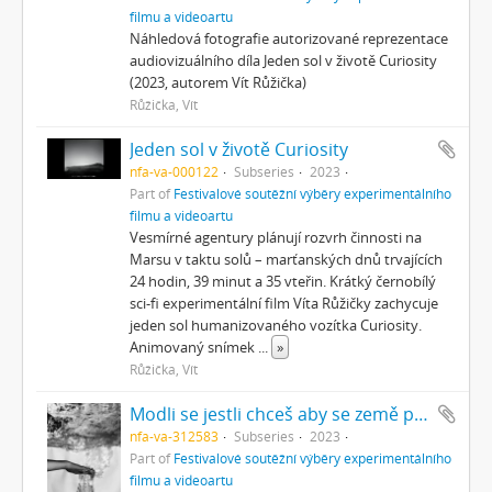
filmu a videoartu
Náhledová fotografie autorizované reprezentace
audiovizuálního díla Jeden sol v životě Curiosity
(2023, autorem Vít Růžička)
Růžička, Vít
Jeden sol v životě Curiosity
nfa-va-000122
Subseries
2023
Part of
Festivalové soutěžní výběry experimentálního
filmu a videoartu
Vesmírné agentury plánují rozvrh činnosti na
Marsu v taktu solů – marťanských dnů trvajících
24 hodin, 39 minut a 35 vteřin. Krátký černobílý
sci-fi experimentální film Víta Růžičky zachycuje
jeden sol humanizovaného vozítka Curiosity.
Animovaný snímek
...
»
Růžička, Vít
Modli se jestli chceš aby se země přiblížila a nebe promluvilo s tebou
nfa-va-312583
Subseries
2023
Part of
Festivalové soutěžní výběry experimentálního
filmu a videoartu