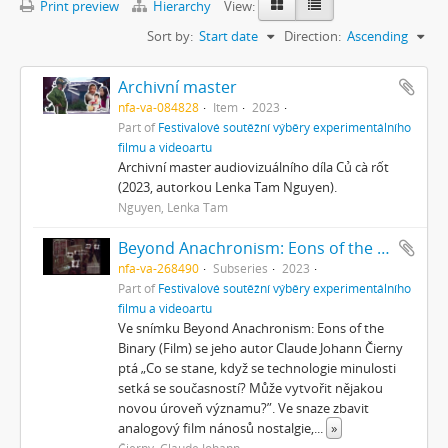
Print preview
Hierarchy
View:
Sort by:
Start date
Direction:
Ascending
Archivní master
nfa-va-084828
Item
2023
Part of
Festivalové soutěžní výběry experimentálního
filmu a videoartu
Archivní master audiovizuálního díla Củ cà rốt
(2023, autorkou Lenka Tam Nguyen).
Nguyen, Lenka Tam
Beyond Anachronism: Eons of the Binary (Film)
nfa-va-268490
Subseries
2023
Part of
Festivalové soutěžní výběry experimentálního
filmu a videoartu
Ve snímku Beyond Anachronism: Eons of the
Binary (Film) se jeho autor Claude Johann Čierny
ptá „Co se stane, když se technologie minulosti
setká se současností? Může vytvořit nějakou
novou úroveň významu?”. Ve snaze zbavit
analogový film nánosů nostalgie,
...
»