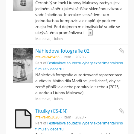
Černobílý snímek Liubovy Maltsevy zachycuje v
jediném záběru jakési zátiší se skleněnou vázou a
vodní hladinou. Interakce se světlem tuto
jednoduchou kompozici ale naplňuje pocitem
znejistění. Pod dojmem minimalistické studie se
ukrývá téma proměnlivosti
...
»
Maltseva, Liubov
Náhledová fotografie 02
nfa-va-945466
Item
2023
Part of
Festivalové soutěžní výběry experimentálního
filmu a videoartu
Náhledová fotografie autorizované reprezentace
audiovizuálního díla Modli se, jestli chceš, aby se
země přiblížila a nebe promluvilo s tebou (2023,
autorkou Liubov Maltseva).
Maltseva, Liubov
Titulky (CS-EN)
nfa-va-852020
Item
2023
Part of
Festivalové soutěžní výběry experimentálního
filmu a videoartu