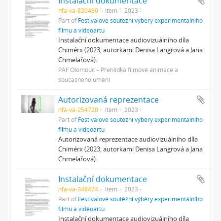
Instalační dokumentace
nfa-va-820480
Item
2023
Part of
Festivalové soutěžní výběry experimentálního
filmu a videoartu
Instalační dokumentace audiovizuálního díla
Chimérx (2023, autorkami Denisa Langrová a Jana
Chmelařová).
PAF Olomouc – Přehlídka filmové animace a
současného umění
Autorizovaná reprezentace
nfa-va-254720
Item
2023
Part of
Festivalové soutěžní výběry experimentálního
filmu a videoartu
Autorizovaná reprezentace audiovizuálního díla
Chimérx (2023, autorkami Denisa Langrová a Jana
Chmelařová).
Instalační dokumentace
nfa-va-349474
Item
2023
Part of
Festivalové soutěžní výběry experimentálního
filmu a videoartu
Instalační dokumentace audiovizuálního díla