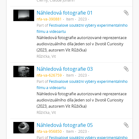
Čierny, Claude Johann
Náhledová fotografie 01
nfa-va-390881
Item
2023
Part of
Festivalové soutěžní výběry experimentálního
filmu a videoartu
Náhledová fotografie autorizované reprezentace
audiovizuálního díla Jeden sol v životě Curiosity
(2023, autorem Vít Růžička)
Růžička, Vít
Náhledová fotografie 03
nfa-va-626759
Item
2023
Part of
Festivalové soutěžní výběry experimentálního
filmu a videoartu
Náhledová fotografie autorizované reprezentace
audiovizuálního díla Jeden sol v životě Curiosity
(2023, autorem Vít Růžička)
Růžička, Vít
Náhledová fotografie 05
nfa-va-956850
Item
2023
Part of
Festivalové soutěžní výběry experimentálního