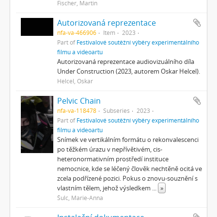
Fischer, Martin
Autorizovaná reprezentace
nfa-va-466906
Item
2023
Part of
Festivalové soutěžní výběry experimentálního
filmu a videoartu
Autorizovaná reprezentace audiovizuálního díla
Under Construction (2023, autorem Oskar Helcel).
Helcel, Oskar
Pelvic Chain
nfa-va-118478
Subseries
2023
Part of
Festivalové soutěžní výběry experimentálního
filmu a videoartu
Snímek ve vertikálním formátu o rekonvalescenci
po těžkém úrazu v nepřívětivém, cis-
heteronormativním prostředí instituce
nemocnice, kde se léčený člověk nechtěně ocitá ve
zcela podřízené pozici. Pokus o znovu-souznění s
vlastním tělem, jehož výsledkem
...
»
Šulc, Marie-Anna