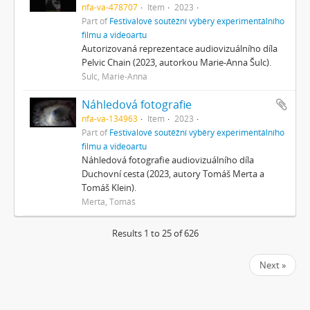
nfa-va-478707
Item
2023
Part of
Festivalové soutěžní výběry experimentálního
filmu a videoartu
Autorizovaná reprezentace audiovizuálního díla
Pelvic Chain (2023, autorkou Marie-Anna Šulc).
Šulc, Marie-Anna
Náhledová fotografie
nfa-va-134963
Item
2023
Part of
Festivalové soutěžní výběry experimentálního
filmu a videoartu
Náhledová fotografie audiovizuálního díla
Duchovní cesta (2023, autory Tomáš Merta a
Tomáš Klein).
Merta, Tomáš
Results 1 to 25 of 626
Next »