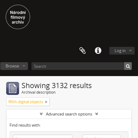
Log in
Browse
Showing 3132 results
Archival description
With digital objects
Advanced search options
Find results with: