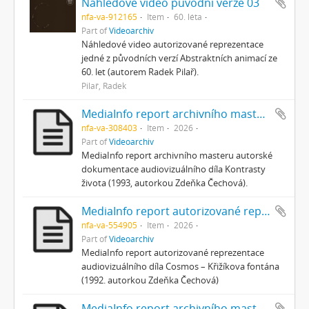
Náhledové video původní verze 03
nfa-va-912165
Item
60. léta
Part of
Videoarchiv
Náhledové video autorizované reprezentace
jedné z původních verzí Abstraktních animací ze
60. let (autorem Radek Pilař).
Pilař, Radek
MediaInfo report archivního masteru autorské dokumentace
nfa-va-308403
Item
2026
Part of
Videoarchiv
MediaInfo report archivního masteru autorské
dokumentace audiovizuálního díla Kontrasty
života (1993, autorkou Zdeňka Čechová).
MediaInfo report autorizované reprezentace
nfa-va-554905
Item
2026
Part of
Videoarchiv
MediaInfo report autorizované reprezentace
audiovizuálního díla Cosmos – Křižíkova fontána
(1992. autorkou Zdeňka Čechová)
MediaInfo report archivního masteru autorské dokumentace