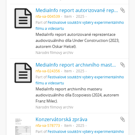
MediaInfo report autorizované reprezentace
nfa-va-004539
Item
2025
Part of
Festivalové soutěžní výběry experimentálního
filmu a videoartu
MediaInfo report autorizované reprezentace
audiovizuálního díla Under Construction (2023,
autorem Oskar Helcel).
Národní filmový archiv
MediaInfo report archivního masteru
nfa-va-024356
Item
2025
Part of
Festivalové soutěžní výběry experimentálního
filmu a videoartu
MediaInfo report archivního masteru
audiovizuálního díla Ecopoiesis (2024, autorem
Franz Milec).
Národní filmový archiv
Konzervátorská zpráva
nfa-va-578773
Item
2025
Part of
Festivalové soutěžní výběry experimentálního