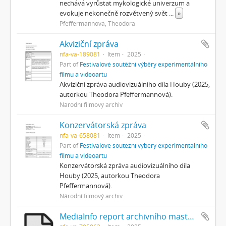
nechává vyrůstat mykologické univerzum a
evokuje nekonečně rozvětvený svět
...
»
Pfeffermannová, Theodora
Akviziční zpráva
nfa-va-189081
Item
2025
Part of
Festivalové soutěžní výběry experimentálního
filmu a videoartu
Akviziční zpráva audiovizuálního díla Houby (2025,
autorkou Theodora Pfeffermannová).
Národní filmový archiv
Konzervátorská zpráva
nfa-va-658081
Item
2025
Part of
Festivalové soutěžní výběry experimentálního
filmu a videoartu
Konzervátorská zpráva audiovizuálního díla
Houby (2025, autorkou Theodora
Pfeffermannová).
Národní filmový archiv
MediaInfo report archivního masteru