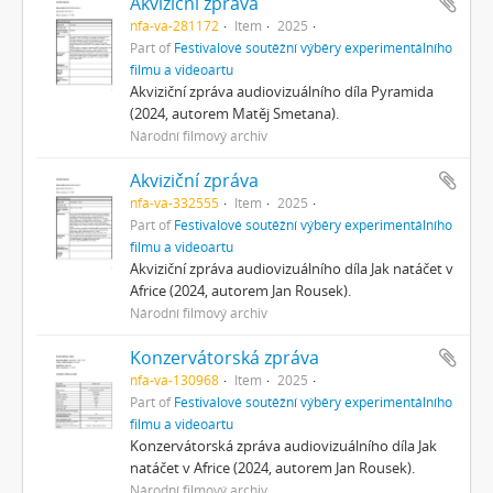
Akviziční zpráva
nfa-va-281172
Item
2025
Part of
Festivalové soutěžní výběry experimentálního
filmu a videoartu
Akviziční zpráva audiovizuálního díla Pyramida
(2024, autorem Matěj Smetana).
Národní filmový archiv
Akviziční zpráva
nfa-va-332555
Item
2025
Part of
Festivalové soutěžní výběry experimentálního
filmu a videoartu
Akviziční zpráva audiovizuálního díla Jak natáčet v
Africe (2024, autorem Jan Rousek).
Národní filmový archiv
Konzervátorská zpráva
nfa-va-130968
Item
2025
Part of
Festivalové soutěžní výběry experimentálního
filmu a videoartu
Konzervátorská zpráva audiovizuálního díla Jak
natáčet v Africe (2024, autorem Jan Rousek).
Národní filmový archiv