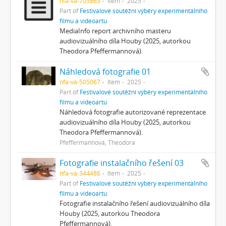
nfa-va-705863
Item
2025
Part of
Festivalové soutěžní výběry experimentálního
filmu a videoartu
MediaInfo report archivního masteru
audiovizuálního díla Houby (2025, autorkou
Theodora Pfeffermannová).
Náhledová fotografie 01
nfa-va-505067
Item
2025
Part of
Festivalové soutěžní výběry experimentálního
filmu a videoartu
Náhledová fotografie autorizované reprezentace
audiovizuálního díla Houby (2025, autorkou
Theodora Pfeffermannová).
Pfeffermannová, Theodora
Fotografie instalačního řešení 03
nfa-va-344486
Item
2025
Part of
Festivalové soutěžní výběry experimentálního
filmu a videoartu
Fotografie instalačního řešení audiovizuálního díla
Houby (2025, autorkou Theodora
Pfeffermannová).