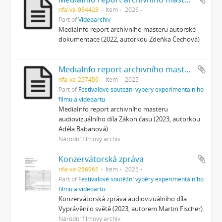
nfa-va-934423
Item
2026
Part of
Videoarchiv
MediaInfo report archivního masteru autorské
dokumentace (2022, autorkou Zdeňka Čechová)
MediaInfo report archivního masteru
nfa-va-257459
Item
2025
Part of
Festivalové soutěžní výběry experimentálního
filmu a videoartu
MediaInfo report archivního masteru
audiovizuálního díla Zákon času (2023, autorkou
Adéla Babanová)
Národní filmový archiv
Konzervátorská zpráva
nfa-va-286965
Item
2025
Part of
Festivalové soutěžní výběry experimentálního
filmu a videoartu
Konzervátorská zpráva audiovizuálního díla
Vyprávění o světě (2023, autorem Martin Fischer).
Národní filmový archiv