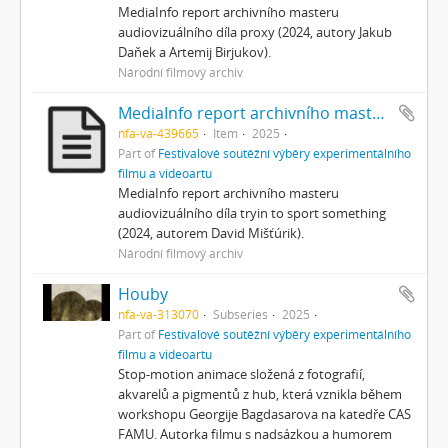
MediaInfo report archivního masteru
audiovizuálního díla proxy (2024, autory Jakub
Daňek a Artemij Birjukov).
Národní filmový archiv
MediaInfo report archivního masteru
nfa-va-439665
Item
2025
Part of
Festivalové soutěžní výběry experimentálního
filmu a videoartu
MediaInfo report archivního masteru
audiovizuálního díla tryin to sport something
(2024, autorem David Mišťúrik).
Národní filmový archiv
Houby
nfa-va-313070
Subseries
2025
Part of
Festivalové soutěžní výběry experimentálního
filmu a videoartu
Stop-motion animace složená z fotografií,
akvarelů a pigmentů z hub, která vznikla během
workshopu Georgije Bagdasarova na katedře CAS
FAMU. Autorka filmu s nadsázkou a humorem