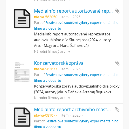
MediaInfo report autorizované reprezentace
nfa-va-582050
Item
2025
Part of
Festivalové soutěžní výběry experimentálního
filmu a videoartu
MediaInfo report autorizované reprezentace
audiovizuálního díla Škubej psa (2024, autory
Artur Magrot a Hana Šafnerová).
Národní filmový archiv
Konzervátorská zpráva
nfa-va-982677
Item
2025
Part of
Festivalové soutěžní výběry experimentálního
filmu a videoartu
Konzervátorská zpráva audiovizuálního díla proxy
(2024, autory Jakub Daňek a Artemij Birjukov).
Národní filmový archiv
MediaInfo report archivního masteru
nfa-va-081077
Item
2025
Part of
Festivalové soutěžní výběry experimentálního
filmu a videoartu