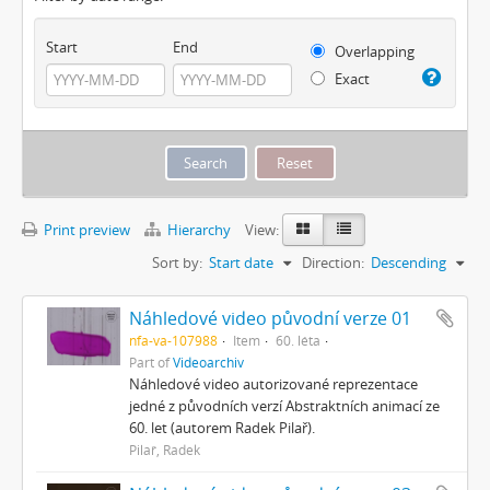
Start
End
Overlapping
Exact
Print preview
Hierarchy
View:
Sort by:
Start date
Direction:
Descending
Náhledové video původní verze 01
nfa-va-107988
Item
60. léta
Part of
Videoarchiv
Náhledové video autorizované reprezentace
jedné z původních verzí Abstraktních animací ze
60. let (autorem Radek Pilař).
Pilař, Radek