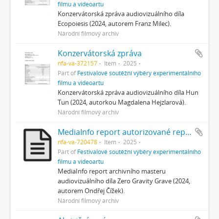
filmu a videoartu
Konzervátorská zpráva audiovizuálního díla
Ecopoiesis (2024, autorem Franz Milec).
Národní filmový archiv
Konzervátorská zpráva
nfa-va-372157
Item
2025
Part of
Festivalové soutěžní výběry experimentálního
filmu a videoartu
Konzervátorská zpráva audiovizuálního díla Hun
Tun (2024, autorkou Magdalena Hejzlarová).
Národní filmový archiv
MediaInfo report autorizované reprezentace
nfa-va-720478
Item
2025
Part of
Festivalové soutěžní výběry experimentálního
filmu a videoartu
MediaInfo report archivního masteru
audiovizuálního díla Zero Gravity Grave (2024,
autorem Ondřej Čížek).
Národní filmový archiv