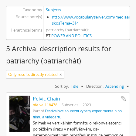
Taxonomy
Subjects
Source note(s)
http://www.vocabularyserver.com/mediaart/x
skosTema=314
patriarchy (patriarchát)
Hierarchical terms
BT
POWER AND POLITICS
5 Archival description results for
patriarchy (patriarchát)
Only results directly related
Sort by:
Title
Direction:
Ascending
Pelvic Chain
nfa-va-118478
Subseries
2023
Part of
Festivalové soutěžní výběry experimentálního
filmu a videoartu
Snímek ve vertikálním formátu o rekonvalescenci
po těžkém úrazu v nepřívětivém, cis-
heteronormativním prostředí instituce nemocnice,