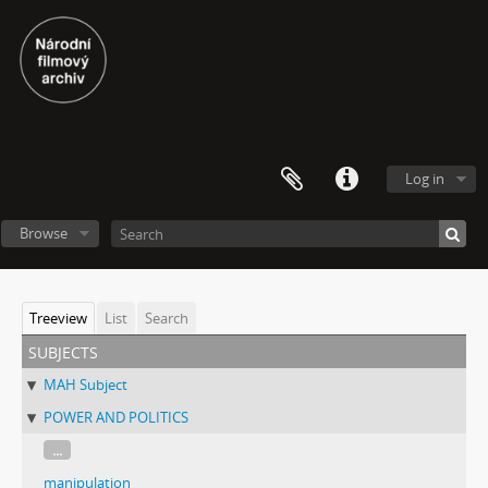
Log in
Browse
Treeview
List
Search
subjects
MAH Subject
POWER AND POLITICS
...
manipulation