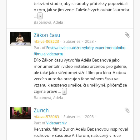
televizní studio, aby si rádoby přátelsky popovídali
o tom, jak se jim vede. Falešné vychloubání autorka
...
»
Babanová, Adéla
Zákon času
nfa-va-068223
Subseries
2023
Part of
Festivalové soutěžní výběry experimentálního
filmu a videoartu
Dílo Zákon času vytvořila Adéla Babanová jako
monumentální video instalaci určenou pro galerie,
ale také jako středometrážní film pro kina. V obou
verzích autorka pracuje s fenoménem času ve
vztahu k existenci umělce, či umělkyně, přičemž se
zajímá právě
...
»
Babanová, Adéla
Zurich
nfa-va-578063
Subseries
2008
Part of
Videoarchiv
Ke vzniku filmu Zurich Adélu Babanovou inspiroval
rozhovor v časopise Artforum, natočený v roce