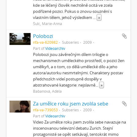
kde se léčený člověk nechtěně ocitá ve zcela
podřízené pozici. Pokus o znovu-souznění s
vlastním tělem, jehož výsledkem
...
»
Šulc, Marie-Anna
Polobozi
nfa-va-620982
Subseries
2009
Part of
Videoarchiv
Polobozi jsou závěrečným dílem trilogie o
mechanismech uměleckého prostředí, o pozici žen
umělkyň, a o tom, co dělá umělecké dílo a jeho
autora/autorku nesmrtelnými. Charaktery postav
předchozích videí postupně dospěly v
abstrahované kategorie: nejslavně
...
»
Babanová, Adéla
Za umělce roku jsem zvolila sebe
nfa-va-739053
Subseries
2009
Part of
Videoarchiv
Video Za umělce roku jsem zvolila sebe navazuje na
inscenovanou televizní debatu Zurich. Stejní
protagonisté se opět setkávají, tentokrát mimo