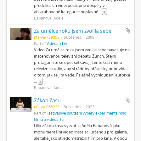
předchozích videí postupně dospěly v
abstrahované kategorie: nejslavně
...
»
Babanová, Adéla
Za umělce roku jsem zvolila sebe
nfa-va-739053
Subseries
2009
Part of
Videoarchiv
Video Za umělce roku jsem zvolila sebe navazuje na
inscenovanou televizní debatu Zurich. Stejní
protagonisté se opět setkávají, tentokrát mimo
televizní studio, aby si rádoby přátelsky popovídali
o tom, jak se jim vede. Falešné vychloubání autorka
...
»
Babanová, Adéla
Zákon času
nfa-va-068223
Subseries
2023
Part of
Festivalové soutěžní výběry experimentálního
filmu a videoartu
Dílo Zákon času vytvořila Adéla Babanová jako
monumentální video instalaci určenou pro galerie,
ale také jako středometrážní film pro kina. V obou