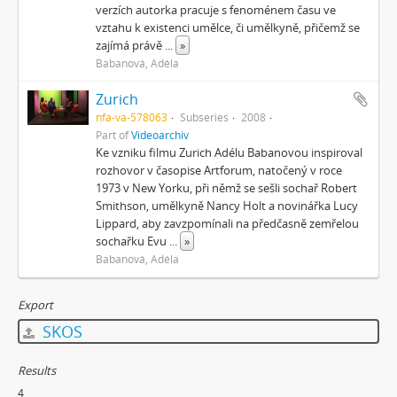
verzích autorka pracuje s fenoménem času ve
vztahu k existenci umělce, či umělkyně, přičemž se
zajímá právě
...
»
Babanová, Adéla
Zurich
nfa-va-578063
Subseries
2008
Part of
Videoarchiv
Ke vzniku filmu Zurich Adélu Babanovou inspiroval
rozhovor v časopise Artforum, natočený v roce
1973 v New Yorku, při němž se sešli sochař Robert
Smithson, umělkyně Nancy Holt a novinářka Lucy
Lippard, aby zavzpomínali na předčasně zemřelou
sochařku Evu
...
»
Babanová, Adéla
Export
SKOS
Results
4