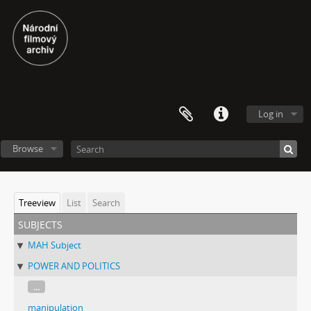
Log in
Browse
Treeview
List
Search
subjects
MAH Subject
POWER AND POLITICS
...
manipulation