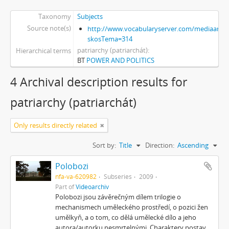
Taxonomy
Subjects
Source note(s)
http://www.vocabularyserver.com/mediaart/x
skosTema=314
patriarchy (patriarchát)
Hierarchical terms
BT
POWER AND POLITICS
4 Archival description results for
patriarchy (patriarchát)
Only results directly related
Sort by:
Title
Direction:
Ascending
Polobozi
nfa-va-620982
Subseries
2009
Part of
Videoarchiv
Polobozi jsou závěrečným dílem trilogie o
mechanismech uměleckého prostředí, o pozici žen
umělkyň, a o tom, co dělá umělecké dílo a jeho
autora/autorku nesmrtelnými. Charaktery postav