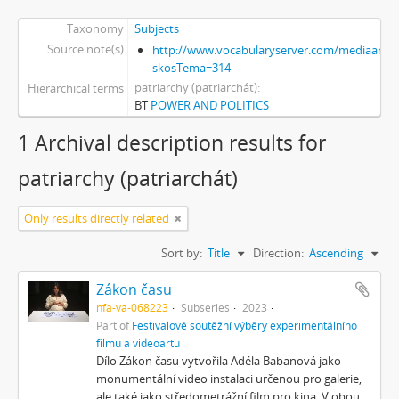
Taxonomy
Subjects
Source note(s)
http://www.vocabularyserver.com/mediaart/x
skosTema=314
patriarchy (patriarchát)
Hierarchical terms
BT
POWER AND POLITICS
1 Archival description results for
patriarchy (patriarchát)
Only results directly related
Sort by:
Title
Direction:
Ascending
Zákon času
nfa-va-068223
Subseries
2023
Part of
Festivalové soutěžní výběry experimentálního
filmu a videoartu
Dílo Zákon času vytvořila Adéla Babanová jako
monumentální video instalaci určenou pro galerie,
ale také jako středometrážní film pro kina. V obou