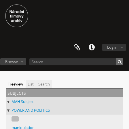
Log in
Browse
Treeview
List
Search
subjects
MAH Subject
POWER AND POLITICS
...
manipulation