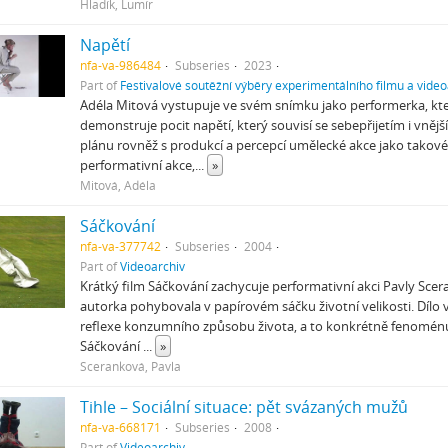
Hladík, Lumír
Napětí
nfa-va-986484
Subseries
2023
Part of
Festivalové soutěžní výběry experimentálního filmu a video
Adéla Mitová vystupuje ve svém snímku jako performerka, kter
demonstruje pocit napětí, který souvisí se sebepřijetím i vně
plánu rovněž s produkcí a percepcí umělecké akce jako takové
performativní akce,
...
»
Mitová, Adéla
Sáčkování
nfa-va-377742
Subseries
2004
Part of
Videoarchiv
Krátký film Sáčkování zachycuje performativní akci Pavly Sce
autorka pohybovala v papírovém sáčku životní velikosti. Dílo 
reflexe konzumního způsobu života, a to konkrétně fenomé
Sáčkování
...
»
Sceranková, Pavla
Tihle – Sociální situace: pět svázaných mužů
nfa-va-668171
Subseries
2008
Part of
Videoarchiv