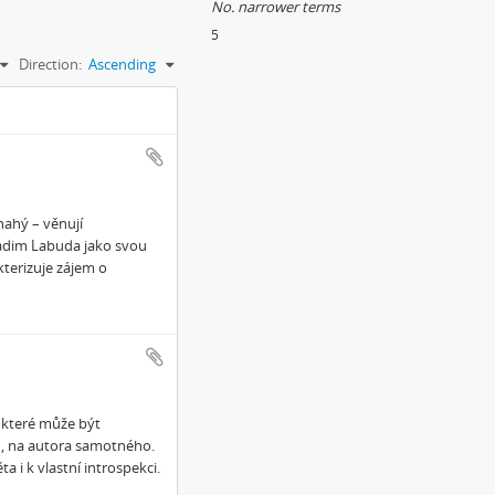
No. narrower terms
5
Direction:
Ascending
nahý – věnují
adim Labuda jako svou
terizuje zájem o
 které může být
, na autora samotného.
i k vlastní introspekci.