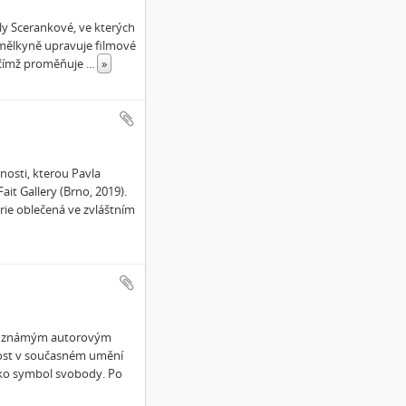
vly Scerankové, ve kterých
Umělkyně upravuje filmové
, čímž proměňuje
...
»
osti, kterou Pavla
t Gallery (Brno, 2019).
ie oblečená ve zvláštním
ým známým autorovým
čnost v současném umění
jako symbol svobody. Po