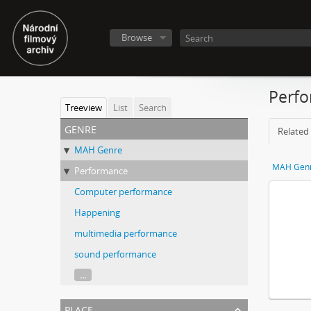
Browse
Perf
Treeview
List
Search
genre
Related 
MAH Genre
MAH Gen
Performance
Computer performance
Happening
multimedia performance
sound performance
...
place