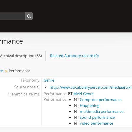
ormance
Archival description (38)
Related Authority record (0)
re
Performance
Taxonomy
Genre
Source note(s)
http://www.vocabularyserver.com/mediaart/
Performance
BT
MAH Genre
Hierarchical terms
Performance
NT
Computer performance
NT
Happening
NT
multimedia performance
NT
sound performance
NT
video performance