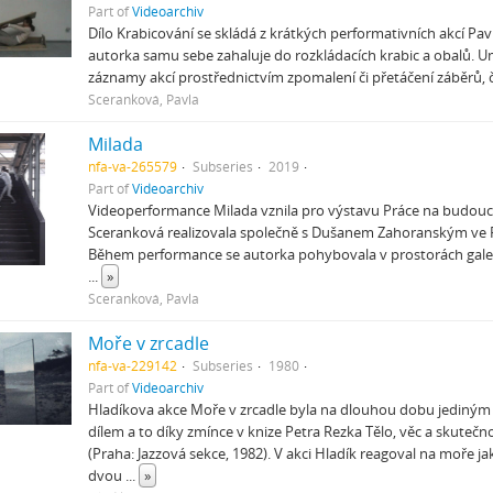
Part of
Videoarchiv
Dílo Krabicování se skládá z krátkých performativních akcí Pa
autorka samu sebe zahaluje do rozkládacích krabic a obalů. 
záznamy akcí prostřednictvím zpomalení či přetáčení záběrů
Sceranková, Pavla
Milada
nfa-va-265579
Subseries
2019
Part of
Videoarchiv
Videoperformance Milada vznila pro výstavu Práce na budoucn
Sceranková realizovala společně s Dušanem Zahoranským ve Fai
Během performance se autorka pohybovala v prostorách galer
...
»
Sceranková, Pavla
Moře v zrcadle
nfa-va-229142
Subseries
1980
Part of
Videoarchiv
Hladíkova akce Moře v zrcadle byla na dlouhou dobu jedin
dílem a to díky zmínce v knize Petra Rezka Tělo, věc a skute
(Praha: Jazzová sekce, 1982). V akci Hladík reagoval na moře 
dvou
...
»