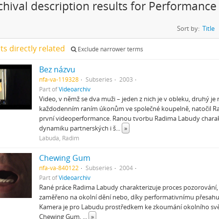
chival description results for Performance
Sort by:
Title
lts directly related
Exclude narrower terms
Bez názvu
nfa-va-119328
Subseries
2003
Part of
Videoarchiv
Video, v němž se dva muži – jeden z nich je v obleku, druhý je 
každodenním raním úkonům ve společné koupelně, natočil R
první videoperformance. Ranou tvorbu Radima Labudy charak
dynamiku partnerských i š
...
»
Labuda, Radim
Chewing Gum
nfa-va-840122
Subseries
2004
Part of
Videoarchiv
Rané práce Radima Labudy charakterizuje proces pozorování,
zaměřeno na okolní dění nebo, díky performativnímu přesahu
Kamera je pro Labudu prostředkem ke zkoumání okolního světa 
Chewing Gum,
...
»