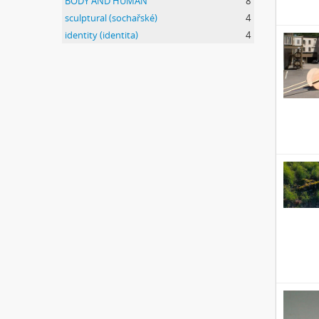
BODY AND HUMAN
8
sculptural (sochařské)
4
identity (identita)
4