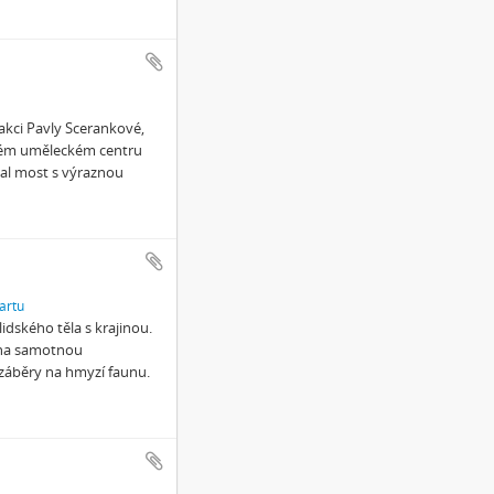
 akci Pavly Scerankové,
kém uměleckém centru
al most s výraznou
artu
dského těla s krajinou.
y na samotnou
 záběry na hmyzí faunu.