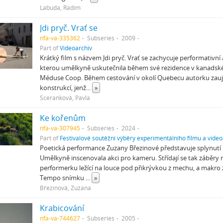
Labuda, Radim
Jdi pryč. Vrať se
nfa-va-335362
Subseries
2009
Part of
Videoarchiv
Krátký film s názvem Jdi pryč. Vrať se zachycuje performativní
kterou umělkyně uskutečnila během své rezidence v kanads
Méduse Coop. Během cestování v okolí Quebecu autorku zauj
konstrukcí, jenž
...
»
Sceranková, Pavla
Ke kořenům
nfa-va-307945
Subseries
2024
Part of
Festivalové soutěžní výběry experimentálního filmu a video
Poetická performance Zuzany Březinové představuje splynutí li
Umělkyně inscenovala akci pro kameru. Střídají se tak záběr
performerku ležící na louce pod přikrývkou z mechu, a makro
Tempo snímku
...
»
Březinová, Zuzana
Krabicování
nfa-va-744627
Subseries
2005