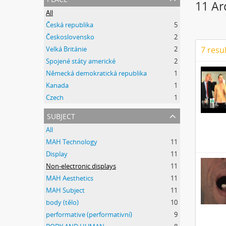
11 Ar
All
Česká republika
5
Československo
2
Velká Británie
2
7 resu
Spojené státy americké
2
Německá demokratická republika
1
Kanada
1
Czech
1
subject
All
MAH Technology
11
Display
11
Non-electronic displays
11
MAH Aesthetics
11
MAH Subject
11
body (tělo)
10
performative (performativní)
9