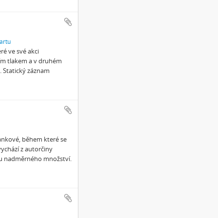
artu
é ve své akci
jším tlakem a v druhém
. Statický záznam
rankové, během které se
vychází z autorčiny
nu nadměrného množství.