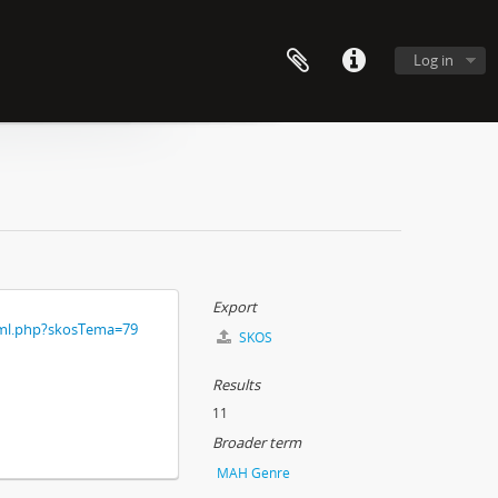
Log in
Export
xml.php?skosTema=79
SKOS
Results
11
Broader term
MAH Genre