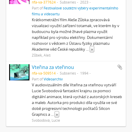
nfa-va-377624
Subseries
2023
Part of
Festivalové soutěžní výběry experimentálního
filmu a videoartu
Krátkometrážní film Aleše Zůbka zpracovává
vizualizaci využití zařízení totamak, ve kterém by v
budoucnu byla možné žhavé plazma využít
například pro výrobu elektřiny. Dokumentární
rozhovor s vědcem z Ústavu fyziky plazmatu
Akademie věd České republiky
...
»
Zůbek, Aleš
Vteřina za vteřinou
nfa-va-509514
Subseries
1994
Part of
Videoarchiv
V audiovizuálním díle Vteřina za vteřinou vytváří
Lucie Svobodová fantaskní krajinu za pomoci
digitální animace, která vychází z autorských kreseb
a maleb. Autorka pro produkci díla využila ve své
době progresivní technologii počítačů Silicon
Graphics a
...
»
Svobodová, Lucie