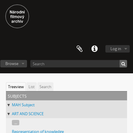
Log in
Browse
Treeview
List
Search
subjects
MAH Subject
ART AND SCIENCE
...
Representation of knowledge