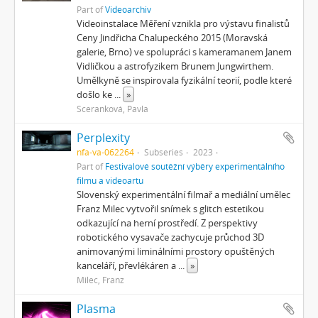
Part of
Videoarchiv
Videoinstalace Měření vznikla pro výstavu finalistů
Ceny Jindřicha Chalupeckého 2015 (Moravská
galerie, Brno) ve spolupráci s kameramanem Janem
Vidličkou a astrofyzikem Brunem Jungwirthem.
Umělkyně se inspirovala fyzikální teorií, podle které
došlo ke
...
»
Sceranková, Pavla
Perplexity
nfa-va-062264
Subseries
2023
Part of
Festivalové soutěžní výběry experimentálního
filmu a videoartu
Slovenský experimentální filmař a mediální umělec
Franz Milec vytvořil snímek s glitch estetikou
odkazující na herní prostředí. Z perspektivy
robotického vysavače zachycuje průchod 3D
animovanými liminálními prostory opuštěných
kanceláří, převlékáren a
...
»
Milec, Franz
Plasma