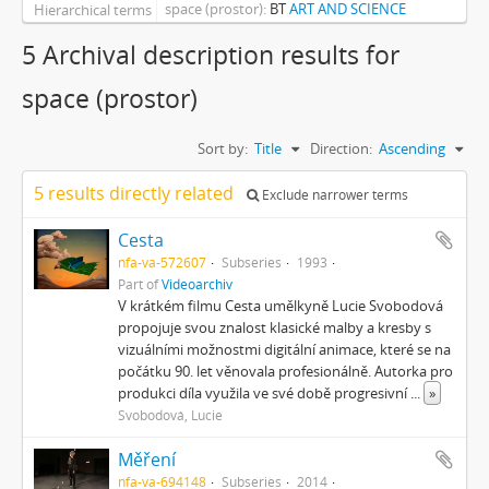
space (prostor)
BT
ART AND SCIENCE
Hierarchical terms
5 Archival description results for
space (prostor)
Sort by:
Title
Direction:
Ascending
5 results directly related
Exclude narrower terms
Cesta
nfa-va-572607
Subseries
1993
Part of
Videoarchiv
V krátkém filmu Cesta umělkyně Lucie Svobodová
propojuje svou znalost klasické malby a kresby s
vizuálními možnostmi digitální animace, které se na
počátku 90. let věnovala profesionálně. Autorka pro
produkci díla využila ve své době progresivní
...
»
Svobodová, Lucie
Měření
nfa-va-694148
Subseries
2014