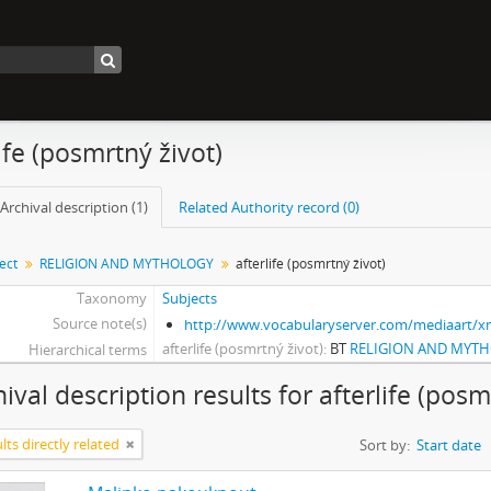
ife (posmrtný život)
Archival description (1)
Related Authority record (0)
ect
RELIGION AND MYTHOLOGY
afterlife (posmrtný život)
Taxonomy
Subjects
Source note(s)
http://www.vocabularyserver.com/mediaart/
afterlife (posmrtný život)
BT
RELIGION AND MYT
Hierarchical terms
ival description results for afterlife (posm
lts directly related
Sort by:
Start date