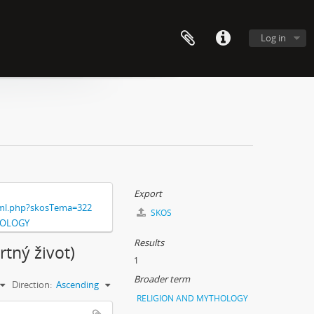
Log in
Export
xml.php?skosTema=322
SKOS
HOLOGY
Results
rtný život)
1
Broader term
Direction:
Ascending
RELIGION AND MYTHOLOGY