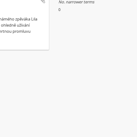
No. narrower terms
0
známého zpěváka Lila
i ohledně užívání
smrtnou promluvu