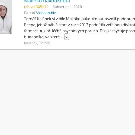
Malinko nakouknout
nfa-va-345112
Subseries
2020
Part of
Videoarchiv
Tomáš Kajánek si v díle Malinko nakouknout osvojil podobu 
Peepa, jehož náhlá smrt v roce 2017 podnítila veřejnou diskus
farmaceutik při léčbě psychických poruch. Dílo zachycuje po
hudebníka, ve které
...
»
Kajánek, Tomáš