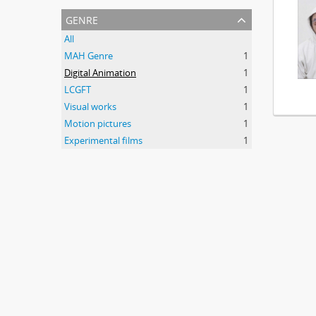
genre
All
MAH Genre
1
Digital Animation
1
LCGFT
1
Visual works
1
Motion pictures
1
Experimental films
1