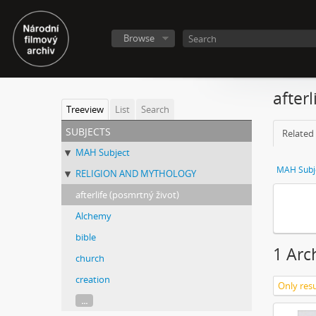
Browse
afterl
Treeview
List
Search
subjects
Related 
MAH Subject
MAH Subj
RELIGION AND MYTHOLOGY
afterlife (posmrtný život)
Alchemy
bible
1 Arch
church
creation
Only resu
...