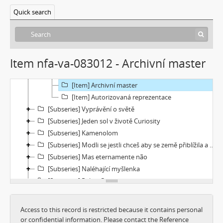
[Subseries] Củ cà rốt
Quick search
[Subseries] Chimérx
[Subseries] Under Construction
[Subseries] Duchovní cesta
[File] Dokumentace
Item nfa-va-083012 - Archivní master
[File] Náhledy
[File] Filmy
[Item] Archivní master
[Item] Autorizovaná reprezentace
[Subseries] Vyprávění o světě
[Subseries] Jeden sol v životě Curiosity
[Subseries] Kamenolom
[Subseries] Modli se jestli chceš aby se země přiblížila a nebe promluvilo s tebou
[Subseries] Mas eternamente não
[Subseries] Naléhající myšlenka
[Subseries] Pelvic Chain
[Subseries] Perplexity
[Subseries] Proud
Access to this record is restricted because it contains personal
[Subseries] Plasma
or confidential information. Please contact the Reference