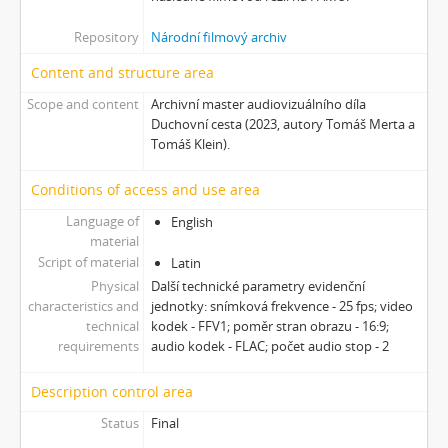
[Subseries] Ticho před bouří
Repository
Národní filmový archiv
[Subseries] tryin to sport something
[Subseries] proxy
Content and structure area
[Subseries] Škubej psa
Scope and content
Archivní master audiovizuálního díla
[Subseries] Snowblind
Duchovní cesta (2023, autory Tomáš Merta a
[Subseries] Shores of the Same Sea
Tomáš Klein).
[Subseries] Houby
[Subseries] Noro, přijde k tobě nečekaný host
Conditions of access and use area
[Subseries] Amnion
Language of
English
[Subseries] Už se držím
material
[Subseries] Lamecore_Meduza_VS_Mořskáokurka
Script of material
Latin
[Subseries] And You Know What Comes Next...
Physical
Další technické parametry evidenční
characteristics and
jednotky: snímková frekvence - 25 fps; video
[Subseries] SOFT DETECTIVE LOVE STORY
technical
kodek - FFV1; poměr stran obrazu - 16:9;
[Subseries] Intercore
requirements
audio kodek - FLAC; počet audio stop - 2
[Subseries] Soft, Soft, Soft, Hard as Fuck
Description control area
Status
Final