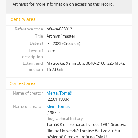
[Subseries] Promiň
Archivist for more information on accessing this record.
[Subseries] Ruda, minerál, prach, kov
[Subseries] Prolog
Identity area
[Subseries] Sněm věcí
Reference code
nfa-va-083012
[Subseries] Konkomitantní růstový jev
Title
Archivní master
[Subseries] I’m Doing Great (I’m Doing Great)
Date(s)
2023 (Creation)
[Subseries] Hun Tun
Level of
Item
[Subseries] Acedia
description
[Subseries] Pyramida
Extent and
Matroska, 9 min 38 s, 3840x2160, 226 Mb/s,
medium
15,23 GiB
[Subseries] Ecopoiesis
[Subseries] Zero Gravity Grave
Context area
[Subseries] Jak natáčet v Africe
[Subseries] A Memoir in Dance
Name of creator
Merta, Tomáš
(22.01.1988-)
[Subseries] Nadějní návštěvníci a truchlící průvodci: Zápisky z cestovního deníku temného turisty
Name of creator
Klein, Tomáš
[Subseries] Polní lékař aneb Pravidla styku s místními e-dívkami
(1987–)
[Subseries] Ruvja a Morena
Biographical history
[Subseries] Krajina opuštění I.: Dívka s bičem
Tomáš Klein se narodil v roce 1987. Studoval
[Subseries] Říká se, že nejdelší sen trvá 45 minut
film na Univerzitě Tomáše Bati ve Zlíně a
[Subseries] Ke kořenům
následně filmovou režii na FAMU.