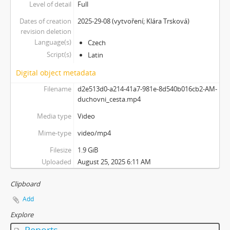
Level of detail
Full
Dates of creation
2025-29-08 (vytvoření; Klára Trsková)
revision deletion
Language(s)
Czech
Script(s)
Latin
Digital object metadata
Filename
d2e513d0-a214-41a7-981e-8d540b016cb2-AM-
duchovni_cesta.mp4
Media type
Video
Mime-type
video/mp4
Filesize
1.9 GiB
Uploaded
August 25, 2025 6:11 AM
Clipboard
Add
Explore