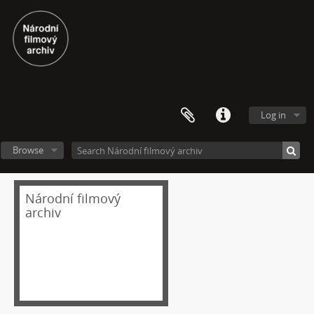
Log in
[Fonds] Festivalové soutěžní výběry experimentálního filmu a videoartu
Browse
[Subseries] Repetice
[Subseries] Beyond Anachronism: Eons of the Binary (Film)
Národní filmový
[Subseries] Spánková paralýza
archiv
[Subseries] Napětí
[Subseries] The Commodity Catalogue
[Subseries] Vrána a vejce
[Subseries] Was ist Kunst?
[Subseries] Dělohy a mozky (Hm..fantasy)
[Subseries] Zákon času