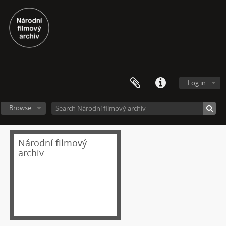
[Subseries] Jeden sol v životě Curiosity
[Subseries] Kamenolom
[Subseries] Modli se jestli chceš aby se země přiblížila a nebe promluvilo s tebou
[Subseries] Mas eternamente não
[Subseries] Naléhající myšlenka
[Subseries] Pelvic Chain
[Subseries] Perplexity
Log in
[Subseries] Proud
[Subseries] Plasma
Browse
[Subseries] Promiň
[Subseries] Ruda, minerál, prach, kov
Národní filmový
[Subseries] Prolog
archiv
[Subseries] Sněm věcí
[Subseries] Konkomitantní růstový jev
[Subseries] I’m Doing Great (I’m Doing Great)
[Subseries] Hun Tun
[Subseries] Acedia
[Subseries] Pyramida