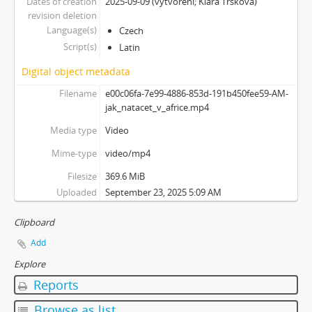
Dates of creation
2025-09-09 (vytvoření; Klára Trsková)
revision deletion
Language(s)
Czech
Script(s)
Latin
Digital object metadata
Filename
e00c06fa-7e99-4886-853d-191b450fee59-AM-
jak_natacet_v_africe.mp4
Media type
Video
Mime-type
video/mp4
Filesize
369.6 MiB
Uploaded
September 23, 2025 5:09 AM
Clipboard
Add
Explore
Reports
Browse as list