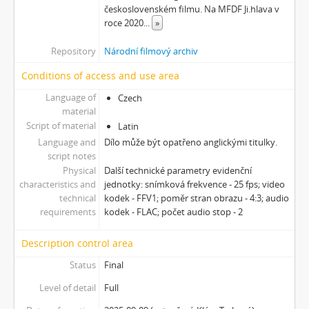
československém filmu. Na MFDF Ji.hlava v
roce 2020
...
»
Repository
Národní filmový archiv
Conditions of access and use area
Language of
Czech
material
Script of material
Latin
Language and
Dílo může být opatřeno anglickými titulky.
script notes
Physical
Další technické parametry evidenční
characteristics and
jednotky: snímková frekvence - 25 fps; video
technical
kodek - FFV1; poměr stran obrazu - 4:3; audio
requirements
kodek - FLAC; počet audio stop - 2
Description control area
Status
Final
Level of detail
Full