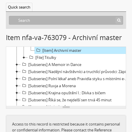
[Subseries] Ecopoiesis
Quick search
[Subseries] Zero Gravity Grave
[Subseries] Jak natáčet v Africe
[File] Dokumentace
[File] Náhledy
Item nfa-va-763079 - Archivní master
[File] Filmy
[Item] Autorizovaná reprezentace
[Item] Archivní master
[File] Titulky
[Subseries] A Memoir in Dance
[Subseries] Nadějní návštěvníci a truchlící průvodci: Zápisky z cestovního deníku temného turisty
[Subseries] Polní lékař aneb Pravidla styku s místními e-dívkami
[Subseries] Ruvja a Morena
[Subseries] Krajina opuštění I.: Dívka s bičem
[Subseries] Říká se, že nejdelší sen trvá 45 minut
[Subseries] Ke kořenům
[Subseries] Ticho před bouří
[Subseries] tryin to sport something
Access to this record is restricted because it contains personal
[Subseries] proxy
or confidential information. Please contact the Reference