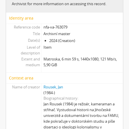
[Subseries] Škubej psa
Archivist for more information on accessing this record.
[Subseries] Snowblind
[Subseries] Shores of the Same Sea
Identity area
[Subseries] Houby
Reference code
nfa-va-763079
[Subseries] Noro, přijde k tobě nečekaný host
Title
Archivní master
[Subseries] Amnion
Date(s)
2024 (Creation)
[Subseries] Už se držím
Level of
Item
[Subseries] Lamecore_Meduza_VS_Mořskáokurka
description
[Subseries] And You Know What Comes Next...
Extent and
Matroska, 6 min 59 s, 1440x1080, 121 Mb/s,
medium
5,90 GiB
[Subseries] SOFT DETECTIVE LOVE STORY
[Subseries] Intercore
Context area
[Subseries] Soft, Soft, Soft, Hard as Fuck
Name of creator
Rousek, Jan
(1984-)
Biographical history
Jan Rousek (1984) je režisér, kameraman a
střihač. Vystudoval historii na Jihočeské
univerzitě a dokumentární tvorbu na FAMU,
kde pokračuje v doktorském studiu a píše
disertaci o ideologii kolonialismu v