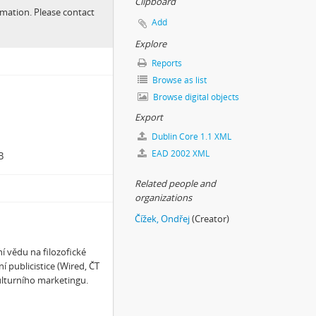
Clipboard
ormation. Please contact
Add
Explore
Reports
Browse as list
Browse digital objects
Export
Dublin Core 1.1 XML
EAD 2002 XML
B
Related people and
organizations
Čížek, Ondřej
(Creator)
í vědu na filozofické
í publicistice (Wired, ČT
kulturního marketingu.