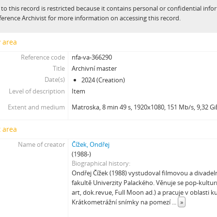
 to this record is restricted because it contains personal or confidential inf
[Subseries] proxy
ference Archivist for more information on accessing this record.
[Subseries] Škubej psa
[Subseries] Snowblind
y area
[Subseries] Shores of the Same Sea
Reference code
nfa-va-366290
[Subseries] Houby
Title
Archivní master
[Subseries] Noro, přijde k tobě nečekaný host
Date(s)
2024 (Creation)
[Subseries] Amnion
Level of description
Item
[Subseries] Už se držím
[Subseries] Lamecore_Meduza_VS_Mořskáokurka
Extent and medium
Matroska, 8 min 49 s, 1920x1080, 151 Mb/s, 9,32 Gi
[Subseries] And You Know What Comes Next...
[Subseries] SOFT DETECTIVE LOVE STORY
 area
[Subseries] Intercore
Name of creator
Čížek, Ondřej
[Subseries] Soft, Soft, Soft, Hard as Fuck
(1988-)
Biographical history
Ondřej Čížek (1988) vystudoval filmovou a divadeln
fakultě Univerzity Palackého. Věnuje se pop-kulturn
art, dok.revue, Full Moon ad.) a pracuje v oblasti 
Krátkometrážní snímky na pomezí
...
»