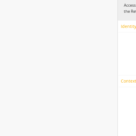
Access
the Re
Identit
Context