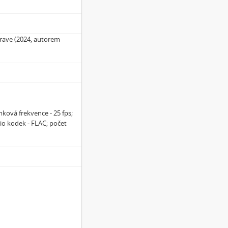
grave (2024, autorem
ková frekvence - 25 fps;
io kodek - FLAC; počet