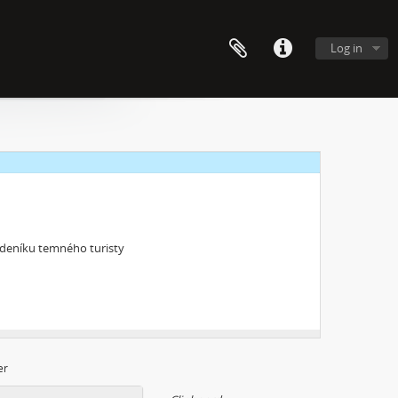
Log in
o deníku temného turisty
er