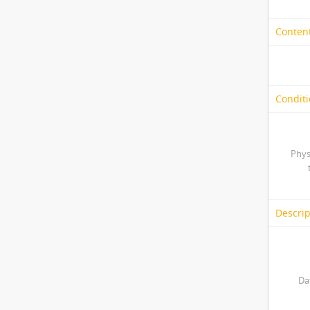
Content
Conditi
Phys
Descrip
Da