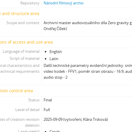
Repository
Národní filmový archiv
 and structure area
Scope and content
Archivní master audiovizuálního díla Zero gravity 
Ondřej Čížek).
ons of access and use area
Language of material
English
Script of material
Latin
ical characteristics and
Další technické parametry evidenční jednotky: sním
technical requirements
video kodek - FFV1; poměr stran obrazu - 16:9; aud
audio stop - 2
tion control area
Status
Final
Level of detail
Full
tes of creation revision
2025-09-09 (vytvoření; Klára Trsková)
deletion
Language(s)
Czech