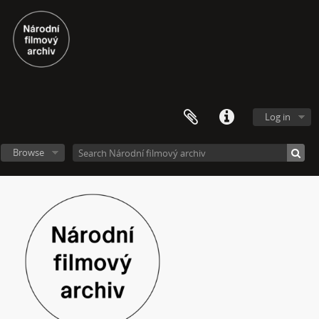
[Subseries] Vystěhování. Nastěhování
[Subseries] It's Buildable
[Subseries] Cesta do školy
[Subseries] Přestávka
[Subseries] Zrzavý film
[Subseries] Sběratel – Detail
[Subseries] Sběratel
Log in
[Subseries] Studna
[Subseries] Polednice
Browse
[Subseries] 13. revír
[Subseries] Po stopách krve
[Subseries] Spejbl a Hurvínek
[Subseries] Větev – Prorážení televize větví
[Subseries] 16 Sketches of Dialogue
[Subseries] Air
[Subseries] Air – Znělka
[Subseries] Interno
[Subseries] Le Cuoche
[Subseries] Hlavolam