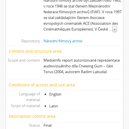
Národní filmový archiv byl založen roku 1943,
[Subseries] Karamel je cukr, co už se neuzdraví
v roce 1946 se stal členem Mezinárodní
[Subseries] Konec jedince
federace filmových archivů (FIAF). V roce 1997
[Subseries] Míchačka
se stal zakládajícím členem Asociace
[Subseries] Kapusta
evropských cinematék ACE (Association des
[Subseries] Turista
Cinémathèques Européenes). V České
...
»
[Subseries] Dům daleko
Repository
Národní filmový archiv
[Subseries] Bosákové hody
[Subseries] Suchá u Nejdku
Content and structure area
[Subseries] Wilsonova svatba
Scope and content
MediaInfo report autorizované reprezentace
[Subseries] Džbány Franze Maxery v hospodě U Lojzy
audiovizuálního díla Chewing Gum – část
[Subseries] Zkušebna v Argentinské
Torus (2004, autorem Radim Labuda)
[Subseries] Hanibalova svatba
[Subseries] Klukovice, Bondy
Conditions of access and use area
[Subseries] Samizdat
Language of
English
[Subseries] Psychodrama
material
[Subseries] Mumlava
Script of material
Latin
[Subseries] Zívrovy Prachovské skály
Description control area
[Subseries] Cesta
[Subseries] Braunův betlém
Status
Final