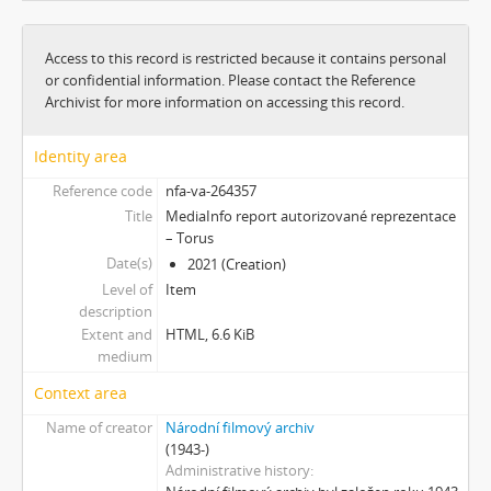
[Subseries] Bez názvu
[Subseries] Viděno vzduchem
Access to this record is restricted because it contains personal
[Subseries] Krása
or confidential information. Please contact the Reference
[Subseries] 6 snů z hrnečku
Archivist for more information on accessing this record.
[Subseries] Pohybovadlo
[Subseries] Náš očistec
Identity area
[Subseries] Burger und Ther
Reference code
nfa-va-264357
[Subseries] MHD – Bus
Title
MediaInfo report autorizované reprezentace
[Subseries] Cesta
– Torus
[Subseries] Der kleine Blonde und sein roter Koffer
Date(s)
2021 (Creation)
[Subseries] Miss Krimi
Level of
Item
[Subseries] Vteřina za vteřinou
description
Extent and
HTML, 6.6 KiB
[Subseries] Obrázky
medium
[Subseries] 360°
[Subseries] Grátis punč
Context area
[Subseries] Jízda
Name of creator
Národní filmový archiv
[Subseries] Naše okrasné zahrádky – Unsere Gärten
(1943-)
[Subseries] Našla v lese
Administrative history