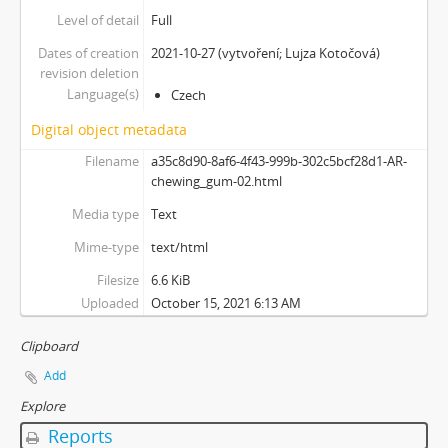
[Subseries] Javorovým dolem
Level of detail
Full
[Subseries] Milada
Dates of creation
2021-10-27 (vytvoření; Lujza Kotočová)
[Subseries] Hřiště
revision deletion
[Subseries] Image Maker
Language(s)
Czech
[Subseries] Možná
Digital object metadata
[Subseries] 28 stotín Synagógy
[Subseries] Z lásky
Filename
a35c8d90-8af6-4f43-999b-302c5bcf28d1-AR-
[Subseries] Parkovací smyčka
chewing_gum-02.html
[Subseries] Otevřeno zavřeno otevřeno zavřeno...
Media type
Text
[Subseries] Klatov
Mime-type
text/html
[Subseries] Jizvy, jiskry, jistoty
[Subseries] Země, světlo, vzduch
Filesize
6.6 KiB
[Subseries] Painting
Uploaded
October 15, 2021 6:13 AM
[Subseries] Malování do vzduchu
Clipboard
[Subseries] Slovo
[Subseries] Virtuální opona
Add
[Subseries] Grafika podzimu
Explore
[Subseries] Yes No Yes
Reports
[Subseries] Zrcadlo času