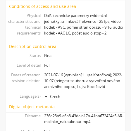
[Subseries] Bosákové hody
Conditions of access and use area
[Subseries] Suchá u Nejdku
Physical
Další technické parametry evidenční
[Subseries] Wilsonova svatba
characteristics and
jednotky: snímková frekvence - 25 fps; video
[Subseries] Džbány Franze Maxery v hospodě U Lojzy
technical
kodek - AVC; poměr stran obrazu - 9:16; audio
requirements
kodek - AAC LC; počet audio stop - 2
[Subseries] Zkušebna v Argentinské
[Subseries] Hanibalova svatba
Description control area
[Subseries] Klukovice, Bondy
[Subseries] Samizdat
Status
Final
[Subseries] Psychodrama
Level of detail
Full
[Subseries] Mumlava
Dates of creation
2021-07-16 (vytvoření; Lujza Kotočová); 2022-
[Subseries] Zívrovy Prachovské skály
revision deletion
10-07 (reingest souboru a vytvoření nového
[Subseries] Cesta
archivního popisu; Lujza Kotočová)
[Subseries] Braunův betlém
Language(s)
Czech
[Subseries] Javorovým dolem
[Subseries] Milada
Digital object metadata
[Subseries] Hřiště
Filename
236d23b9-e6b8-43dc-b17b-41bb672424a5-AR-
[Subseries] Image Maker
malinko_nakouknout.mp4
[Subseries] Možná