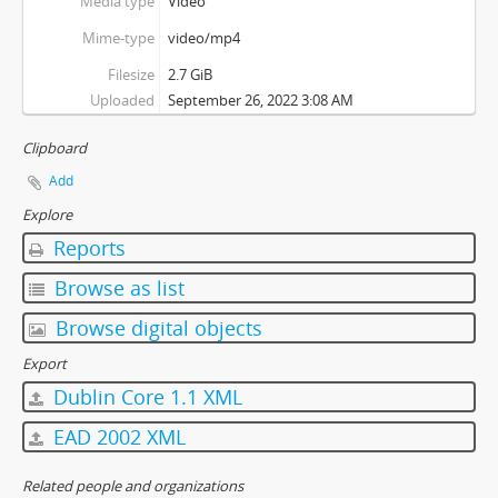
Media type
Video
[Subseries] 28 stotín Synagógy
[Subseries] Z lásky
Mime-type
video/mp4
[Subseries] Parkovací smyčka
Filesize
2.7 GiB
[Subseries] Otevřeno zavřeno otevřeno zavřeno...
Uploaded
September 26, 2022 3:08 AM
[Subseries] Klatov
[Subseries] Jizvy, jiskry, jistoty
Clipboard
[Subseries] Země, světlo, vzduch
Add
[Subseries] Painting
Explore
[Subseries] Malování do vzduchu
[Subseries] Slovo
Reports
[Subseries] Virtuální opona
Browse as list
[Subseries] Grafika podzimu
[Subseries] Yes No Yes
Browse digital objects
[Subseries] Zrcadlo času
Export
[Subseries] Píseň hlemýžďů jdoucích na pohřeb
Dublin Core 1.1 XML
[Subseries] Abstraktní animace ze 60. let
[Subseries] Barvy
EAD 2002 XML
[Subseries] Flare up
[Subseries] Pinup
Related people and organizations