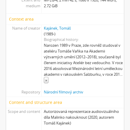
[Subseries] Náš očistec
medium
2.72 GiB
[Subseries] Burger und Ther
[Subseries] MHD – Bus
Context area
[Subseries] Cesta
Name of creator
Kajánek, Tomáš
[Subseries] Der kleine Blonde und sein roter Koffer
(1989-)
[Subseries] Miss Krimi
Biographical history
[Subseries] Vteřina za vteřinou
Narozen 1989 v Praze, zde rovněž studoval v
ateliéru Tomáše Vaňka na Akademii
[Subseries] Obrázky
výtvarných umění (2012–2018), současně byl
[Subseries] 360°
členem iniciativy Ateliér bez vedoucího. V roce
[Subseries] Grátis punč
2016 absolvoval Mezinárodní letní uměleckou
[Subseries] Jízda
akademii v rakouském Salzburku, v roce 201
...
[Subseries] Naše okrasné zahrádky – Unsere Gärten
»
[Subseries] Našla v lese
Repository
Národní filmový archiv
[Subseries] Karamel je cukr, co už se neuzdraví
[Subseries] Konec jedince
Content and structure area
[Subseries] Míchačka
Scope and content
Autorizovaná reprezentace audiovizuálního
[Subseries] Kapusta
díla Malinko nakouknout (2020, autorem
[Subseries] Turista
Tomáš Kajánek)
[Subseries] Dům daleko