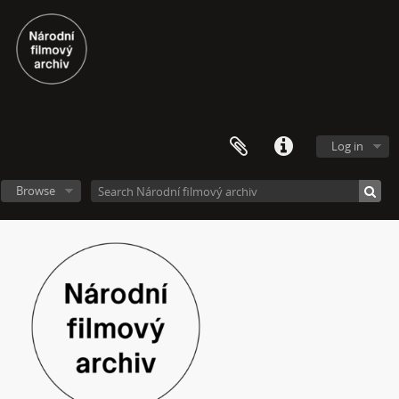
[Subseries] ARCO – Aneb český videoart proniká do světa
[Subseries] Věž – Věž I., Věž II.
[Subseries] Talk & Twerk
[Subseries] Tanec na ruinách muzea
[Subseries] Music F Club
[Subseries] Pocta Fafejtovi 02
[Subseries] Skála u Humpolce
Log in
[Subseries] Underground
[Subseries] Rokle
Browse
[Subseries] O ničem jiném
[Subseries] Motýl v tunelu
[Subseries] Setkání
[Subseries] Moře v zrcadle
[Subseries] Květomluva
[Subseries] Prohnutá dlažba
[Subseries] Už nikdy tenhle balvan
[Subseries] Hranice – otázka bez odpovědi
[Subseries] Můj osobní „nekonečný“ vektor
[Subseries] Metrofilm