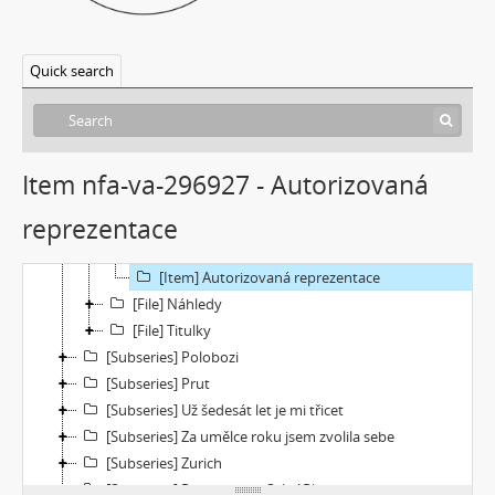
[Subseries] Neznámý zůstal neznámý
[Subseries] Zmenšil jsem průměr Země
[Subseries] Rituální vražda pitomého úsměvu
Quick search
[Subseries] Jako z filmu
[Subseries] En plein air 2
[Subseries] Echo–Vocis Imago
[Subseries] Malinko nakouknout
Item nfa-va-296927 - Autorizovaná
[File] Dokumentace
reprezentace
[File] Filmy
[Item] Archivní master
[Item] Autorizovaná reprezentace
[File] Náhledy
[File] Titulky
[Subseries] Polobozi
[Subseries] Prut
[Subseries] Už šedesát let je mi třicet
[Subseries] Za umělce roku jsem zvolila sebe
[Subseries] Zurich
[Subseries] Rozhovor se Sylvií Plath