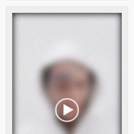
[Subseries] Jdi pryč. Vrať se
[Subseries] Krabicování
Video
[Subseries] Měření
Player
[Subseries] Sáčkování
[Subseries] Úkryt
[Subseries] Up!
[Subseries] Up! #2
[Subseries] Vystěhování. Nastěhování
[Subseries] It's Buildable
[Subseries] Cesta do školy
[Subseries] Přestávka
[Subseries] Zrzavý film
[Subseries] Sběratel – Detail
[Subseries] Sběratel
[Subseries] Studna
[Subseries] Polednice
[Subseries] 13. revír
[Subseries] Po stopách krve