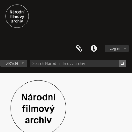
[Subseries] 16 Sketches of Dialogue
[Subseries] Air
[Subseries] Air – Znělka
[Subseries] Interno
[Subseries] Le Cuoche
[Subseries] Hlavolam
[Subseries] Kytka
Log in
[Subseries] Erosynta I
[Subseries] Monoskop no. 3 – Monkeyking legend
Browse
[Subseries] Pohádka pro šílence
[Subseries] Chewing Gum
[Subseries] Tihle – Sociální situace: pět svázaných mužů
[File] Dokumentace
[File] Instalace
[Item] Archivní master instalační verze – kanál 01
[Item] Archivní master instalační verze – kanál 02
[Item] Archivní master instalační verze – kanál 03
[Item] Archivní master instalační verze – kanál 04
[Item] Archivní master instalační verze – kanál 05