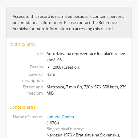
[Subseries] Viděno vzduchem
[Subseries] Krása
Access to this record is restricted because it contains personal
[Subseries] 6 snů z hrnečku
or confidential information. Please contact the Reference
[Subseries] Pohybovadlo
Archivist for more information on accessing this record.
[Subseries] Náš očistec
[Subseries] Burger und Ther
Identity area
[Subseries] MHD – Bus
Title
Autorizovaná reprezentace instalační verze –
[Subseries] Cesta
kanál 05
[Subseries] Der kleine Blonde und sein roter Koffer
Date(s)
2008 (Creation)
[Subseries] Miss Krimi
Level of
Item
[Subseries] Vteřina za vteřinou
description
Extent and
Matroska, 7 min 0 s, 720 x 576, 558 kb/s, 279
[Subseries] Obrázky
medium
MiB
[Subseries] 360°
[Subseries] Grátis punč
Context area
[Subseries] Jízda
Name of creator
[Subseries] Naše okrasné zahrádky – Unsere Gärten
Labuda, Radim
(1976-)
[Subseries] Našla v lese
Biographical history
[Subseries] Karamel je cukr, co už se neuzdraví
Narozen 1976 v Bratislavě na Slovensku,