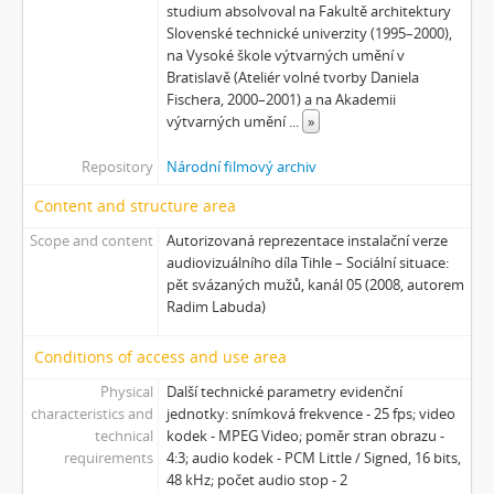
[Subseries] Konec jedince
studium absolvoval na Fakultě architektury
[Subseries] Míchačka
Slovenské technické univerzity (1995–2000),
na Vysoké škole výtvarných umění v
[Subseries] Kapusta
Bratislavě (Ateliér volné tvorby Daniela
[Subseries] Turista
Fischera, 2000–2001) a na Akademii
[Subseries] Dům daleko
výtvarných umění
...
»
[Subseries] Bosákové hody
[Subseries] Suchá u Nejdku
Repository
Národní filmový archiv
[Subseries] Wilsonova svatba
Content and structure area
[Subseries] Džbány Franze Maxery v hospodě U Lojzy
Scope and content
Autorizovaná reprezentace instalační verze
[Subseries] Zkušebna v Argentinské
audiovizuálního díla Tihle – Sociální situace:
[Subseries] Hanibalova svatba
pět svázaných mužů, kanál 05 (2008, autorem
[Subseries] Klukovice, Bondy
Radim Labuda)
[Subseries] Samizdat
[Subseries] Psychodrama
Conditions of access and use area
[Subseries] Mumlava
Physical
Další technické parametry evidenční
[Subseries] Zívrovy Prachovské skály
characteristics and
jednotky: snímková frekvence - 25 fps; video
[Subseries] Cesta
technical
kodek - MPEG Video; poměr stran obrazu -
[Subseries] Braunův betlém
requirements
4:3; audio kodek - PCM Little / Signed, 16 bits,
[Subseries] Javorovým dolem
48 kHz; počet audio stop - 2