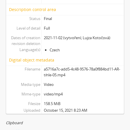
[Subseries] Milada
Description control area
[Subseries] Hřiště
[Subseries] Image Maker
Status
Final
[Subseries] Možná
Level of detail
Full
[Subseries] 28 stotín Synagógy
Dates of creation
2021-11-02 (vytvoření; Lujza Kotočová)
[Subseries] Z lásky
revision deletion
[Subseries] Parkovací smyčka
Language(s)
Czech
[Subseries] Otevřeno zavřeno otevřeno zavřeno...
[Subseries] Klatov
Digital object metadata
[Subseries] Jizvy, jiskry, jistoty
Filename
a5716a7c-add5-4c48-9576-78a0f884bd11-AR-
[Subseries] Země, světlo, vzduch
tihle-05.mp4
[Subseries] Painting
Media type
Video
[Subseries] Malování do vzduchu
[Subseries] Slovo
Mime-type
video/mp4
[Subseries] Virtuální opona
Filesize
158.5 MiB
[Subseries] Grafika podzimu
Uploaded
October 15, 2021 8:23 AM
[Subseries] Yes No Yes
[Subseries] Zrcadlo času
Clipboard
[Subseries] Píseň hlemýžďů jdoucích na pohřeb