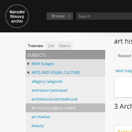
Browse
art h
Treeview
List
Search
subjects
Related 
MAH Subject
MAH Subj
ARTS AND VISUAL CULTURE
allegory (alegorie)
animation (animace)
architecture (architektura)
3 Arc
art history (dějiny umění)
art market
beauty
3 resu