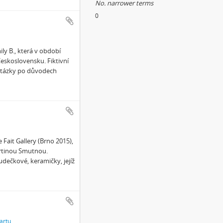
No. narrower terms
0
ly B., která v období
Československu. Fiktivní
 otázky po důvodech
Fait Gallery (Brno 2015),
artinou Smutnou.
dečkové, keramičky, jejíž
artu