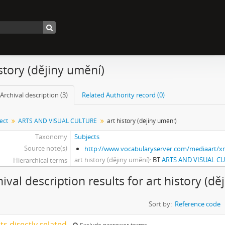
istory (dějiny umění)
Archival description (3)
Related Authority record (0)
ect
ARTS AND VISUAL CULTURE
art history (dějiny umění)
Taxonomy
Subjects
Source note(s)
http://www.vocabularyserver.com/mediaart/
art history (dějiny umění)
BT
ARTS AND VISUAL C
Hierarchical terms
hival description results for art history (d
Sort by:
Reference code
lts directly related