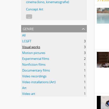
cinema (kino, kinematografie)
Concept Art
...
genre
All
LCGFT
3
Visual works
3
Motion pictures
3
Experimental films
2
Nonfiction films
1
Documentary films
1
Video recordings
1
Video installations (Art)
1
Art
1
Video art
1