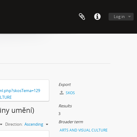
Log in
Export
xml.php?skosTema=129
SKOS
ULTURE
Results
ějiny umění)
3
Broader term
Direction:
Ascending
ARTS AND VISUAL CULTURE