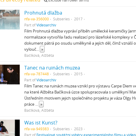
Exclude narrower terms
Prohnutá dlažba
nfa-va-356000
Subseries
2017
Part of
Videoarchiv
Film Prohnutá dlažba vypráví příběh umělecké keramičky Jarmi
normalizace vytvořila řadu realizací pro lázeňské komplexy v 
dokument pátrá po osudu umělkyně a jejích děl, čímž vznáší
vylouč
...
»
Bačíková, Alžběta
Tanec na ruinách muzea
nfa-va-787448
Subseries
2015
Part of
Videoarchiv
Film Tanec na ruinách muzea vznikl pro výstavu Carpe Diem ve 
na které Alžběta Bačíková úzce spolupracovala s umělkyní M
Ústředním motivem jejich společného projektu je váza Olgy Hu
práce
...
»
Bačíková, Alžběta
Was ist Kunst?
nfa-va-949383
Subseries
2023
Part of
Festivalové soutěžní výběry experimentálního filmu a video