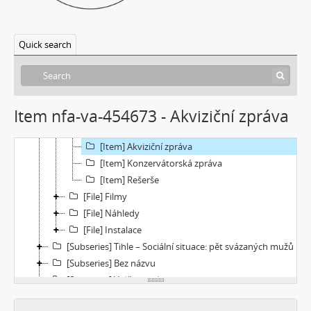
[Subseries] Chewing Gum
[File] Dokumentace
Quick search
[Item] MediaInfo report archivního masteru – Helix
[Item] MediaInfo report archivního masteru – Torus
[Item] MediaInfo report archivního masteru – Spiral
[Item] MediaInfo report autorizované reprezentace – Helix
Item nfa-va-454673 - Akviziční zpráva
[Item] MediaInfo report autorizované reprezentace – Torus
[Item] MediaInfo report autorizované reprezentace – Spiral
[Item] Akviziční zpráva
[Item] Konzervátorská zpráva
[Item] Rešerše
[File] Filmy
[File] Náhledy
[File] Instalace
[Subseries] Tihle – Sociální situace: pět svázaných mužů
[Subseries] Bez názvu
[Subseries] Viděno vzduchem
[Subseries] Krása