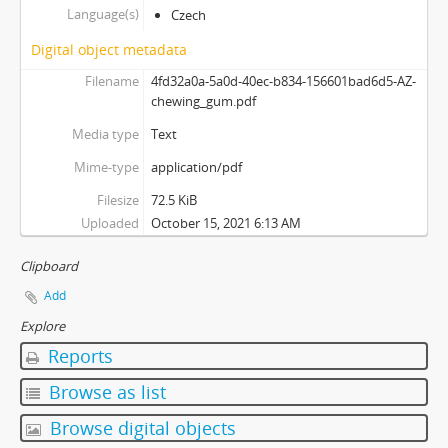
Language(s)
Czech
[Subseries] Možná
[Subseries] 28 stotín Synagógy
Digital object metadata
[Subseries] Z lásky
Filename
4fd32a0a-5a0d-40ec-b834-156601bad6d5-AZ-
[Subseries] Parkovací smyčka
chewing_gum.pdf
[Subseries] Otevřeno zavřeno otevřeno zavřeno...
Media type
Text
[Subseries] Klatov
[Subseries] Jizvy, jiskry, jistoty
Mime-type
application/pdf
[Subseries] Země, světlo, vzduch
Filesize
72.5 KiB
[Subseries] Painting
Uploaded
October 15, 2021 6:13 AM
[Subseries] Malování do vzduchu
[Subseries] Slovo
Clipboard
[Subseries] Virtuální opona
Add
[Subseries] Grafika podzimu
Explore
[Subseries] Yes No Yes
Reports
[Subseries] Zrcadlo času
[Subseries] Píseň hlemýžďů jdoucích na pohřeb
Browse as list
[Subseries] Abstraktní animace ze 60. let
Browse digital objects
[Subseries] Barvy