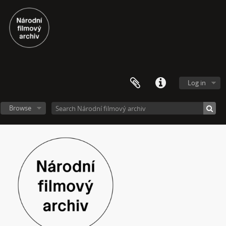
[Subseries] Zrzavý film
[Subseries] Sběratel – Detail
[Subseries] Sběratel
[Subseries] Studna
[Subseries] Polednice
[Subseries] 13. revír
[Subseries] Po stopách krve
Log in
[Subseries] Spejbl a Hurvínek
[Subseries] Větev – Prorážení televize větví
Browse
[Subseries] 16 Sketches of Dialogue
[Subseries] Air
[Subseries] Air – Znělka
[Subseries] Interno
[Subseries] Le Cuoche
[Subseries] Hlavolam
[Subseries] Kytka
[Subseries] Erosynta I
[Subseries] Monoskop no. 3 – Monkeyking legend
[Subseries] Pohádka pro šílence