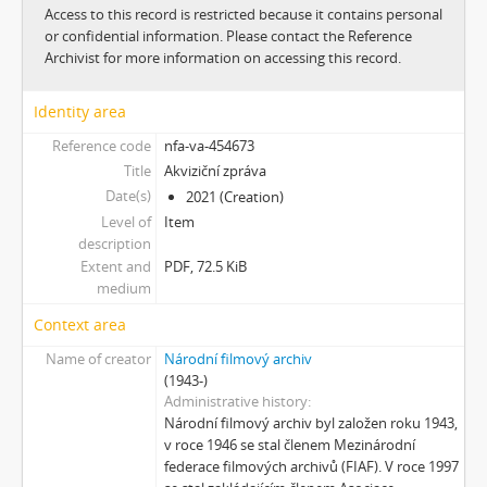
[Subseries] 6 snů z hrnečku
Access to this record is restricted because it contains personal
[Subseries] Pohybovadlo
or confidential information. Please contact the Reference
[Subseries] Náš očistec
Archivist for more information on accessing this record.
[Subseries] Burger und Ther
[Subseries] MHD – Bus
Identity area
[Subseries] Cesta
Reference code
nfa-va-454673
[Subseries] Der kleine Blonde und sein roter Koffer
Title
Akviziční zpráva
[Subseries] Miss Krimi
Date(s)
2021 (Creation)
[Subseries] Vteřina za vteřinou
Level of
Item
[Subseries] Obrázky
description
[Subseries] 360°
Extent and
PDF, 72.5 KiB
medium
[Subseries] Grátis punč
[Subseries] Jízda
Context area
[Subseries] Naše okrasné zahrádky – Unsere Gärten
Name of creator
Národní filmový archiv
[Subseries] Našla v lese
(1943-)
[Subseries] Karamel je cukr, co už se neuzdraví
Administrative history
[Subseries] Konec jedince
Národní filmový archiv byl založen roku 1943,
v roce 1946 se stal členem Mezinárodní
[Subseries] Míchačka
federace filmových archivů (FIAF). V roce 1997
[Subseries] Kapusta