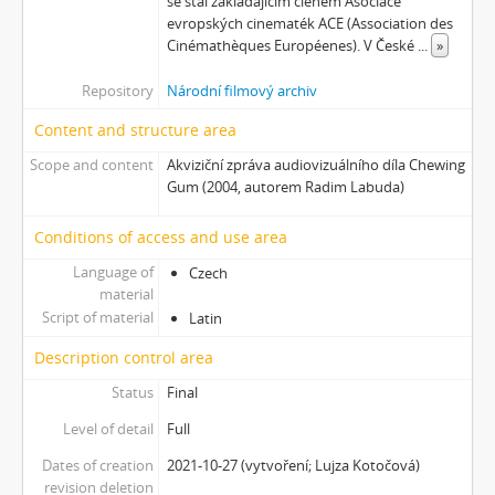
se stal zakládajícím členem Asociace
[Subseries] Turista
evropských cinematék ACE (Association des
[Subseries] Dům daleko
Cinémathèques Européenes). V České
...
»
[Subseries] Bosákové hody
Repository
Národní filmový archiv
[Subseries] Suchá u Nejdku
[Subseries] Wilsonova svatba
Content and structure area
[Subseries] Džbány Franze Maxery v hospodě U Lojzy
Scope and content
Akviziční zpráva audiovizuálního díla Chewing
[Subseries] Zkušebna v Argentinské
Gum (2004, autorem Radim Labuda)
[Subseries] Hanibalova svatba
[Subseries] Klukovice, Bondy
Conditions of access and use area
[Subseries] Samizdat
Language of
Czech
[Subseries] Psychodrama
material
[Subseries] Mumlava
Script of material
Latin
[Subseries] Zívrovy Prachovské skály
Description control area
[Subseries] Cesta
[Subseries] Braunův betlém
Status
Final
[Subseries] Javorovým dolem
Level of detail
Full
[Subseries] Milada
[Subseries] Hřiště
Dates of creation
2021-10-27 (vytvoření; Lujza Kotočová)
revision deletion
[Subseries] Image Maker