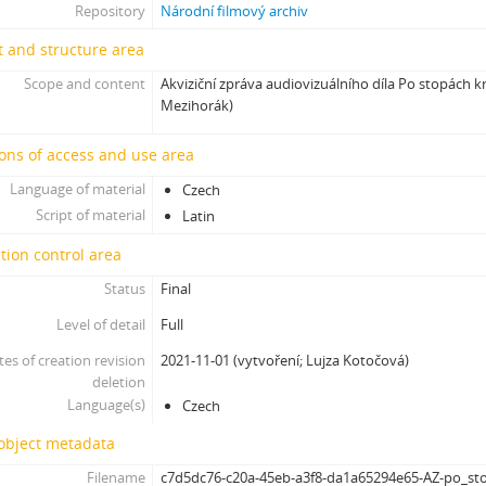
[Subseries] Vteřina za vteřinou
Repository
Národní filmový archiv
[Subseries] Obrázky
 and structure area
[Subseries] 360°
Scope and content
Akviziční zpráva audiovizuálního díla Po stopách 
[Subseries] Grátis punč
Mezihorák)
[Subseries] Jízda
[Subseries] Naše okrasné zahrádky – Unsere Gärten
ons of access and use area
[Subseries] Našla v lese
Language of material
[Subseries] Karamel je cukr, co už se neuzdraví
Czech
Script of material
[Subseries] Konec jedince
Latin
[Subseries] Míchačka
tion control area
[Subseries] Kapusta
Status
Final
[Subseries] Turista
[Subseries] Dům daleko
Level of detail
Full
[Subseries] Bosákové hody
tes of creation revision
2021-11-01 (vytvoření; Lujza Kotočová)
[Subseries] Suchá u Nejdku
deletion
[Subseries] Wilsonova svatba
Language(s)
Czech
[Subseries] Džbány Franze Maxery v hospodě U Lojzy
 object metadata
[Subseries] Zkušebna v Argentinské
[Subseries] Hanibalova svatba
Filename
c7d5dc76-c20a-45eb-a3f8-da1a65294e65-AZ-po_st