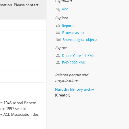
Clipboard
ormation. Please contact
Add
Explore
Reports
Browse as list
Browse digital objects
Export
Dublin Core 1.1 XML
EAD 2002 XML
Related people and
organizations
Národní filmový archiv
(Creator)
ce 1946 se stal členem
oce 1997 se stal
k ACE (Association des