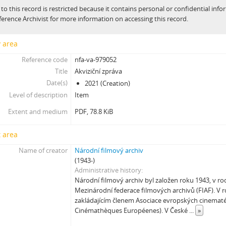
 to this record is restricted because it contains personal or confidential inf
[Subseries] Hlavolam
ference Archivist for more information on accessing this record.
[Subseries] Kytka
[Subseries] Erosynta I
y area
[Subseries] Monoskop no. 3 – Monkeyking legend
Reference code
nfa-va-979052
[Subseries] Pohádka pro šílence
Title
Akviziční zpráva
[Subseries] Chewing Gum
Date(s)
2021 (Creation)
[Subseries] Tihle – Sociální situace: pět svázaných mužů
Level of description
Item
[Subseries] Bez názvu
[Subseries] Viděno vzduchem
Extent and medium
PDF, 78.8 KiB
[Subseries] Krása
[Subseries] 6 snů z hrnečku
 area
[Subseries] Pohybovadlo
Name of creator
Národní filmový archiv
[Subseries] Náš očistec
(1943-)
[Subseries] Burger und Ther
Administrative history
Národní filmový archiv byl založen roku 1943, v ro
[Subseries] MHD – Bus
Mezinárodní federace filmových archivů (FIAF). V r
[Subseries] Cesta
zakládajícím členem Asociace evropských cinematé
[Subseries] Der kleine Blonde und sein roter Koffer
Cinémathèques Européenes). V České
...
»
[Subseries] Miss Krimi