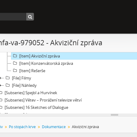
[Subseries] Studna
[Subseries] Polednice
[Subseries] 13. revír
[Subseries] Po stopách krve
[File] Dokumentace
nfa-va-979052 - Akviziční zpráva
[Item] MediaInfo report archivního masteru
[Item] MediaInfo report autorizované reprezentace
[Item] Akviziční zpráva
[Item] Konzervátorská zpráva
[Item] Rešerše
[File] Filmy
[File] Náhledy
[Subseries] Spejbl a Hurvínek
[Subseries] Větev – Prorážení televize větví
[Subseries] 16 Sketches of Dialogue
[Subseries] Air
[Subseries] Air – Znělka
iv
Po stopách krve
Dokumentace
Akviziční zpráva
[Subseries] Interno
[Subseries] Le Cuoche