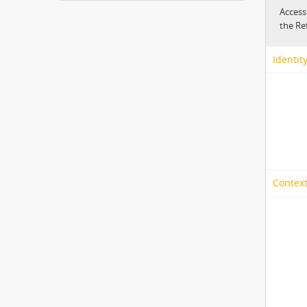
Access
the Re
Identit
Context