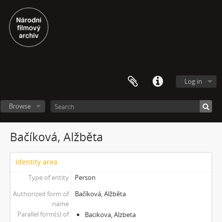
Log in
Browse
Bačíková, Alžběta
Identity area
Type of entity
Person
Authorized form of
Bačíková, Alžběta
name
Parallel form(s) of
Bacikova, Alzbeta