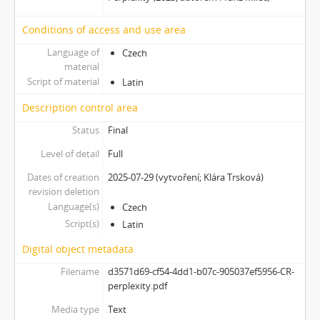
[Subseries] proxy
[Subseries] Škubej psa
Conditions of access and use area
[Subseries] Snowblind
Language of
Czech
[Subseries] Shores of the Same Sea
material
[Subseries] Houby
Script of material
Latin
[Subseries] Noro, přijde k tobě nečekaný host
Description control area
[Subseries] Amnion
[Subseries] Už se držím
Status
Final
[Subseries] Lamecore_Meduza_VS_Mořskáokurka
Level of detail
Full
[Subseries] And You Know What Comes Next...
Dates of creation
2025-07-29 (vytvoření; Klára Trsková)
[Subseries] SOFT DETECTIVE LOVE STORY
revision deletion
[Subseries] Intercore
Language(s)
Czech
[Subseries] Soft, Soft, Soft, Hard as Fuck
Script(s)
Latin
Digital object metadata
Filename
d3571d69-cf54-4dd1-b07c-905037ef5956-CR-
perplexity.pdf
Media type
Text