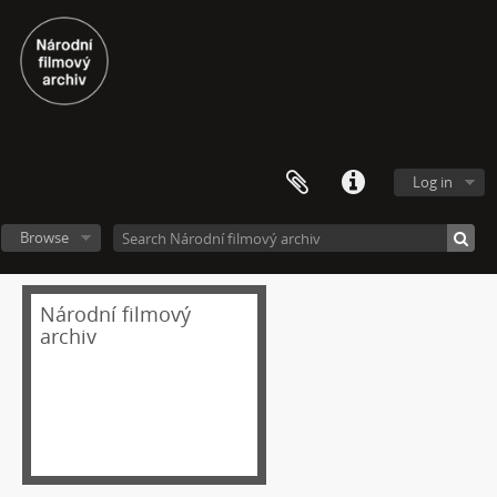
[Fonds] Festivalové soutěžní výběry experimentálního filmu a videoartu
[Subseries] Repetice
[Subseries] Beyond Anachronism: Eons of the Binary (Film)
[Subseries] Spánková paralýza
Log in
[Subseries] Napětí
[Subseries] The Commodity Catalogue
Browse
[Subseries] Vrána a vejce
[Subseries] Was ist Kunst?
[Subseries] Dělohy a mozky (Hm..fantasy)
Národní filmový
[Subseries] Zákon času
archiv
[Subseries] Củ cà rốt
[Subseries] Chimérx
[Subseries] Under Construction
[Subseries] Duchovní cesta
[Subseries] Vyprávění o světě
[Subseries] Jeden sol v životě Curiosity