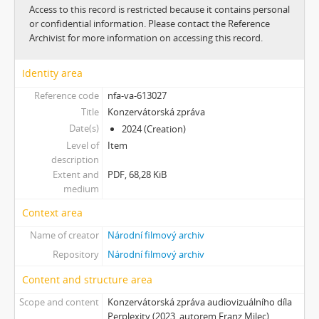
[Subseries] Prolog
Access to this record is restricted because it contains personal
[Subseries] Sněm věcí
or confidential information. Please contact the Reference
[Subseries] Konkomitantní růstový jev
Archivist for more information on accessing this record.
[Subseries] I’m Doing Great (I’m Doing Great)
[Subseries] Hun Tun
Identity area
[Subseries] Acedia
Reference code
nfa-va-613027
[Subseries] Pyramida
Title
Konzervátorská zpráva
[Subseries] Ecopoiesis
Date(s)
2024 (Creation)
[Subseries] Zero Gravity Grave
Level of
Item
[Subseries] Jak natáčet v Africe
description
[Subseries] A Memoir in Dance
Extent and
PDF, 68,28 KiB
medium
[Subseries] Nadějní návštěvníci a truchlící průvodci: Zápisky z cestovního deníku temného turisty
[Subseries] Polní lékař aneb Pravidla styku s místními e-dívkami
Context area
[Subseries] Ruvja a Morena
Name of creator
Národní filmový archiv
[Subseries] Krajina opuštění I.: Dívka s bičem
Repository
Národní filmový archiv
[Subseries] Říká se, že nejdelší sen trvá 45 minut
[Subseries] Ke kořenům
Content and structure area
[Subseries] Ticho před bouří
Scope and content
Konzervátorská zpráva audiovizuálního díla
[Subseries] tryin to sport something
Perplexity (2023, autorem Franz Milec)