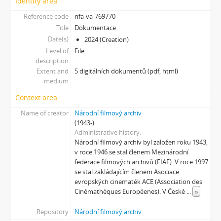
Identity area
[Subseries] The Commodity Catalogue
[Subseries] Vrána a vejce
Reference code
nfa-va-769770
[Subseries] Was ist Kunst?
Title
Dokumentace
[Subseries] Dělohy a mozky (Hm..fantasy)
Date(s)
2024 (Creation)
[Subseries] Zákon času
Level of
File
description
[Subseries] Củ cà rốt
Extent and
5 digitálních dokumentů (pdf, html)
[Subseries] Chimérx
medium
[Subseries] Under Construction
[Subseries] Duchovní cesta
Context area
[Subseries] Vyprávění o světě
Name of creator
Národní filmový archiv
[Subseries] Jeden sol v životě Curiosity
(1943-)
[Subseries] Kamenolom
Administrative history
Národní filmový archiv byl založen roku 1943,
[Subseries] Modli se jestli chceš aby se země přiblížila a nebe promluvilo s tebou
v roce 1946 se stal členem Mezinárodní
[Subseries] Mas eternamente não
federace filmových archivů (FIAF). V roce 1997
[Subseries] Naléhající myšlenka
se stal zakládajícím členem Asociace
[Subseries] Pelvic Chain
evropských cinematék ACE (Association des
[Subseries] Perplexity
Cinémathèques Européenes). V České
...
»
[Subseries] Proud
Repository
Národní filmový archiv
[Subseries] Plasma