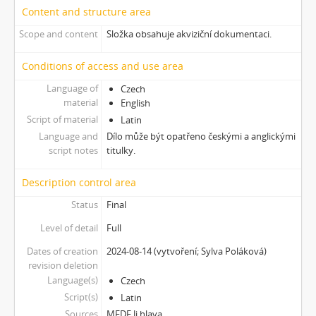
[Subseries] Promiň
Content and structure area
[Subseries] Ruda, minerál, prach, kov
Scope and content
Složka obsahuje akviziční dokumentaci.
[Subseries] Prolog
[Subseries] Sněm věcí
Conditions of access and use area
[Subseries] Konkomitantní růstový jev
Language of
Czech
[Subseries] I’m Doing Great (I’m Doing Great)
material
English
[Subseries] Hun Tun
Script of material
Latin
[Subseries] Acedia
Language and
Dílo může být opatřeno českými a anglickými
[Subseries] Pyramida
script notes
titulky.
[Subseries] Ecopoiesis
[Subseries] Zero Gravity Grave
Description control area
[Subseries] Jak natáčet v Africe
Status
Final
[Subseries] A Memoir in Dance
Level of detail
[Subseries] Nadějní návštěvníci a truchlící průvodci: Zápisky z cestovního deníku temného turisty
Full
[Subseries] Polní lékař aneb Pravidla styku s místními e-dívkami
Dates of creation
2024-08-14 (vytvoření; Sylva Poláková)
[Subseries] Ruvja a Morena
revision deletion
[Subseries] Krajina opuštění I.: Dívka s bičem
Language(s)
Czech
[Subseries] Říká se, že nejdelší sen trvá 45 minut
Script(s)
Latin
[Subseries] Ke kořenům
Sources
MFDF Ji.hlava