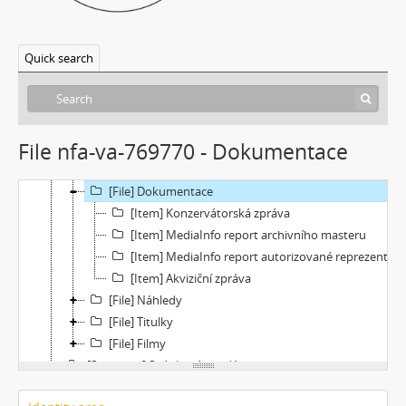
Quick search
[Fonds] Festivalové soutěžní výběry experimentálního filmu a videoartu
File nfa-va-769770 - Dokumentace
[Subseries] Repetice
[Subseries] Beyond Anachronism: Eons of the Binary (Film)
[File] Dokumentace
[Item] Konzervátorská zpráva
[Item] MediaInfo report archivního masteru
[Item] MediaInfo report autorizované reprezentace
[Item] Akviziční zpráva
[File] Náhledy
[File] Titulky
[File] Filmy
[Subseries] Spánková paralýza
[Subseries] Napětí