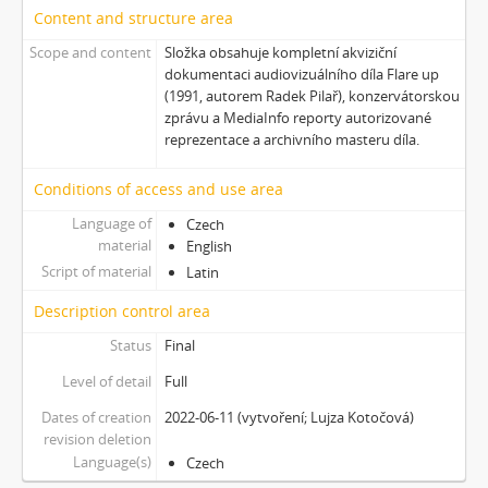
[Subseries] Hortvs Winariencis Mayrav
Content and structure area
[Subseries] Lampyris
Scope and content
Složka obsahuje kompletní akviziční
[Subseries] Marienbad
dokumentaci audiovizuálního díla Flare up
[Subseries] Somnia Molitori / Miller’s visions
(1991, autorem Radek Pilař), konzervátorskou
[Subseries] Na vrcholu / Zebín
zprávu a MediaInfo reporty autorizované
reprezentace a archivního masteru díla.
[Subseries] Tvář
[Subseries] Kontrasty života
Conditions of access and use area
[Subseries] Kosmické turbulence
[Subseries] Cosmos – Křižíkova fontána
Language of
Czech
material
English
Script of material
Latin
Description control area
Status
Final
Level of detail
Full
Dates of creation
2022-06-11 (vytvoření; Lujza Kotočová)
revision deletion
Language(s)
Czech