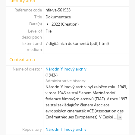
Identity area
[Subseries] Pinup
[Subseries] The Time
Reference code
nfa-va-561933
[Subseries] Čas zkoušky
Title
Dokumentace
[Subseries] Musica Picta – Chvíle něhy
Date(s)
2022 (Creation)
[Subseries] Musica Picta – Hodina slavnosti
Level of
File
description
[Subseries] Musica Picta – Minuty strachu
Extent and
7 digitálních dokumentů (pdf, html)
[Subseries] Musica Picta – Čas smutku
medium
[Subseries] Velká dětská symfonie
[Subseries] Musica Picta – Čas tance
Context area
[Subseries] Musica Picta – Čas radování
Name of creator
Národní filmový archiv
[Subseries] Musica Picta – Čas veselosti
(1943-)
[Subseries] Jednou ráno
Administrative history
Národní filmový archiv byl založen roku 1943,
[Subseries] Magnety
v roce 1946 se stal členem Mezinárodní
[Subseries] Wet Video
federace filmových archivů (FIAF). V roce 1997
[Subseries] Muránská Zdychava
se stal zakládajícím členem Asociace
[Subseries] Meditace
evropských cinematék ACE (Association des
[Subseries] O velikosti významu
Cinémathèques Européenes). V České
...
»
[Subseries] Dead or Alive 2
Repository
Národní filmový archiv
[Subseries] Bílá skála