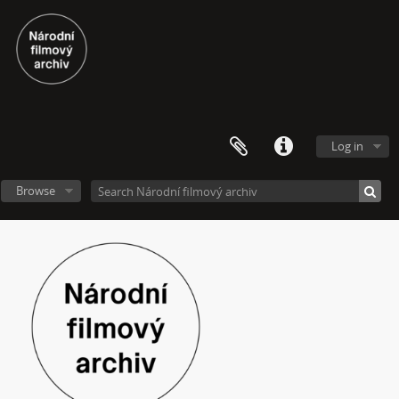
[Subseries] Mumlava
[Subseries] Zívrovy Prachovské skály
[Subseries] Cesta
[Subseries] Braunův betlém
[Subseries] Javorovým dolem
[Subseries] Milada
[Subseries] Hřiště
Log in
[Subseries] Image Maker
[Subseries] Možná
Browse
[Subseries] 28 stotín Synagógy
[Subseries] Z lásky
[Subseries] Parkovací smyčka
[Subseries] Otevřeno zavřeno otevřeno zavřeno...
[Subseries] Klatov
[Subseries] Jizvy, jiskry, jistoty
[Subseries] Země, světlo, vzduch
[Subseries] Painting
[Subseries] Malování do vzduchu
[Subseries] Slovo