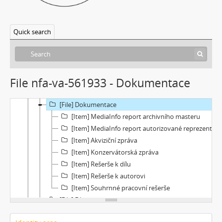
[Subseries] Virtuální opona
[Subseries] Grafika podzimu
Quick search
[Subseries] Yes No Yes
[Subseries] Zrcadlo času
[Subseries] Píseň hlemýžďů jdoucích na pohřeb
[Subseries] Abstraktní animace ze 60. let
File nfa-va-561933 - Dokumentace
[Subseries] Barvy
[Subseries] Flare up
[File] Dokumentace
[Item] MediaInfo report archivního masteru
[Item] MediaInfo report autorizované reprezentace
[Item] Akviziční zpráva
[Item] Konzervátorská zpráva
[Item] Rešerše k dílu
[Item] Rešerše k autorovi
[Item] Souhrnné pracovní rešerše
[File] Filmy
[File] Náhledy