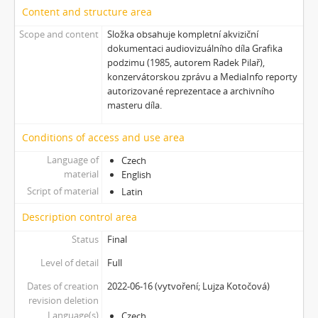
[Subseries] Wet Video
Content and structure area
[Subseries] Muránská Zdychava
Scope and content
Složka obsahuje kompletní akviziční
[Subseries] Meditace
dokumentaci audiovizuálního díla Grafika
[Subseries] O velikosti významu
podzimu (1985, autorem Radek Pilař),
[Subseries] Dead or Alive 2
konzervátorskou zprávu a MediaInfo reporty
autorizované reprezentace a archivního
[Subseries] Bílá skála
masteru díla.
[Subseries] Hortvs Winariencis Mayrav
[Subseries] Lampyris
Conditions of access and use area
[Subseries] Marienbad
Language of
Czech
[Subseries] Somnia Molitori / Miller’s visions
material
English
[Subseries] Na vrcholu / Zebín
Script of material
Latin
[Subseries] Tvář
[Subseries] Kontrasty života
Description control area
[Subseries] Kosmické turbulence
Status
Final
[Subseries] Cosmos – Křižíkova fontána
Level of detail
Full
Dates of creation
2022-06-16 (vytvoření; Lujza Kotočová)
revision deletion
Language(s)
Czech