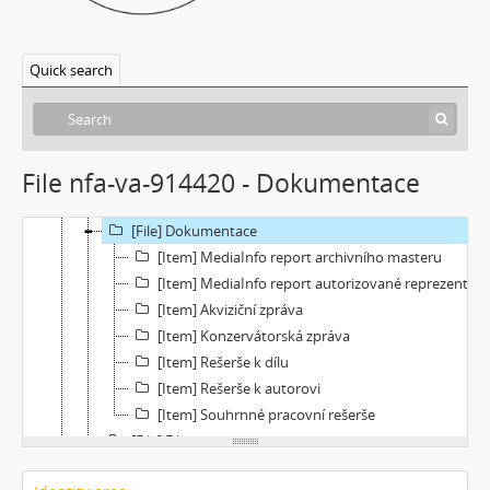
[Subseries] Klatov
[Subseries] Jizvy, jiskry, jistoty
Quick search
[Subseries] Země, světlo, vzduch
[Subseries] Painting
[Subseries] Malování do vzduchu
[Subseries] Slovo
File nfa-va-914420 - Dokumentace
[Subseries] Virtuální opona
[Subseries] Grafika podzimu
[File] Dokumentace
[Item] MediaInfo report archivního masteru
[Item] MediaInfo report autorizované reprezentace
[Item] Akviziční zpráva
[Item] Konzervátorská zpráva
[Item] Rešerše k dílu
[Item] Rešerše k autorovi
[Item] Souhrnné pracovní rešerše
[File] Filmy
[File] Náhledy