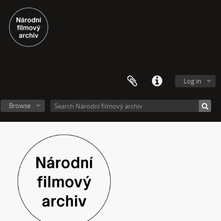
[Subseries] Džbány Franze Maxery v hospodě U Lojzy
[Subseries] Zkušebna v Argentinské
[Subseries] Hanibalova svatba
[Subseries] Klukovice, Bondy
[Subseries] Samizdat
[Subseries] Psychodrama
[Subseries] Mumlava
Log in
[Subseries] Zívrovy Prachovské skály
[Subseries] Cesta
Browse
[Subseries] Braunův betlém
[Subseries] Javorovým dolem
[Subseries] Milada
[Subseries] Hřiště
[Subseries] Image Maker
[Subseries] Možná
[Subseries] 28 stotín Synagógy
[Subseries] Z lásky
[Subseries] Parkovací smyčka
[Subseries] Otevřeno zavřeno otevřeno zavřeno...