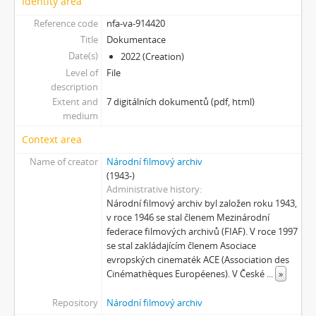
Identity area
[Subseries] Yes No Yes
[Subseries] Zrcadlo času
Reference code
nfa-va-914420
[Subseries] Píseň hlemýžďů jdoucích na pohřeb
Title
Dokumentace
[Subseries] Abstraktní animace ze 60. let
Date(s)
2022 (Creation)
[Subseries] Barvy
Level of
File
description
[Subseries] Flare up
Extent and
7 digitálních dokumentů (pdf, html)
[Subseries] Pinup
medium
[Subseries] The Time
[Subseries] Čas zkoušky
Context area
[Subseries] Musica Picta – Chvíle něhy
Name of creator
Národní filmový archiv
[Subseries] Musica Picta – Hodina slavnosti
(1943-)
[Subseries] Musica Picta – Minuty strachu
Administrative history
Národní filmový archiv byl založen roku 1943,
[Subseries] Musica Picta – Čas smutku
v roce 1946 se stal členem Mezinárodní
[Subseries] Velká dětská symfonie
federace filmových archivů (FIAF). V roce 1997
[Subseries] Musica Picta – Čas tance
se stal zakládajícím členem Asociace
[Subseries] Musica Picta – Čas radování
evropských cinematék ACE (Association des
[Subseries] Musica Picta – Čas veselosti
Cinémathèques Européenes). V České
...
»
[Subseries] Jednou ráno
Repository
Národní filmový archiv
[Subseries] Magnety