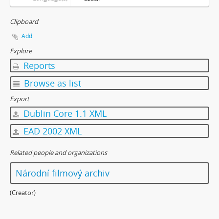
[Subseries] Up! #2
[Subseries] Vystěhování. Nastěhování
Clipboard
[Subseries] It's Buildable
Add
[Subseries] Cesta do školy
Explore
[Subseries] Přestávka
Reports
[Subseries] Zrzavý film
[Subseries] Sběratel – Detail
Browse as list
[Subseries] Sběratel
Export
[Subseries] Studna
Dublin Core 1.1 XML
[Subseries] Polednice
[Subseries] 13. revír
EAD 2002 XML
[Subseries] Po stopách krve
[Subseries] Spejbl a Hurvínek
Related people and organizations
[Subseries] Větev – Prorážení televize větví
Národní filmový archiv
[Subseries] 16 Sketches of Dialogue
[Subseries] Air
(Creator)
[Subseries] Air – Znělka
[Subseries] Interno