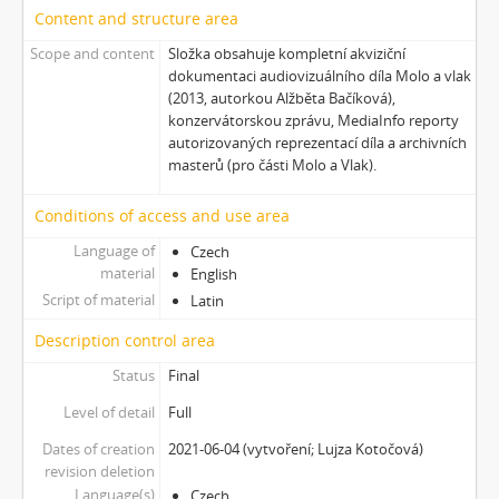
[Subseries] Neznámý zůstal neznámý
Content and structure area
[Subseries] Zmenšil jsem průměr Země
Scope and content
Složka obsahuje kompletní akviziční
[Subseries] Rituální vražda pitomého úsměvu
dokumentaci audiovizuálního díla Molo a vlak
[Subseries] Jako z filmu
(2013, autorkou Alžběta Bačíková),
[Subseries] En plein air 2
konzervátorskou zprávu, MediaInfo reporty
autorizovaných reprezentací díla a archivních
[Subseries] Echo–Vocis Imago
masterů (pro části Molo a Vlak).
[Subseries] Malinko nakouknout
[Subseries] Polobozi
Conditions of access and use area
[Subseries] Prut
Language of
Czech
[Subseries] Už šedesát let je mi třicet
material
English
[Subseries] Za umělce roku jsem zvolila sebe
Script of material
Latin
[Subseries] Zurich
[Subseries] Rozhovor se Sylvií Plath
Description control area
[Subseries] Jdi pryč. Vrať se
Status
Final
[Subseries] Krabicování
Level of detail
Full
[Subseries] Měření
[Subseries] Sáčkování
Dates of creation
2021-06-04 (vytvoření; Lujza Kotočová)
[Subseries] Úkryt
revision deletion
[Subseries] Up!
Language(s)
Czech