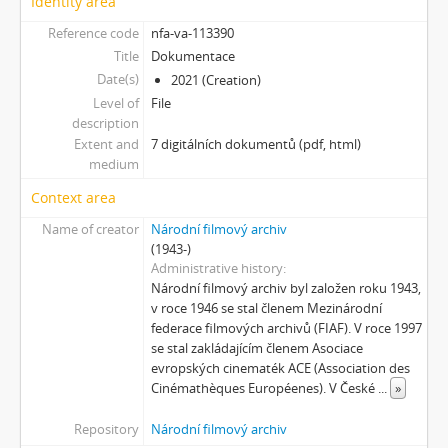
Identity area
[Subseries] ARCO – Aneb český videoart proniká do světa
[Subseries] Věž – Věž I., Věž II.
Reference code
nfa-va-113390
[Subseries] Talk & Twerk
Title
Dokumentace
[Subseries] Tanec na ruinách muzea
Date(s)
2021 (Creation)
[Subseries] Music F Club
Level of
File
description
[Subseries] Pocta Fafejtovi 02
Extent and
7 digitálních dokumentů (pdf, html)
[Subseries] Skála u Humpolce
medium
[Subseries] Underground
[Subseries] Rokle
Context area
[Subseries] O ničem jiném
Name of creator
Národní filmový archiv
[Subseries] Motýl v tunelu
(1943-)
[Subseries] Setkání
Administrative history
Národní filmový archiv byl založen roku 1943,
[Subseries] Moře v zrcadle
v roce 1946 se stal členem Mezinárodní
[Subseries] Květomluva
federace filmových archivů (FIAF). V roce 1997
[Subseries] Prohnutá dlažba
se stal zakládajícím členem Asociace
[Subseries] Už nikdy tenhle balvan
evropských cinematék ACE (Association des
[Subseries] Hranice – otázka bez odpovědi
Cinémathèques Européenes). V České
...
»
[Subseries] Můj osobní „nekonečný“ vektor
Repository
Národní filmový archiv
[Subseries] Metrofilm