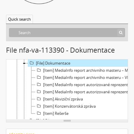
Quick search
File nfa-va-113390 - Dokumentace
[Fonds] Videoarchiv
[Subseries] Molo a vlak
[File] Dokumentace
[Item] MediaInfo report archivního masteru – Molo
[Item] MediaInfo report archivního masteru – Vlak
[Item] MediaInfo report autorizované reprezentace – Molo
[Item] MediaInfo report autorizované reprezentace – Vlak
[Item] Akviziční zpráva
[Item] Konzervátorská zpráva
[Item] Rešerše
[File] Filmy
[File] Náhledy