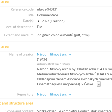
y area
[Subseries] Musica Picta – Čas radování
Reference code
nfa-va-940131
[Subseries] Musica Picta – Čas veselosti
Title
Dokumentace
[Subseries] Jednou ráno
Date(s)
2022 (Creation)
[Subseries] Magnety
Level of description
File
[Subseries] Wet Video
Extent and medium
7 digitálních dokumentů (pdf, html)
[Subseries] Muránská Zdychava
[Subseries] Meditace
 area
[Subseries] O velikosti významu
[Subseries] Dead or Alive 2
Name of creator
Národní filmový archiv
(1943-)
[Subseries] Bílá skála
Administrative history
[Subseries] Hortvs Winariencis Mayrav
Národní filmový archiv byl založen roku 1943, v ro
[Subseries] Lampyris
Mezinárodní federace filmových archivů (FIAF). V r
[Subseries] Marienbad
zakládajícím členem Asociace evropských cinematé
[Subseries] Somnia Molitori / Miller’s visions
Cinémathèques Européenes). V České
...
»
[Subseries] Na vrcholu / Zebín
Repository
Národní filmový archiv
[Subseries] Tvář
[Subseries] Kontrasty života
 and structure area
[Subseries] Kosmické turbulence
Scope and content
Složka obsahuje kompletní akviziční dokumentaci 