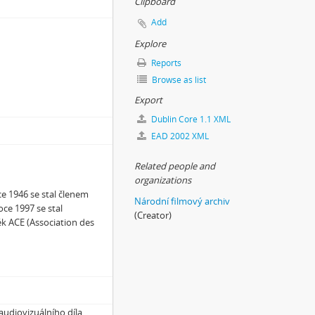
Clipboard
Add
Explore
Reports
Browse as list
Export
Dublin Core 1.1 XML
EAD 2002 XML
Related people and
organizations
ce 1946 se stal členem
Národní filmový archiv
oce 1997 se stal
(Creator)
k ACE (Association des
audiovizuálního díla