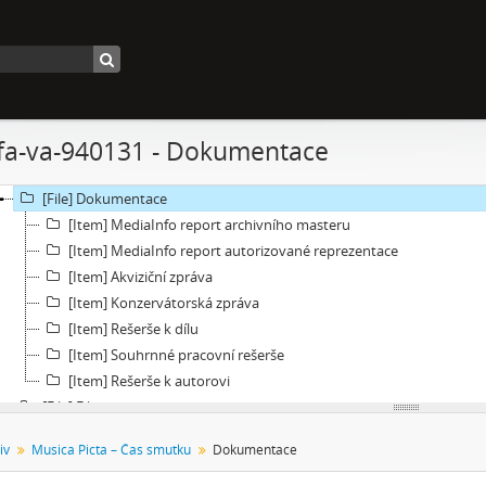
[Subseries] Pinup
[Subseries] The Time
[Subseries] Čas zkoušky
[Subseries] Musica Picta – Chvíle něhy
[Subseries] Musica Picta – Hodina slavnosti
nfa-va-940131 - Dokumentace
[Subseries] Musica Picta – Minuty strachu
[Subseries] Musica Picta – Čas smutku
[File] Dokumentace
[Item] MediaInfo report archivního masteru
[Item] MediaInfo report autorizované reprezentace
[Item] Akviziční zpráva
[Item] Konzervátorská zpráva
[Item] Rešerše k dílu
[Item] Souhrnné pracovní rešerše
[Item] Rešerše k autorovi
[File] Filmy
[File] Náhledy
iv
Musica Picta – Čas smutku
Dokumentace
[Subseries] Velká dětská symfonie
[Subseries] Musica Picta – Čas tance