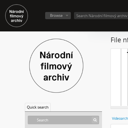
Browse
File 
Quick search
Videoarch