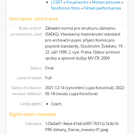
LCGFT
»
Visual works
»
Motion pictures
»
Nonfiction films
»
Filmed performances
Description control area
Rules and/or
Základní norma pro strukturu záznamu:
conventions used
ISAD(G): Všeobecný mezinárodní standard
pro archivační popis: přijato Komisí pro
popisné standardy, Stockholm, Švédsko, 19. -
22. září 1999. 2. vyd. Praha: Odbor archivní
správy a spisové služby MV ČR, 2009.
Status
Final
Level of detail
Full
Dates of creation
2021-12-14 (vytvoření; Lujza Kotočová), 2022-
revision deletion
05-18 (revize; Lujza Kotočová)
Language(s)
Czech
Digital object metadata
Filename
123a5e01-9ebd-41b6-b097-76312c7a3b16-
PRE-dzbany_franze_maxery-01.jpeg