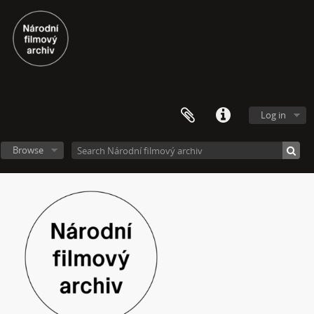
[Subseries] Chewing Gum
[Subseries] Tihle – Sociální situace: pět svázaných mužů
[Subseries] Bez názvu
[Subseries] Viděno vzduchem
[Subseries] Krása
[Subseries] 6 snů z hrnečku
[Subseries] Pohybovadlo
Log in
[Subseries] Náš očistec
[Subseries] Burger und Ther
Browse
[Subseries] MHD – Bus
[Subseries] Cesta
[Subseries] Der kleine Blonde und sein roter Koffer
[Subseries] Miss Krimi
[Subseries] Vteřina za vteřinou
[Subseries] Obrázky
[Subseries] 360°
[Subseries] Grátis punč
[Subseries] Jízda
[Subseries] Naše okrasné zahrádky – Unsere Gärten