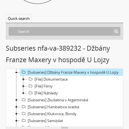
[Subseries] Našla v lese
[Subseries] Karamel je cukr, co už se neuzdraví
[Subseries] Konec jedince
Quick search
[Subseries] Míchačka
[Subseries] Kapusta
[Subseries] Turista
[Subseries] Dům daleko
Subseries nfa-va-389232 - Džbány
[Subseries] Bosákové hody
Franze Maxery v hospodě U Lojzy
[Subseries] Suchá u Nejdku
[Subseries] Wilsonova svatba
[Subseries] Džbány Franze Maxery v hospodě U Lojzy
[File] Dokumentace
[File] Filmy
[File] Náhledy
[Subseries] Zkušebna v Argentinské
[Subseries] Hanibalova svatba
[Subseries] Klukovice, Bondy
[Subseries] Samizdat
[Subseries] Psychodrama