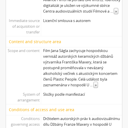
[Subseries] Musica Picta – Čas veselosti
digitalizát je uložen ve výzkumné sbírce
[Subseries] Jednou ráno
Centra audiovizuálních studií Filmové a
...
»
[Subseries] Magnety
Immediate source
Licenční smlouva s autorem
[Subseries] Wet Video
of acquisition or
[Subseries] Muránská Zdychava
transfer
[Subseries] Meditace
Content and structure area
[Subseries] O velikosti významu
Scope and content
Film Jana Ságla zachycuje hospodskou
[Subseries] Dead or Alive 2
vernisáž autorských keramických džbánů
[Subseries] Bílá skála
výtvarníka Františka Maxery, která se
[Subseries] Hortvs Winariencis Mayrav
postupně proměňovala v nevázaný
[Subseries] Lampyris
alkoholický večírek s akustickým koncertem
[Subseries] Marienbad
členů Plastic People. Celá událost byla
zaznamenána v hospodě U
...
»
[Subseries] Somnia Molitori / Miller’s visions
[Subseries] Na vrcholu / Zebín
System of
Složky podle manifestací
[Subseries] Tvář
arrangement
[Subseries] Kontrasty života
Conditions of access and use area
[Subseries] Kosmické turbulence
Conditions
Držitelem autorských práv k audiovizuálnímu
[Subseries] Cosmos – Křižíkova fontána
governing access
dílu Džbány Franze Maxery v hospodě U