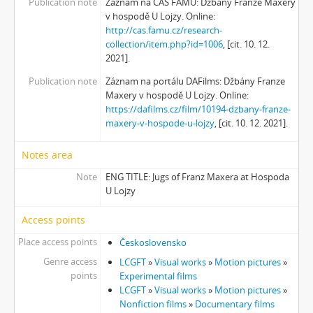
Publication note
Záznam na CAS FAMU: Džbány Franze Maxery
v hospodě U Lojzy. Online:
http://cas.famu.cz/research-
collection/item.php?id=1006
, [cit. 10. 12.
2021].
Publication note
Záznam na portálu DAFilms: Džbány Franze
Maxery v hospodě U Lojzy. Online:
https://dafilms.cz/film/10194-dzbany-franze-
maxery-v-hospode-u-lojzy
, [cit. 10. 12. 2021].
Notes area
Note
ENG TITLE: Jugs of Franz Maxera at Hospoda
U Lojzy
Access points
Place access points
Československo
Genre access
LCGFT
»
Visual works
»
Motion pictures
»
points
Experimental films
LCGFT
»
Visual works
»
Motion pictures
»
Nonfiction films
»
Documentary films