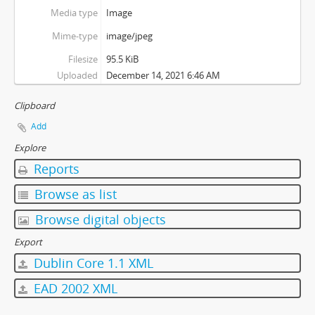
Media type
Image
Mime-type
image/jpeg
Filesize
95.5 KiB
Uploaded
December 14, 2021 6:46 AM
Clipboard
Add
Explore
Reports
Browse as list
Browse digital objects
Export
Dublin Core 1.1 XML
EAD 2002 XML