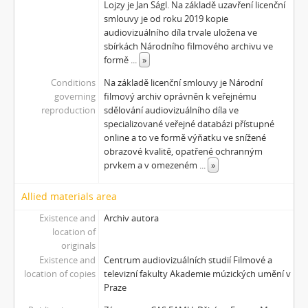
Lojzy je Jan Ságl. Na základě uzavření licenční
smlouvy je od roku 2019 kopie
audiovizuálního díla trvale uložena ve
sbírkách Národního filmového archivu ve
formě
...
»
Conditions
Na základě licenční smlouvy je Národní
governing
filmový archiv oprávněn k veřejnému
reproduction
sdělování audiovizuálního díla ve
specializované veřejné databázi přístupné
online a to ve formě výňatku ve snížené
obrazové kvalitě, opatřené ochranným
prvkem a v omezeném
...
»
Allied materials area
Existence and
Archiv autora
location of
originals
Existence and
Centrum audiovizuálních studií Filmové a
location of copies
televizní fakulty Akademie múzických umění v
Praze