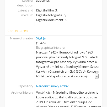
Level of
Subseries
[Subseries] Slovo
description
[Subseries] Virtuální opona
Extent and
Digitální film: 3,
[Subseries] Grafika podzimu
medium
Digitální fotografie: 6,
[Subseries] Yes No Yes
Digitální dokument: 5
[Subseries] Zrcadlo času
[Subseries] Píseň hlemýžďů jdoucích na pohřeb
Context area
[Subseries] Abstraktní animace ze 60. let
Name of creator
Ságl, Jan
[Subseries] Barvy
(1942-)
[Subseries] Flare up
Biographical history
[Subseries] Pinup
Narozen 1942 v Humpolci, od roku 1963
pracoval jako nezávislý fotograf. V 60. letech
[Subseries] The Time
fotografoval pro časopisy Výtvarná práce a
[Subseries] Čas zkoušky
Výtvarné umění, současně byl členem Svazu
[Subseries] Musica Picta – Chvíle něhy
českých výtvarných umělců (SČVU). Koncem
[Subseries] Musica Picta – Hodina slavnosti
60. let začal spolupracovat s rockovými
...
»
[Subseries] Musica Picta – Minuty strachu
Repository
Národní filmový archiv
[Subseries] Musica Picta – Čas smutku
[Subseries] Velká dětská symfonie
Archival history
Ve sbírkách Národního filmového archivu je
kopie audiovizuálního díla uložena od roku
[Subseries] Musica Picta – Čas tance
2019. Od roku 2018 film distribuuje Doc
[Subseries] Musica Picta – Čas radování
Alliance Films na portálu DAFilms.cz. Identický