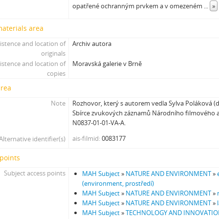
opatřené ochranným prvkem a v omezeném
...
»
[Subseries] Suchá u Nejdku
[Subseries] Wilsonova svatba
materials area
[Subseries] Džbány Franze Maxery v hospodě U Lojzy
istence and location of
Archiv autora
[Subseries] Zkušebna v Argentinské
originals
[Subseries] Hanibalova svatba
istence and location of
Moravská galerie v Brně
[Subseries] Klukovice, Bondy
copies
[Subseries] Samizdat
area
[Subseries] Psychodrama
Note
Rozhovor, který s autorem vedla Sylva Poláková (dn
[Subseries] Mumlava
Sbírce zvukových záznamů Národního filmového a
[Subseries] Zívrovy Prachovské skály
N0837-01-01-VA-A.
[Subseries] Cesta
ais-filmid
0083177
Alternative identifier(s)
[Subseries] Braunův betlém
[Subseries] Javorovým dolem
points
[Subseries] Milada
Subject access points
MAH Subject
»
NATURE AND ENVIRONMENT
»
[Subseries] Hřiště
(environment, prostředí)
[Subseries] Image Maker
MAH Subject
»
NATURE AND ENVIRONMENT
»
[Subseries] Možná
MAH Subject
»
NATURE AND ENVIRONMENT
»
[Subseries] 28 stotín Synagógy
MAH Subject
»
TECHNOLOGY AND INNOVATI