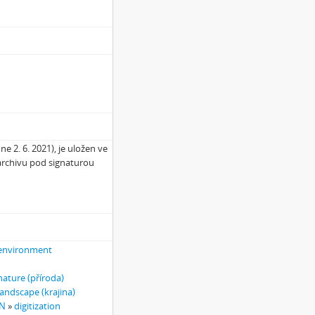
e 2. 6. 2021), je uložen ve
rchivu pod signaturou
environment
nature (příroda)
landscape (krajina)
ON
»
digitization