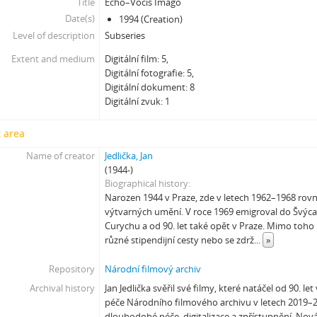
Title
Echo–Vocis Imago
[Subseries] Větev – Prorážení televize větví
Date(s)
1994 (Creation)
[Subseries] 16 Sketches of Dialogue
Level of description
Subseries
[Subseries] Air
[Subseries] Air – Znělka
Extent and medium
Digitální film: 5,
[Subseries] Interno
Digitální fotografie: 5,
Digitální dokument: 8
[Subseries] Le Cuoche
Digitální zvuk: 1
[Subseries] Hlavolam
[Subseries] Kytka
 area
[Subseries] Erosynta I
Name of creator
Jedlička, Jan
[Subseries] Monoskop no. 3 – Monkeyking legend
(1944-)
[Subseries] Pohádka pro šílence
Biographical history
[Subseries] Chewing Gum
Narozen 1944 v Praze, zde v letech 1962–1968 rov
[Subseries] Tihle – Sociální situace: pět svázaných mužů
výtvarných umění. V roce 1969 emigroval do Švýcar
[Subseries] Bez názvu
Curychu a od 90. let také opět v Praze. Mimo toho
různé stipendijní cesty nebo se zdrž
...
»
[Subseries] Viděno vzduchem
[Subseries] Krása
Repository
Národní filmový archiv
[Subseries] 6 snů z hrnečku
Archival history
Jan Jedlička svěřil své filmy, které natáčel od 90. let 
[Subseries] Pohybovadlo
péče Národního filmového archivu v letech 2019–
[Subseries] Náš očistec
dlouhodobé péče, digitalizace a zpřístupnění. Nová