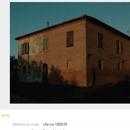
[Subseries] Krabicování
[Subseries] Měření
[Subseries] Sáčkování
[Subseries] Úkryt
[Subseries] Up!
[Subseries] Up! #2
[Subseries] Vystěhování. Nastěhování
[Subseries] It's Buildable
[Subseries] Cesta do školy
[Subseries] Přestávka
[Subseries] Zrzavý film
[Subseries] Sběratel – Detail
[Subseries] Sběratel
[Subseries] Studna
[Subseries] Polednice
[Subseries] 13. revír
y area
[Subseries] Po stopách krve
Reference code
nfa-va-180639
[Subseries] Spejbl a Hurvínek