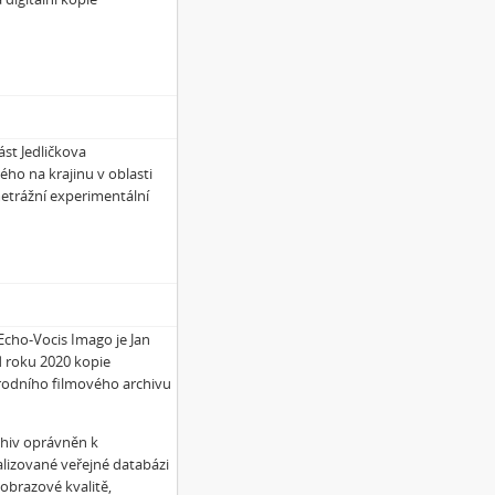
ást Jedličkova
o na krajinu v oblasti
etrážní experimentální
Echo-Vocis Imago je Jan
od roku 2020 kopie
árodního filmového archivu
chiv oprávněn k
alizované veřejné databázi
obrazové kvalitě,