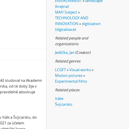
ENVIRONMENT
»
landscape
(krajina)
MAH Subject
»
TECHNOLOGY AND
INNOVATION
»
digitization
(digitalizace)
Related people and
organizations
Jedlička, Jan
(Creator)
Related genres
LCGFT
»
Visual works
»
Motion pictures
»
něž studoval na Akademii
Experimental films
ska, od té doby žije v
Related places
 pravidelně absolvuje
Itálie
Švýcarsko
v Itálii a Švýcarsku, do
2021 za účelem
 digitální kopie