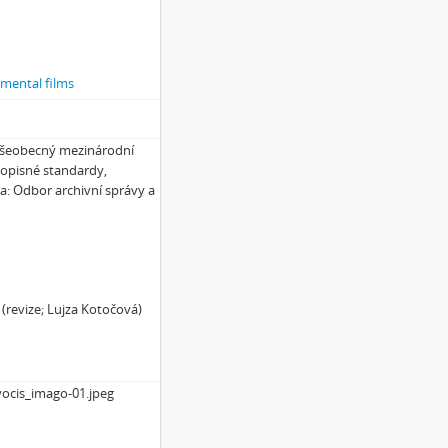
imental films
 Všeobecný mezinárodní
popisné standardy,
ha: Odbor archivní správy a
 (revize; Lujza Kotočová)
ocis_imago-01.jpeg