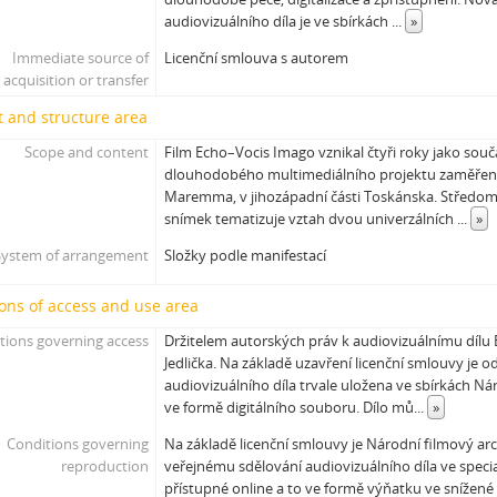
[Subseries] Burger und Ther
audiovizuálního díla je ve sbírkách
...
»
[Subseries] MHD – Bus
Immediate source of
Licenční smlouva s autorem
[Subseries] Cesta
acquisition or transfer
[Subseries] Der kleine Blonde und sein roter Koffer
 and structure area
[Subseries] Miss Krimi
[Subseries] Vteřina za vteřinou
Scope and content
Film Echo–Vocis Imago vznikal čtyři roky jako souč
dlouhodobého multimediálního projektu zaměřenéh
[Subseries] Obrázky
Maremma, v jihozápadní části Toskánska. Středom
[Subseries] 360°
snímek tematizuje vztah dvou univerzálních
...
»
[Subseries] Grátis punč
System of arrangement
Složky podle manifestací
[Subseries] Jízda
[Subseries] Naše okrasné zahrádky – Unsere Gärten
ons of access and use area
[Subseries] Našla v lese
[Subseries] Karamel je cukr, co už se neuzdraví
tions governing access
Držitelem autorských práv k audiovizuálnímu dílu 
[Subseries] Konec jedince
Jedlička. Na základě uzavření licenční smlouvy je 
audiovizuálního díla trvale uložena ve sbírkách N
[Subseries] Míchačka
ve formě digitálního souboru. Dílo mů
...
»
[Subseries] Kapusta
[Subseries] Turista
Conditions governing
Na základě licenční smlouvy je Národní filmový ar
reproduction
veřejnému sdělování audiovizuálního díla ve speci
[Subseries] Dům daleko
přístupné online a to ve formě výňatku ve snížené 
[Subseries] Bosákové hody