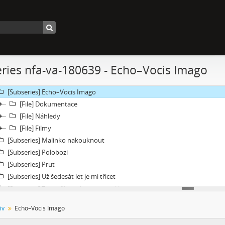
[Subseries] Můj osobní „nekonečný“ vektor
[Subseries] Metrofilm
[Subseries] Neznámý zůstal neznámý
[Subseries] Zmenšil jsem průměr Země
[Subseries] Rituální vražda pitomého úsměvu
ries nfa-va-180639 - Echo–Vocis Imago
[Subseries] Jako z filmu
[Subseries] En plein air 2
[Subseries] Echo–Vocis Imago
[File] Dokumentace
[File] Náhledy
[File] Filmy
[Subseries] Malinko nakouknout
[Subseries] Polobozi
[Subseries] Prut
[Subseries] Už šedesát let je mi třicet
[Subseries] Za umělce roku jsem zvolila sebe
[Subseries] Zurich
iv
Echo–Vocis Imago
[Subseries] Rozhovor se Sylvií Plath
[Subseries] Jdi pryč. Vrať se