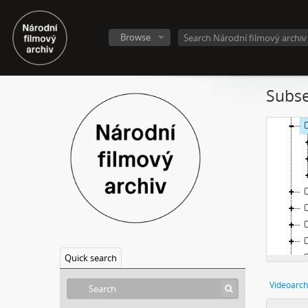
Browse
Subse
Quick search
Videoarch