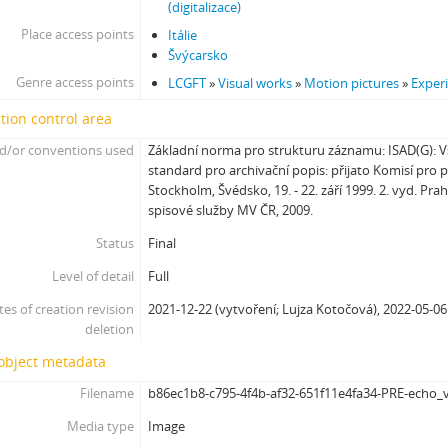
[Subseries] Z lásky
(digitalizace)
[Subseries] Parkovací smyčka
Place access points
Itálie
[Subseries] Otevřeno zavřeno otevřeno zavřeno...
Švýcarsko
[Subseries] Klatov
Genre access points
LCGFT
»
Visual works
»
Motion pictures
»
Exper
[Subseries] Jizvy, jiskry, jistoty
tion control area
[Subseries] Země, světlo, vzduch
d/or conventions used
Základní norma pro strukturu záznamu: ISAD(G):
[Subseries] Painting
standard pro archivační popis: přijato Komisí pro 
[Subseries] Malování do vzduchu
Stockholm, Švédsko, 19. - 22. září 1999. 2. vyd. Pra
[Subseries] Slovo
spisové služby MV ČR, 2009.
[Subseries] Virtuální opona
Status
Final
[Subseries] Grafika podzimu
[Subseries] Yes No Yes
Level of detail
Full
[Subseries] Zrcadlo času
tes of creation revision
2021-12-22 (vytvoření; Lujza Kotočová), 2022-05-06
[Subseries] Píseň hlemýžďů jdoucích na pohřeb
deletion
[Subseries] Abstraktní animace ze 60. let
 object metadata
[Subseries] Barvy
[Subseries] Flare up
Filename
b86ec1b8-c795-4f4b-af32-651f11e4fa34-PRE-echo_v
[Subseries] Pinup
Media type
Image
[Subseries] The Time