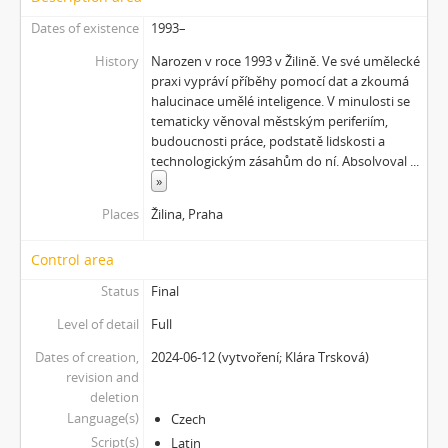
Dates of existence
1993–
History
Narozen v roce 1993 v Žilině. Ve své umělecké
praxi vypráví příběhy pomocí dat a zkoumá
halucinace umělé inteligence. V minulosti se
tematicky věnoval městským periferiím,
budoucnosti práce, podstatě lidskosti a
technologickým zásahům do ní. Absolvoval
...
»
Places
Žilina, Praha
Control area
Status
Final
Level of detail
Full
Dates of creation,
2024-06-12 (vytvoření; Klára Trsková)
revision and
deletion
Language(s)
Czech
Script(s)
Latin