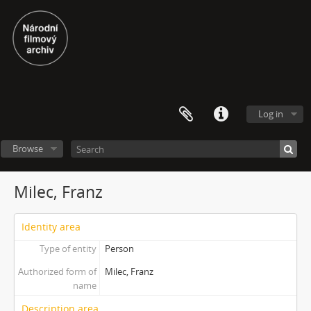
Log in
Browse
Milec, Franz
Identity area
Type of entity
Person
Authorized form of
Milec, Franz
name
Description area