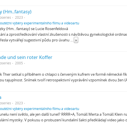
y (Hm..fantasy)
bseries
2023
soutěžní výběry experimentálního filmu a videoartu
ozky (Hm…fantasy) se Lucie Rosenfeldová
ní a zprostředkování vlastní zkušenosti s návštěvou gynekologické ordinace
řesla vytvářejí sugestivní půdu pro úvahu
...
»
nde und sein roter Koffer
bseries
2005
k Ther setkal s příběhem o chlapci s červeným kufrem ve formě německé říka
svou tajuplnost. Snímek tvoří retrospektivní vyprávění vzpomínek dvou žen
a
bseries
2023
soutěžní výběry experimentálního filmu a videoartu
unelu není světlo, ale jen další tunel? RRRR+A, Tomáš Merta a Tomáš Klein n
ární mystiky. V pokusu o probuzení kundaliní šakti předkládají video jako 