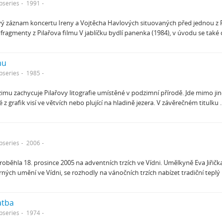
bseries
1991
ový záznam koncertu Ireny a Vojtěcha Havlových situovaných před jednou z
 fragmenty z Pilařova filmu V jablíčku bydlí panenka (1984), v úvodu se také
mu
bseries
1985
imu zachycuje Pilařovy litografie umístěné v podzimní přírodě. Jde mimo jin
eré z grafik visí ve větvích nebo plující na hladině jezera. V závěrečném titulku
bseries
2006
oběhla 18. prosince 2005 na adventních trzích ve Vídni. Umělkyně Eva Jiřička 
ných umění ve Vídni, se rozhodly na vánočních trzích nabízet tradiční teplý
atba
bseries
1974