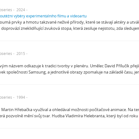
bseries
2024
soutěžní výběry experimentálního filmu a videoartu
oumá prvky a hmotu takzvané neživé přírody, které se stávají aktéry a utv
ů doprovází zneklidňující zvuková stopa, která zesiluje nejistotu, zda sleduj
bseries
2015
2 svým názvem odkazuje k tradici tvorby v plenéru. Umělec David Přílučík př
ek společnosti Samsung, a jednotlivé obrazy zpomaluje na základě času, je
bseries
1994
 I Martin Hřebačka využíval a ohledával možnosti počítačové animace. Na
terá pozvolně mění svůj tvar. Hudba Vladimíra Helebranta, který byl od rok