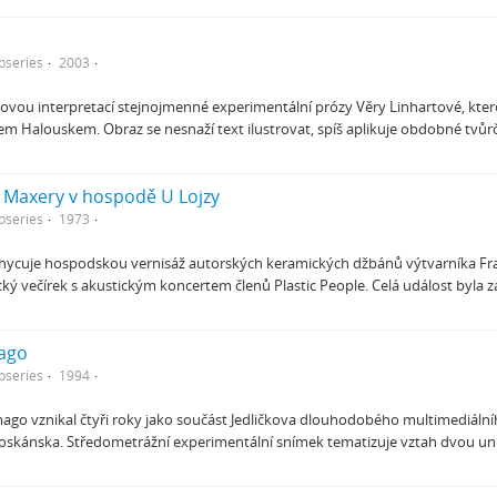
bseries
2003
ovou interpretací stejnojmenné experimentální prózy Věry Linhartové, ktero
Halouskem. Obraz se nesnaží text ilustrovat, spíš aplikuje obdobné tvůrčí
 Maxery v hospodě U Lojzy
bseries
1973
achycuje hospodskou vernisáž autorských keramických džbánů výtvarníka Fr
cký večírek s akustickým koncertem členů Plastic People. Celá událost byl
ago
bseries
1994
mago vznikal čtyři roky jako součást Jedličkova dlouhodobého multimediáln
 Toskánska. Středometrážní experimentální snímek tematizuje vztah dvou un