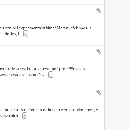
u vytvořil experimentální filmař Martin Ježek spolu s
 principy, i
...
»
antiška Maxery, která se postupně proměňovala v
a zaznamenána v hospodě U
...
»
ího projektu zaměřeného na krajinu v oblasti Maremma, v
iverzálních
...
»