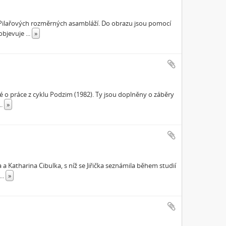
 Pilařových rozměrných asambláží. Do obrazu jsou pomocí
 objevuje
...
»
é o práce z cyklu Podzim (1982). Ty jsou doplněny o záběry
...
»
a Katharina Cibulka, s níž se Jiřička seznámila během studií
...
»