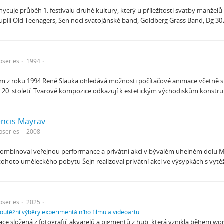
hycuje průběh 1. festivalu druhé kultury, který u příležitosti svatby manžel
upili Old Teenagers, Sen noci svatojánské band, Goldberg Grass Band, Dg 3
bseries
1994
m z roku 1994 René Slauka ohledává možnosti počítačové animace včetně si
20. století. Tvarové kompozice odkazují k estetickým východiskům konstru
encis Mayrav
bseries
2008
 zkombinoval veřejnou performance a privátní akci v bývalém uhelném dol
ohoto uměleckého pobytu Šejn realizoval privátní akci ve výsypkách s vytě
bseries
2025
soutěžní výběry experimentálního filmu a videoartu
ce složená z fotografií, akvarelů a pigmentů z hub, která vznikla během 