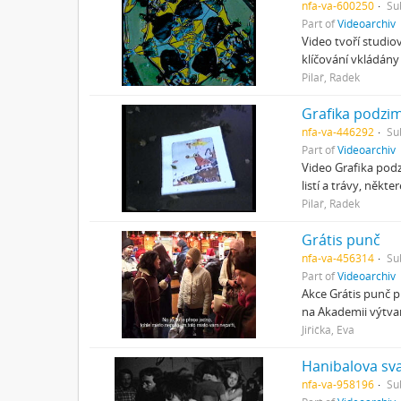
nfa-va-600250
Su
Part of
Videoarchiv
Video tvoří studi
klíčování vkládány
Pilař, Radek
Grafika podzi
nfa-va-446292
Su
Part of
Videoarchiv
Video Grafika podz
listí a trávy, někt
Pilař, Radek
Grátis punč
nfa-va-456314
Su
Part of
Videoarchiv
Akce Grátis punč pr
na Akademii výtvar
Jiřička, Eva
Hanibalova sv
nfa-va-958196
Su