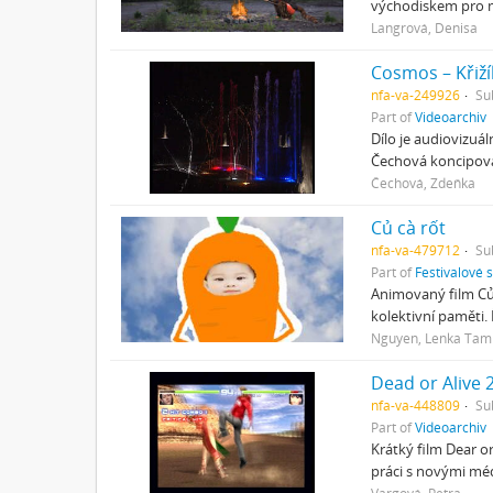
východiskem pro mez
Langrová, Denisa
Cosmos – Křiž
nfa-va-249926
Su
Part of
Videoarchiv
Dílo je audiovizu
Čechová koncipoval
Čechová, Zdeňka
Củ cà rốt
nfa-va-479712
Su
Part of
Festivalové 
Animovaný film Củ 
kolektivní paměti.
Nguyen, Lenka Tam
Dead or Alive 
nfa-va-448809
Su
Part of
Videoarchiv
Krátký film Dear o
práci s novými mé