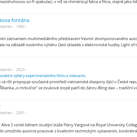
idruhovou sci-fi spekulaci, v níž se chimérizují fakta a fikce, stejně jako li
íkova fontána
bseries
1992
álním záznamem multimediálního představení Vesmír zkomponovaného autor
a na základě osobního výběru částí skladeb z elektronické hudby Light of t
bseries
2023
soutěžní výběry experimentálního filmu a videoartu
cà rốt propojuje současné prostředí vietnamské diaspory žijící v České repub
 Říkanka „o mrkvičce“ ve zvukové stopě patří do žánru đồng dao – tradiční
2
bseries
2001
r Alive 2 vznikl během studijní stáže Petry Vargové na Royal University Colle
dii umožnilo autorce pracovat s kvalitním technickým vybavením, konkrétn