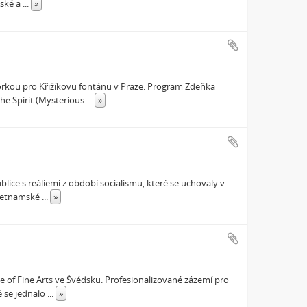
dské a
...
»
kou pro Křižíkovu fontánu v Praze. Program Zdeňka
he Spirit (Mysterious
...
»
lice s reáliemi z období socialismu, které se uchovaly v
 vietnamské
...
»
ge of Fine Arts ve Švédsku. Profesionalizované zázemí pro
ě se jednalo
...
»