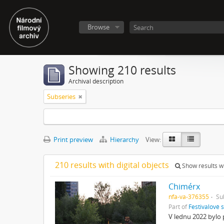
Browse
Showing 210 results
Archival description
Subseries
Print preview
Hierarchy
View:
210 results with digital objects
Show results wi
Chimérx
nfa-va-376355
Su
Part of
Festivalové 
V lednu 2022 bylo 