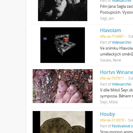
Part of
Videoarchiv
Film Jana Ságla zac
Postupicích. Vysto
Ságl, Jan
Hlavolam
nfa-va-714461
Su
Part of
Videoarchiv
Ve snímku Hlavola
uměleckých směrů 
Slauka, René
Hortvs Winari
nfa-va-757911
Su
Part of
Videoarchiv
V díle Miloš Šejn
sympozia. Během t
Šejn, Miloš
Houby
nfa-va-313070
Su
Part of
Festivalové 
Stop-motion anima