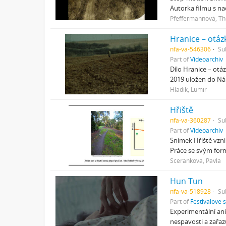
Autorka filmu s n
Pfeffermannová, T
Hranice – otáz
nfa-va-546306
Su
Part of
Videoarchiv
Dílo Hranice – otá
2019 uložen do Nár
Hladík, Lumír
Hřiště
nfa-va-360287
Su
Part of
Videoarchiv
Snímek Hřiště vzni
Práce se svým form
Sceranková, Pavla
Hun Tun
nfa-va-518928
Su
Part of
Festivalové 
Experimentální ani
nespavosti a zařaz