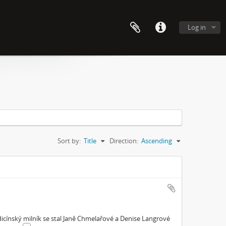
Log in
Sort by:
Title
Direction:
Ascending
cínský milník se stal Janě Chmelařové a Denise Langrové