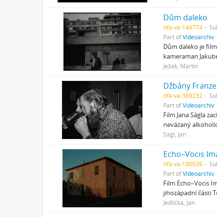
Dům daleko
nfa-va-144774
Su
Part of
Videoarchiv
Dům daleko je film
kameraman Jakubem 
Ježek, Martin
Džbány Franze
nfa-va-389232
Su
Part of
Videoarchiv
Film Jana Ságla z
nevázaný alkoholi
Ságl, Jan
Echo–Vocis Im
nfa-va-180639
Su
Part of
Videoarchiv
Film Echo–Vocis I
jihozápadní části
Jedlička, Jan