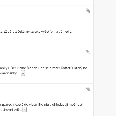
. Záběry z čekárny, zvuky vyšetření a výhled z
nky („Der kleine Blonde und sein roter Koffer“), který ho
 (Američanky
...
»
a zpáteční cestě do vlastního nitra ohledávají možnosti
duchovní cvič
...
»