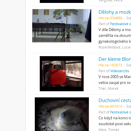
Vargová, Petra
Dělohy a mozk
nfa-va-034889
Su
Part of
Festivalové 
V díle Dělohy a m
zaměřila na zkoumá
gynekologického k
Rosenfeldová, Lucie
Der kleine Blo
nfa-va-165873
Su
Part of
Videoarchiv
V roce 2003 se Mar
velice zaujal pro 
Ther, Marek
Duchovní cest
nfa-va-607414
Su
Part of
Festivalové 
Co když na konci t
soudobé post-sekul
Klein, Tomáš