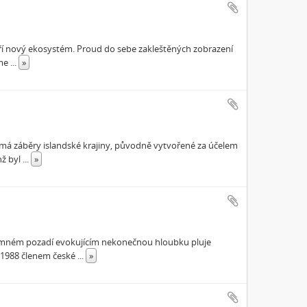
áří nový ekosystém. Proud do sebe zakleštěných zobrazení
eme
...
»
ejímá záběry islandské krajiny, původně vytvořené za účelem
nž byl
...
»
 temném pozadí evokujícím nekonečnou hloubku pluje
u 1988 členem české
...
»