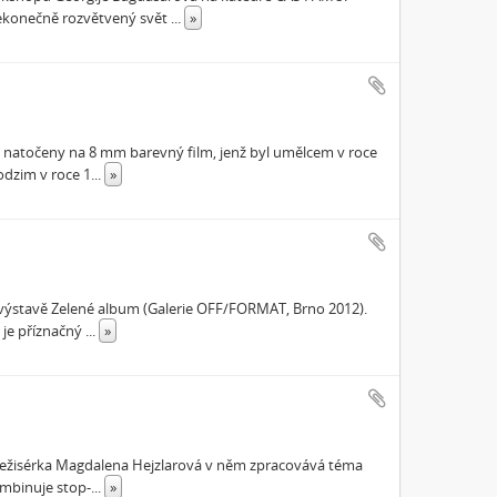
ekonečně rozvětvený svět
...
»
ly natočeny na 8 mm barevný film, jenž byl umělcem v roce
odzim v roce 1
...
»
a výstavě Zelené album (Galerie OFF/FORMAT, Brno 2012).
 je příznačný
...
»
. Režisérka Magdalena Hejzlarová v něm zpracovává téma
ombinuje stop-
...
»