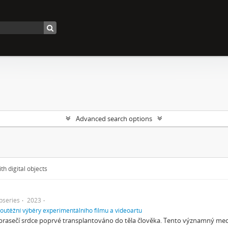
Advanced search options
th digital objects
bseries
2023
soutěžní výběry experimentálního filmu a videoartu
prasečí srdce poprvé transplantováno do těla člověka. Tento významný medi