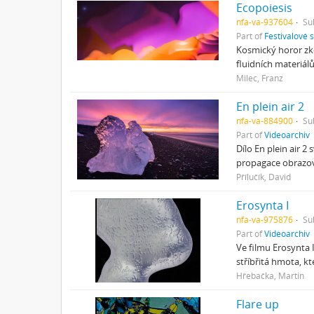
Ecopoiesis
nfa-va-937604
Su
Part of
Festivalové 
Kosmický horor zk
fluidních materiál
Milec, Franz
En plein air 2
nfa-va-884900
Su
Part of
Videoarchiv
Dílo En plein air 
propagace obrazov
Přílučík, David
Erosynta I
nfa-va-975876
Su
Part of
Videoarchiv
Ve filmu Erosynta
stříbřitá hmota, k
Hřebačka, Martin
Flare up