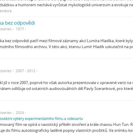
adsázkou a humorem nechává vyrůstat mykologické univerzum a evokuje n
heodora
ka bez odpovědi
bseries
1977
zka bez odpovědi patří mezi filmové záznamy akcí Lumíra Hladíka, které by
odního filmového archivu. V této akci, kterou Lumír Hladík uskutečnil na p
bseries
2007 - 2012
kl již v roce 2007, poprvé ho však autorka prezentovala v upravené verzi n
átem odlišuje od ostatních audiovizuálních děl Pavly Scerankové, pro které
bseries
2024
soutěžní výběry experimentálního filmu a videoartu
movaný film se opírá o taoistický příběh stvoření a krále chaosu Hun Tun
uje do filmu autobiograficky laděné popisy vlastních prožitků. Ve snímku k