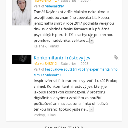
nfa-va-345112
Subseries
2020
Part of
Videoarchiv
Tomáš Kajánek si v díle Malinko nakouknout
osvojil podobu známého zpěváka Lila Peepa,
jehož náhlá smrt v roce 2017 podnítila veřejnou
diskusi ohledně užívání farmaceutik při léčbě
psychických poruch. Dílo zachycuje posmrtnou
promluvu hudebníka, ve které
...
»
Kajánek, Tomáš
Konkomitantní růstový jev
nfa-va-348512
Subseries
2023
Part of
Festivalové soutěžní výběry experimentálního
filmu a videoartu
Inspirován sci-fi literaturou, vytvořil Lukáš Prokop
snímek Konkomitantní růstový jev, který je
jakousi abstraktní kosmogonií. V prostoru
digitálního labyrintu vzniklém za použití
počítačové animace autor snímku ohledává
tenkou hranici (pokud ještě ně
...
»
Prokop, Lukáš