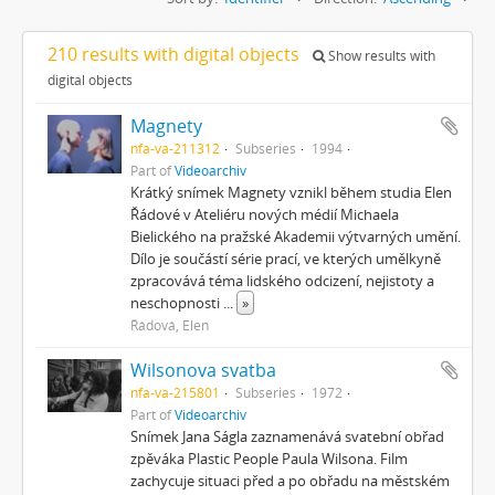
210 results with digital objects
Show results with
digital objects
Magnety
nfa-va-211312
Subseries
1994
Part of
Videoarchiv
Krátký snímek Magnety vznikl během studia Elen
Řádové v Ateliéru nových médií Michaela
Bielického na pražské Akademii výtvarných umění.
Dílo je součástí série prací, ve kterých umělkyně
zpracovává téma lidského odcizení, nejistoty a
neschopnosti
...
»
Řádová, Elen
Wilsonova svatba
nfa-va-215801
Subseries
1972
Part of
Videoarchiv
Snímek Jana Ságla zaznamenává svatební obřad
zpěváka Plastic People Paula Wilsona. Film
zachycuje situaci před a po obřadu na městském