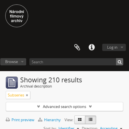
Log in
Browse
Showing 210 results
Archival description
Subseries
Advanced search options
Print preview
Hierarchy
View:
Sort by:
Identifier
Direction:
Ascending