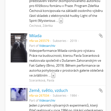
představení Vesmír zkomponovaného autorkou
pro Křižíkovu fontánu v Praze. Program Zdeňka
Čechová koncipovala na základě osobního výběru
částí skladeb z elektronické hudby Light of the
Spirit (Mysterious
...
»
Čechová, Zdeňka
Milada
nfa-va-265579
Subseries
2019
Part of
Videoarchiv
Videoperformance Milada vznila pro výstavu
Práce na budoucnosti, kterou Pavla Sceranková
realizovala společně s Dušanem Zahoranským ve
Fait Gallery (Brno, 2019). Během performance se
autorka pohybovala v prostorách galerie oblečená
ve zvláštním
...
»
Sceranková, Pavla
Země, světlo, vzduch
nfa-va-267034
Subseries
1984
Part of
Videoarchiv
Jeden z prvních výtvarných experimentů, který
Pilař realizoval v roce 1984 po získání videokamery