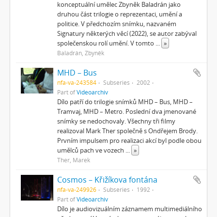
konceptuální umělec Zbyněk Baladrán jako
druhou část trilogie o reprezentaci, umění a
politice. V předchozím snímku, nazvaném
Signatury některých věcí (2022), se autor zabýval
společenskou rolí umění. V tomto
...
»
Baladrán, Zbyněk
MHD – Bus
nfa-va-243584
Subseries
2002
Part of
Videoarchiv
Dílo patří do trilogie snímků MHD – Bus, MHD –
Tramvaj, MHD – Metro. Poslední dva jmenované
snímky se nedochovaly. Všechny tři filmy
realizoval Mark Ther společně s Ondřejem Brody.
Prvním impulsem pro realizaci akcí byl podle obou
umělců pach ve vozech
...
»
Ther, Marek
Cosmos – Křižíkova fontána
nfa-va-249926
Subseries
1992
Part of
Videoarchiv
Dílo je audiovizuálním záznamem multimediálního