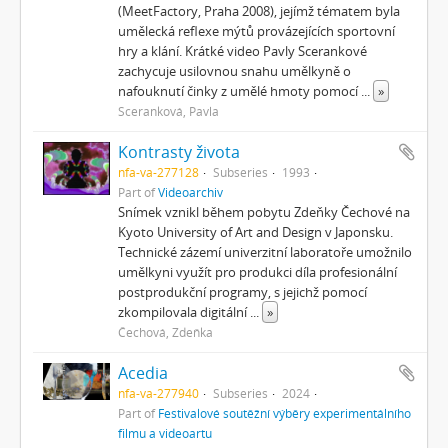
(MeetFactory, Praha 2008), jejímž tématem byla
umělecká reflexe mýtů provázejících sportovní
hry a klání. Krátké video Pavly Scerankové
zachycuje usilovnou snahu umělkyně o
nafouknutí činky z umělé hmoty pomocí
...
»
Sceranková, Pavla
Kontrasty života
nfa-va-277128
Subseries
1993
Part of
Videoarchiv
Snímek vznikl během pobytu Zdeňky Čechové na
Kyoto University of Art and Design v Japonsku.
Technické zázemí univerzitní laboratoře umožnilo
umělkyni využít pro produkci díla profesionální
postprodukční programy, s jejichž pomocí
zkompilovala digitální
...
»
Čechová, Zdeňka
Acedia
nfa-va-277940
Subseries
2024
Part of
Festivalové soutěžní výběry experimentálního
filmu a videoartu