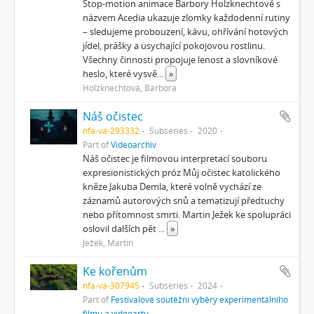
Stop-motion animace Barbory Holzknechtové s
názvem Acedia ukazuje zlomky každodenní rutiny
– sledujeme probouzení, kávu, ohřívání hotových
jídel, prášky a usychající pokojovou rostlinu.
Všechny činnosti propojuje lenost a slovníkové
heslo, které vysvě
...
»
Holzknechtová, Barbora
Náš očistec
nfa-va-293332
Subseries
2020
Part of
Videoarchiv
Náš očistec je filmovou interpretací souboru
expresionistických próz Můj očistec katolického
kněze Jakuba Demla, které volně vychází ze
záznamů autorových snů a tematizují předtuchy
nebo přítomnost smrti. Martin Ježek ke spolupráci
oslovil dalších pět
...
»
Ježek, Martin
Ke kořenům
nfa-va-307945
Subseries
2024
Part of
Festivalové soutěžní výběry experimentálního
filmu a videoartu