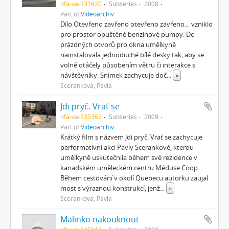
nfa-va-331620
Subseries
2008
Part of
Videoarchiv
Dílo Otevřeno zavřeno otevřeno zavřeno… vzniklo
pro prostor opuštěné benzinové pumpy. Do
prázdných otvorů pro okna umělkyně
nainstalovala jednoduché bílé desky tak, aby se
volně otáčely působením větru či interakce s
návštěvníky. Snímek zachycuje doč
...
»
Sceranková, Pavla
Jdi pryč. Vrať se
nfa-va-335362
Subseries
2009
Part of
Videoarchiv
Krátký film s názvem Jdi pryč. Vrať se zachycuje
performativní akci Pavly Scerankové, kterou
umělkyně uskutečnila během své rezidence v
kanadském uměleckém centru Méduse Coop.
Během cestování v okolí Quebecu autorku zaujal
most s výraznou konstrukcí, jenž
...
»
Sceranková, Pavla
Malinko nakouknout