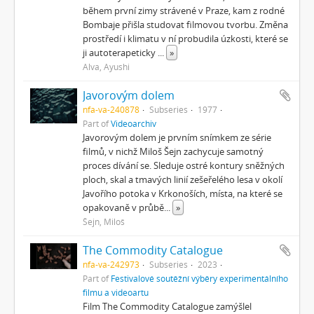
během první zimy strávené v Praze, kam z rodné
Bombaje přišla studovat filmovou tvorbu. Změna
prostředí i klimatu v ní probudila úzkosti, které se
ji autoterapeticky
...
»
Alva, Ayushi
Javorovým dolem
nfa-va-240878
Subseries
1977
Part of
Videoarchiv
Javorovým dolem je prvním snímkem ze série
filmů, v nichž Miloš Šejn zachycuje samotný
proces dívání se. Sleduje ostré kontury sněžných
ploch, skal a tmavých linií zešeřelého lesa v okolí
Javořího potoka v Krkonoších, místa, na které se
opakovaně v průbě
...
»
Šejn, Miloš
The Commodity Catalogue
nfa-va-242973
Subseries
2023
Part of
Festivalové soutěžní výběry experimentálního
filmu a videoartu
Film The Commodity Catalogue zamýšlel