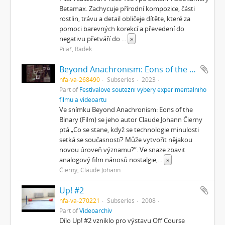
Betamax. Zachycuje přírodní kompozice, části
rostlin, trávu a detail obličeje dítěte, které za
pomoci barevných korekcí a převedení do
negativu přetváří do
...
»
Pilař, Radek
Beyond Anachronism: Eons of the Binary (Film)
nfa-va-268490
Subseries
2023
Part of
Festivalové soutěžní výběry experimentálního
filmu a videoartu
Ve snímku Beyond Anachronism: Eons of the
Binary (Film) se jeho autor Claude Johann Čierny
ptá „Co se stane, když se technologie minulosti
setká se současností? Může vytvořit nějakou
novou úroveň významu?”. Ve snaze zbavit
analogový film nánosů nostalgie,
...
»
Čierny, Claude Johann
Up! #2
nfa-va-270221
Subseries
2008
Part of
Videoarchiv
Dílo Up! #2 vzniklo pro výstavu Off Course