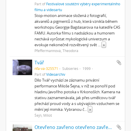
Part of
Festivalové soutěžní výběry experimentálního
filmu a videoartu
Stop-motion animace složená z fotografií,
akvarelů a pigmentů z hub, která vznikla během
workshopu Georgije Bagdasarova na katedře CAS
FAMU. Autorka filmu s nadsázkou a humorem
nechává vyrůstat mykologické univerzum a
evokuje nekonečně rozvětvený svět
...
»
Pfeffermannová, Theodora
Tvář
nfa-va-325571
Subseries
1999
Part of
Videoarchiv
Dílo Tvář vychází ze záznamu privátní
performance Miloše Šejna, v níž se ponořil pod
hladinu Javořího potoka v Krkonoších. Kamera na
stativu zaznamenávala, jak přes umělcovu tvář
přechází proud vody a s ubývajícím vzduchem se
mění její mimika. Vybranou č
...
»
Šejn, Miloš
Otevřeno zavřeno otevřeno zavřeno...