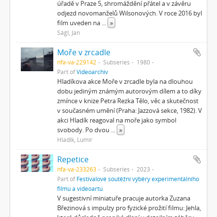
úřadě v Praze 5, shromáždění přátel a v závěru
odjezd novomanželů Wilsonových. V roce 2016 byl
film uveden na
...
»
Ságl, Jan
Moře v zrcadle
nfa-va-229142
Subseries
1980
Part of
Videoarchiv
Hladíkova akce Moře v zrcadle byla na dlouhou
dobu jediným známým autorovým dílem a to díky
zmínce v knize Petra Rezka Tělo, věc a skutečnost
v současném umění (Praha: Jazzová sekce, 1982). V
akci Hladík reagoval na moře jako symbol
svobody. Po dvou
...
»
Hladík, Lumír
Repetice
nfa-va-233263
Subseries
2023
Part of
Festivalové soutěžní výběry experimentálního
filmu a videoartu
V sugestivní miniatuře pracuje autorka Zuzana
Březinová s impulzy pro fyzické prožití filmu: Jehla,