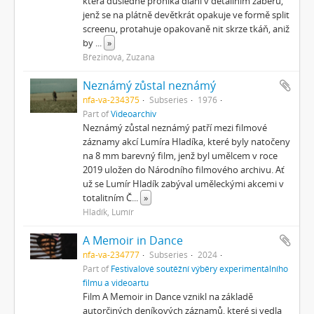
která důsledně proniká dlaní v detailním záběru,
jenž se na plátně devětkrát opakuje ve formě split
screenu, protahuje opakovaně nit skrze tkáň, aniž
by
...
»
Březinová, Zuzana
Neznámý zůstal neznámý
nfa-va-234375
Subseries
1976
Part of
Videoarchiv
Neznámý zůstal neznámý patří mezi filmové
záznamy akcí Lumíra Hladíka, které byly natočeny
na 8 mm barevný film, jenž byl umělcem v roce
2019 uložen do Národního filmového archivu. Ať
už se Lumír Hladík zabýval uměleckými akcemi v
totalitním Č
...
»
Hladík, Lumír
A Memoir in Dance
nfa-va-234777
Subseries
2024
Part of
Festivalové soutěžní výběry experimentálního
filmu a videoartu
Film A Memoir in Dance vznikl na základě
autorčiných deníkových záznamů, které si vedla