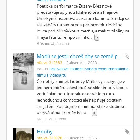
Poetická performance Zuzany Březinové
představuje splynutí lidského těla s krajinou.
Umělkyně inscenovala akci pro kameru. Střídají se
tak záběry na samotnou performerku ležící na
louce pod přikrývkou z mechu, a makro záběry na
hmyzí faunu. Tempo snímku
...
»
Březinová, Zuzana
Modli se jestli chceš aby se země přiblížila a nebe promluvilo s tebou
nfa-va-312583
Subseries
2023
Part of
Festivalové soutěžní výběry experimentálního
filmu a videoartu
Černobílý snímek Liubovy Maltsevy zachycuje v
jediném záběru jakési zátiší se skleněnou vázou a
vodní hladinou. Interakce se světlem tuto
jednoduchou kompozici ale naplňuje pocitem
znejistění. Pod dojmem minimalistické studie se
ukrývá téma proměnlivosti
...
»
Maltseva, Liubov
Houby
nfa-va-313070
Subseries
2025