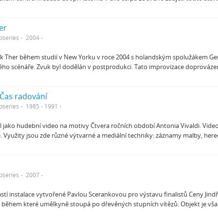
er
bseries
2004
ark Ther během studií v New Yorku v roce 2004 s holandským spolužákem Ger
ho scénáře. Zvuk byl dodělán v postprodukci. Tato improvizace doprováze
 Čas radování
bseries
1985 - 1991
l jako hudební video na motivy Čtvera ročních období Antonia Vivaldi. Video j
e. Využity jsou zde různé výtvarné a mediální techniky: záznamy malby, her
bseries
2007
ástí instalace vytvořené Pavlou Scerankovou pro výstavu finalistů Ceny Jin
, během které umělkyně stoupá po dřevěných stupních vítězů. Objekt je vša