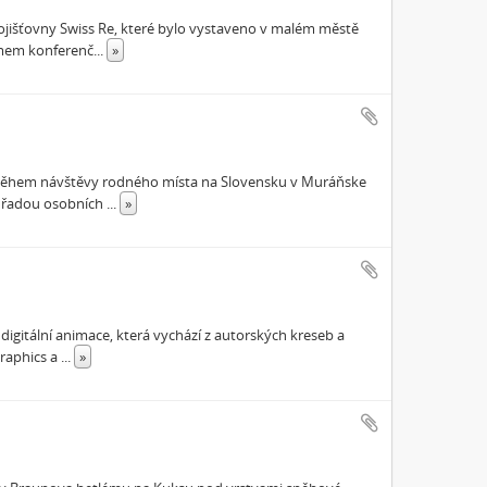
ojišťovny Swiss Re, které bylo vystaveno v malém městě
namem konferenč
...
»
e během návštěvy rodného místa na Slovensku v Muráňske
s řadou osobních
...
»
digitální animace, která vychází z autorských kreseb a
Graphics a
...
»