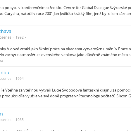
ho pobytu v konferenčním středisku Centre for Global Dialogue švýcarské p
o Curychu, natočil v roce 2001 Jan Jedlička krátký film, jenž byl dílem záz
chava
bseries
1992
ky Vidové vznikl jako školní práce na Akademii výtvarných umění v Praz
ylo zachytit atmosféru slovenského venkova jako důvěrně známého místa 
ka
řinou
bseries
1994
íle Vteřina za vteřinou vytváří Lucie Svobodová fantaskní krajinu za pomoci 
 produkci díla využila ve své době progresivní technologii počítačů Silicon 
ém
bseries
1985