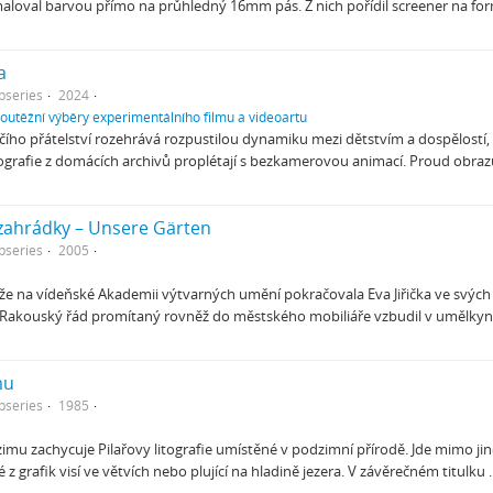
aloval barvou přímo na průhledný 16mm pás. Z nich pořídil screener na f
a
bseries
2024
soutěžní výběry experimentálního filmu a videoartu
včího přátelství rozehrává rozpustilou dynamiku mezi dětstvím a dospělostí, 
grafie z domácích archivů proplétají s bezkamerovou animací. Proud obrazů
zahrádky – Unsere Gärten
bseries
2005
áže na vídeňské Akademii výtvarných umění pokračovala Eva Jiřička ve svýc
 Rakouský řád promítaný rovněž do městského mobiliáře vzbudil v umělky
mu
bseries
1985
imu zachycuje Pilařovy litografie umístěné v podzimní přírodě. Jde mimo jin
eré z grafik visí ve větvích nebo plující na hladině jezera. V závěrečném titulku