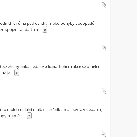
vodních vírů na podloží skal, nebo pohyby vodopádů
ze spojení landartu a
...
»
Lhoteckého rybníka nedaleko Jičína. Během akce se umělec
ěmž je
...
»
mu multimediální malby – průniku malířství a videoartu,
stupy známé z
...
»