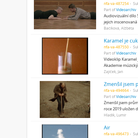
nfa-va-487254
Su
Part of
Videoarchiv
Audiovizuální dílo
jejich inscenovaná
Bačíková, Alžběta
Karamel je cuk
nfa-va-487550
Su
Part of
Videoarchiv
Videoklip Karamel 
Akademie múzickýc
Zajíček, Jan
Zmenšil jsem
nfa-va-494664
Su
Part of
Videoarchiv
Zmenšil jsem prům
roce 2019 uložen 
Hladík, Lumír
Air
nfa-va-496473
Su