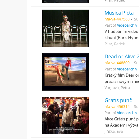
Pilař, Radek
Musica Picta –
nfa-va-447563
Su
Part of
Videoarchiv
V hudebním videu Č
klauni (Boris Hybn
Pilař, Radek
Dead or Alive 
nfa-va-448809
Su
Part of
Videoarchiv
Krátký film Dear o
práci s novými mé
Vargová, Petra
Grátis punč
nfa-va-456314
Su
Part of
Videoarchiv
Akce Grátis punč pr
na Akademii výtvar
Jiřička, Eva