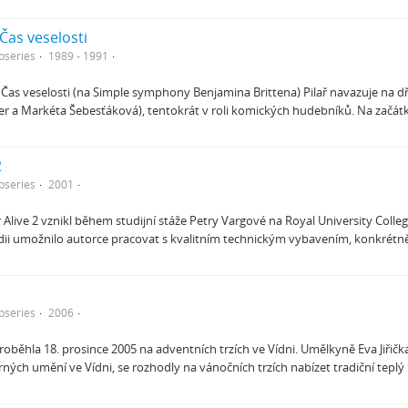
 Čas veselosti
bseries
1989 - 1991
as veselosti (na Simple symphony Benjamina Brittena) Pilař navazuje na dřívě
er a Markéta Šebesťáková), tentokrát v roli komických hudebníků. Na začát
2
bseries
2001
r Alive 2 vznikl během studijní stáže Petry Vargové na Royal University Colle
dii umožnilo autorce pracovat s kvalitním technickým vybavením, konkrétn
bseries
2006
oběhla 18. prosince 2005 na adventních trzích ve Vídni. Umělkyně Eva Jiřička 
ných umění ve Vídni, se rozhodly na vánočních trzích nabízet tradiční teplý