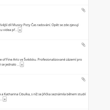
jší díl Musicy Picty Čas radování. Opět se zde zjevují
ku videa př
...
»
ge of Fine Arts ve Švédsku. Profesionalizované zázemí pro
ě se jednalo
...
»
a Katharina Cibulka, s níž se Jiřička seznámila během studií
...
»