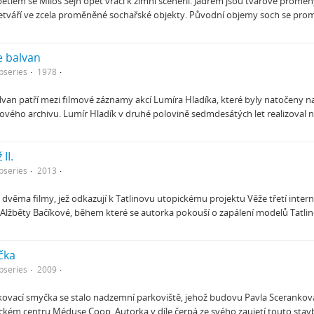
betlém se Miloš Šejn opět vrací k zimní scenérii. Jádrem jsou tvarové pro
řetváří ve zcela proměněné sochařské objekty. Původní objemy soch se prom
e balvan
bseries
1978
lvan patří mezi filmové záznamy akcí Lumíra Hladíka, které byly natočeny 
vého archivu. Lumír Hladík v druhé polovině sedmdesátých let realizoval n
 II.
bseries
2013
 dvěma filmy, jež odkazují k Tatlinovu utopickému projektu Věže třetí internac
 Alžběty Bačíkové, během které se autorka pokouší o zapálení modelů Tatli
čka
bseries
2009
ovací smyčka se stalo nadzemní parkoviště, jehož budovu Pavla Scerankov
ém centru Méduse Coop. Autorka v díle čerpá ze svého zaujetí touto stavb