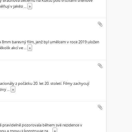
měny Braunova betlému na Kuksu pod vrstvami sněhové
ěňují v jakési
...
»
na 8mm barevný film, jenž byl umělcem v roce 2019 uložen
ěkolik akcí ve
...
»
ionály z počátku 20. let 20. století. Filmy zachycují
novy
...
»
á pravidelně pozorovala během své rezidence v
ou a znovu ji konstruuje za
...
»