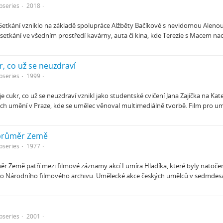
bseries
2018
 Setkání vzniklo na základě spolupráce Alžběty Bačíkové s nevidomou Alenou
 setkání ve všedním prostředí kavárny, auta či kina, kde Terezie s Macem na
r, co už se neuzdraví
bseries
1999
je cukr, co už se neuzdraví vznikl jako studentské cvičení Jana Zajíčka na Ka
h umění v Praze, kde se umělec věnoval multimediálně tvorbě. Film pro um
 průměr Země
bseries
1977
ěr Země patří mezi filmové záznamy akcí Lumíra Hladíka, které byly natoče
do Národního filmového archivu. Umělecké akce českých umělců v sedmde
bseries
2001