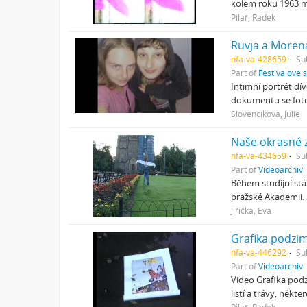
kolem roku 1963 m
Pilař, Radek
Ruvja a Moren
nfa-va-428659
Su
Part of
Festivalové 
Intimní portrét dí
dokumentu se foto
Slovenčíková, Julie
Naše okrasné 
nfa-va-434659
Su
Part of
Videoarchiv
Během studijní st
pražské Akademii.
Jiřička, Eva
Grafika podzi
nfa-va-446292
Su
Part of
Videoarchiv
Video Grafika podz
listí a trávy, někt