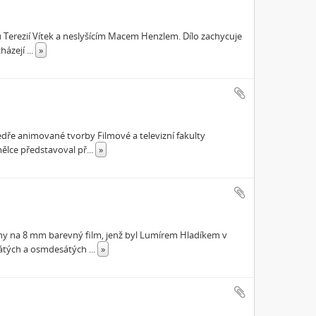
 Terezií Vítek a neslyšícím Macem Henzlem. Dílo zachycuje
cházejí
...
»
tedře animované tvorby Filmové a televizní fakulty
ělce představoval př
...
»
ny na 8 mm barevný film, jenž byl Lumírem Hladíkem v
sátých a osmdesátých
...
»