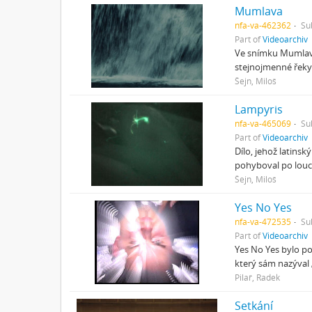
Mumlava
nfa-va-462362
Su
Part of
Videoarchiv
Ve snímku Mumlava
stejnojmenné řeky.
Šejn, Miloš
Lampyris
nfa-va-465069
Su
Part of
Videoarchiv
Dílo, jehož latins
pohyboval po louce
Šejn, Miloš
Yes No Yes
nfa-va-472535
Su
Part of
Videoarchiv
Yes No Yes bylo po
který sám nazýval 
Pilař, Radek
Setkání