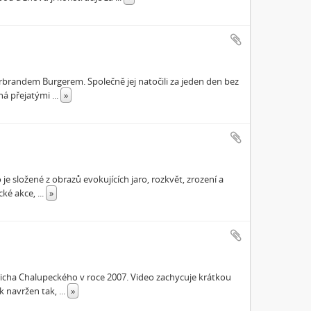
brandem Burgerem. Společně jej natočili za jeden den bez
ná přejatými
...
»
e složené z obrazů evokujících jaro, rozkvět, zrození a
ecké akce,
...
»
dřicha Chalupeckého v roce 2007. Video zachycuje krátkou
k navržen tak,
...
»