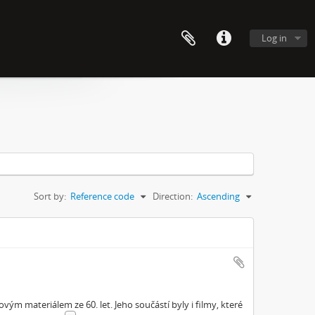
Log in
Sort by:
Reference code
Direction:
Ascending
ým materiálem ze 60. let. Jeho součástí byly i filmy, které