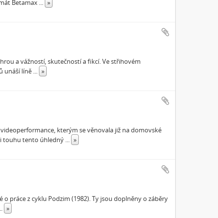
ormát Betamax
...
»
hrou a vážností, skutečností a fikcí. Ve střihovém
 unáší líně
...
»
h videoperformance, kterým se věnovala již na domovské
ni touhu tento úhledný
...
»
é o práce z cyklu Podzim (1982). Ty jsou doplněny o záběry
...
»