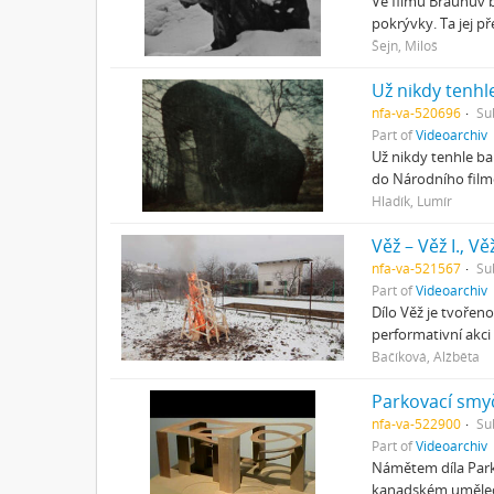
Ve filmu Braunův 
pokrývky. Ta jej p
Šejn, Miloš
Už nikdy tenhl
nfa-va-520696
Su
Part of
Videoarchiv
Už nikdy tenhle ba
do Národního filmo
Hladík, Lumír
Věž – Věž I., Věž
nfa-va-521567
Su
Part of
Videoarchiv
Dílo Věž je tvořeno
performativní akci
Bačíková, Alžběta
Parkovací smy
nfa-va-522900
Su
Part of
Videoarchiv
Námětem díla Park
kanadském uměleck