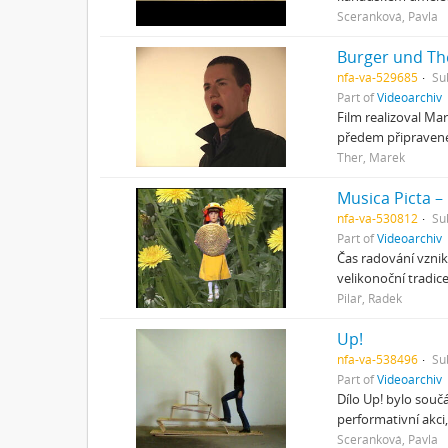
Sceranková, Pavla
Burger und Th
nfa-va-529685
Su
Part of
Videoarchiv
Film realizoval M
předem připravené
Ther, Marek
Musica Picta –
nfa-va-530812
Su
Part of
Videoarchiv
Čas radování vznik
velikonoční tradic
Pilař, Radek
Up!
nfa-va-538496
Su
Part of
Videoarchiv
Dílo Up! bylo souč
performativní akci
Sceranková, Pavla