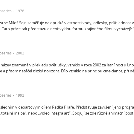
bseries
1978
 se Miloš Šejn zaměřuje na optické vlastnosti vody, odlesky, průhlednost 
 Tato práce tak představuje neobvyklou formu krajinného filmu vycházející 
bseries
2002
ký název znamená v překladu světlušky, vzniklo v roce 2002 za letní noci u 
 a přitom natáčel blízký horizont. Dílo vzniklo na principu cine-dance, při n
bseries
1992
sledním videoartovým dílem Radka Pilaře. Představuje završení jeho progra
„totální malba“, nebo „video integra art“. Spojují se zde různé animační po