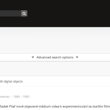
Advanced search options
th digital objects
bseries
1984 - 1990
 Radek Pilař nově objevené médium videa k experimentování se starším filmov