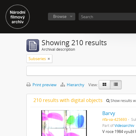
Browse
Showing 210 results
Archival description
Subseries
Print preview
Hierarchy
View:
210 results with digital objects
Show results wi
Barvy
nfa-va-425693
Su
Part of
Videoarchiv
V roce 1984 využil