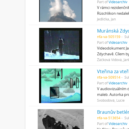
Part of
Videoarchiv
V rámci rezidenční
Rüschlikon nedalek
Jedlička, Jan
Muránská Zdy
nfa-va-505159
Su
Part of
Videoarchiv
Videodokument Jan
Zdychavě. Cílem b
Žáčková Vidová, Jan
Vteřina za vte
nfa-va-509514
Su
Part of
Videoarchiv
V audiovizuálním d
maleb. Autorka pro
Svobodová, Lucie
Braunův betl
nfa-va-513654
Su
Part of
Videoarchiv