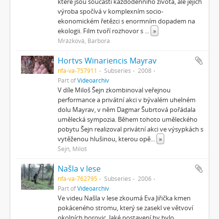
které jsou součástí každodenního života, ale jejich
výroba spočívá v komplexním socio-
ekonomickém řetězci s enormním dopadem na
ekologii. Film tvoří rozhovor s
...
»
Mrázková, Barbora
Hortvs Winariencis Mayrav
nfa-va-757911
Subseries
2008
Part of
Videoarchiv
V díle Miloš Šejn zkombinoval veřejnou
performance a privátní akci v bývalém uhelném
dolu Mayrav, v něm Dagmar Šubrtová pořádala
umělecká sympozia. Během tohoto uměleckého
pobytu Šejn realizoval privátní akci ve výsypkách s
vytěženou hlušinou, kterou opě
...
»
Šejn, Miloš
Našla v lese
nfa-va-762795
Subseries
2006
Part of
Videoarchiv
Ve videu Našla v lese zkoumá Eva Jiřička kmen
pokáceného stromu, který se zasekl ve větvoví
okolních borovic. Jaké postavení by bylo