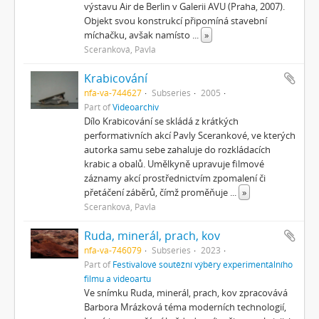
výstavu Air de Berlin v Galerii AVU (Praha, 2007).
Objekt svou konstrukcí připomíná stavební
míchačku, avšak namísto
...
»
Sceranková, Pavla
Krabicování
nfa-va-744627
Subseries
2005
Part of
Videoarchiv
Dílo Krabicování se skládá z krátkých
performativních akcí Pavly Scerankové, ve kterých
autorka samu sebe zahaluje do rozkládacích
krabic a obalů. Umělkyně upravuje filmové
záznamy akcí prostřednictvím zpomalení či
přetáčení záběrů, čímž proměňuje
...
»
Sceranková, Pavla
Ruda, minerál, prach, kov
nfa-va-746079
Subseries
2023
Part of
Festivalové soutěžní výběry experimentálního
filmu a videoartu
Ve snímku Ruda, minerál, prach, kov zpracovává
Barbora Mrázková téma moderních technologií,