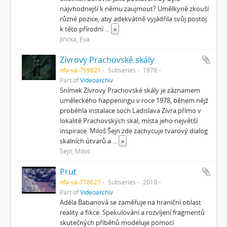
najvhodnejší k němu zaujmout? Umělkyně zkouší
různé pozice, aby adekvátně vyjádřila svůj postoj
k této přírodní
...
»
Jiřička, Eva
Zívrovy Prachovské skály
nfa-va-769821
Subseries
1978
Part of
Videoarchiv
Snímek Zívrovy Prachovské skály je záznamem
uměleckého happeningu v roce 1978, během nějž
proběhla instalace soch Ladislava Zívra přímo v
lokalitě Prachovských skal, místa jeho největší
inspirace. Miloš Šejn zde zachycuje tvarový dialog
skalních útvarů a
...
»
Šejn, Miloš
Prut
nfa-va-778627
Subseries
2010
Part of
Videoarchiv
Adéla Babanová se zaměřuje na hraniční oblast
reality a fikce. Spekulování a rozvíjení fragmentů
skutečných příběhů modeluje pomocí