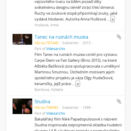
vejcovitého tvaru na bílém pozadí díky
světelnému designu téměř ztrácí třetí dimenzi.
Ruchy ve zvukové stopě připomínají zvuky, jaké
vydává hlodavec. Autorka Anna Hušková
...
»
Hušková, Anna
Tanec na ruinách muzea
nfa-va-787448
Subseries
2015
Part of
Videoarchiv
Film Tanec na ruinách muzea vznikl pro výstavu
Carpe Diem ve Fait Gallery (Brno 2015), na které
Alžběta Bačíková úzce spolupracovala s umělkyní
Martinou Smutnou. Ústředním motivem jejich
společného projektu je váza Olgy Hudečkové,
keramičky, jejíž práce
...
»
Bačíková, Alžběta
Studna
nfa-va-798383
Subseries
1996
Part of
Videoarchiv
Bakalářský film Niké Papadopulosové s názvem
Studna inspirovala stejnojmenná skladba hudební
skupiny J.A.R a kultovní epizoda z normalizačního