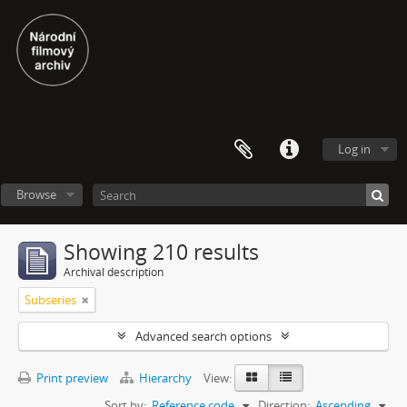
Log in
Browse
Showing 210 results
Archival description
Subseries
Advanced search options
Print preview
Hierarchy
View:
Sort by:
Reference code
Direction:
Ascending