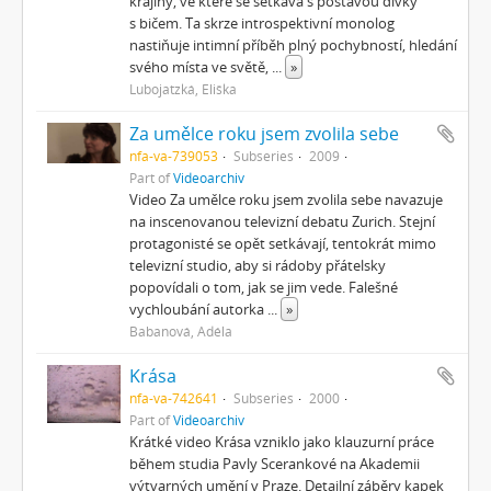
krajiny, ve které se setkává s postavou dívky
s bičem. Ta skrze introspektivní monolog
nastiňuje intimní příběh plný pochybností, hledání
svého místa ve světě,
...
»
Lubojatzká, Eliška
Za umělce roku jsem zvolila sebe
nfa-va-739053
Subseries
2009
Part of
Videoarchiv
Video Za umělce roku jsem zvolila sebe navazuje
na inscenovanou televizní debatu Zurich. Stejní
protagonisté se opět setkávají, tentokrát mimo
televizní studio, aby si rádoby přátelsky
popovídali o tom, jak se jim vede. Falešné
vychloubání autorka
...
»
Babanová, Adéla
Krása
nfa-va-742641
Subseries
2000
Part of
Videoarchiv
Krátké video Krása vzniklo jako klauzurní práce
během studia Pavly Scerankové na Akademii
výtvarných umění v Praze. Detailní záběry kapek