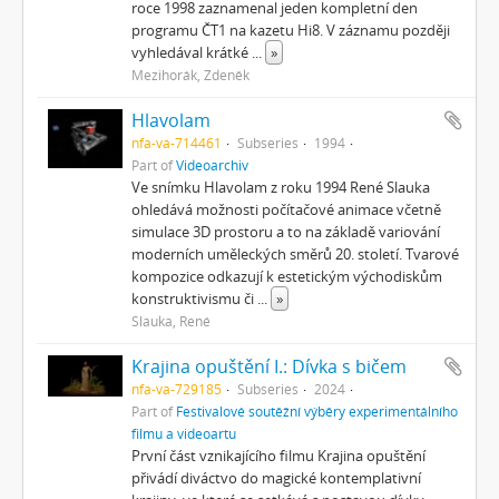
roce 1998 zaznamenal jeden kompletní den
programu ČT1 na kazetu Hi8. V záznamu později
vyhledával krátké
...
»
Mezihorák, Zdeněk
Hlavolam
nfa-va-714461
Subseries
1994
Part of
Videoarchiv
Ve snímku Hlavolam z roku 1994 René Slauka
ohledává možnosti počítačové animace včetně
simulace 3D prostoru a to na základě variování
moderních uměleckých směrů 20. století. Tvarové
kompozice odkazují k estetickým východiskům
konstruktivismu či
...
»
Slauka, René
Krajina opuštění I.: Dívka s bičem
nfa-va-729185
Subseries
2024
Part of
Festivalové soutěžní výběry experimentálního
filmu a videoartu
První část vznikajícího filmu Krajina opuštění
přivádí diváctvo do magické kontemplativní