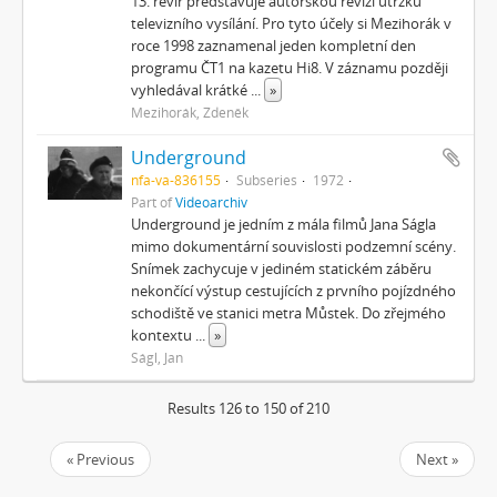
13. revír představuje autorskou revizi útržků
televizního vysílání. Pro tyto účely si Mezihorák v
roce 1998 zaznamenal jeden kompletní den
programu ČT1 na kazetu Hi8. V záznamu později
vyhledával krátké
...
»
Mezihorák, Zdeněk
Underground
nfa-va-836155
Subseries
1972
Part of
Videoarchiv
Underground je jedním z mála filmů Jana Ságla
mimo dokumentární souvislosti podzemní scény.
Snímek zachycuje v jediném statickém záběru
nekončící výstup cestujících z prvního pojízdného
schodiště ve stanici metra Můstek. Do zřejmého
kontextu
...
»
Ságl, Jan
Results 126 to 150 of 210
« Previous
Next »