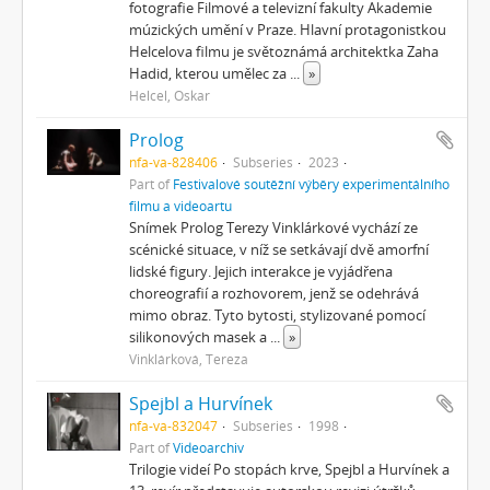
fotografie Filmové a televizní fakulty Akademie
múzických umění v Praze. Hlavní protagonistkou
Helcelova filmu je světoznámá architektka Zaha
Hadid, kterou umělec za
...
»
Helcel, Oskar
Prolog
nfa-va-828406
Subseries
2023
Part of
Festivalové soutěžní výběry experimentálního
filmu a videoartu
Snímek Prolog Terezy Vinklárkové vychází ze
scénické situace, v níž se setkávají dvě amorfní
lidské figury. Jejich interakce je vyjádřena
choreografií a rozhovorem, jenž se odehrává
mimo obraz. Tyto bytosti, stylizované pomocí
silikonových masek a
...
»
Vinklárková, Tereza
Spejbl a Hurvínek
nfa-va-832047
Subseries
1998
Part of
Videoarchiv
Trilogie videí Po stopách krve, Spejbl a Hurvínek a