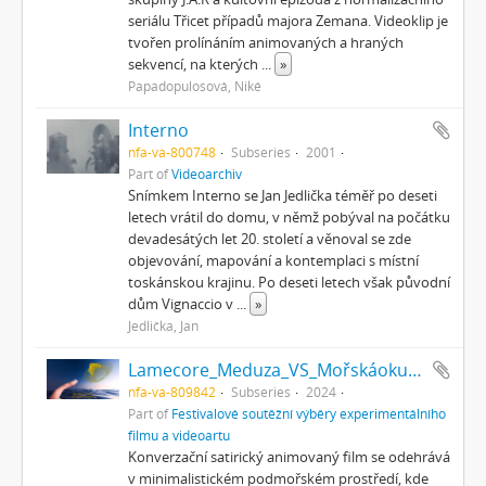
seriálu Třicet případů majora Zemana. Videoklip je
tvořen prolínáním animovaných a hraných
sekvencí, na kterých
...
»
Papadopulosová, Niké
Interno
nfa-va-800748
Subseries
2001
Part of
Videoarchiv
Snímkem Interno se Jan Jedlička téměř po deseti
letech vrátil do domu, v němž pobýval na počátku
devadesátých let 20. století a věnoval se zde
objevování, mapování a kontemplaci s místní
toskánskou krajinu. Po deseti letech však původní
dům Vignaccio v
...
»
Jedlička, Jan
Lamecore_Meduza_VS_Mořskáokurka
nfa-va-809842
Subseries
2024
Part of
Festivalové soutěžní výběry experimentálního
filmu a videoartu
Konverzační satirický animovaný film se odehrává
v minimalistickém podmořském prostředí, kde