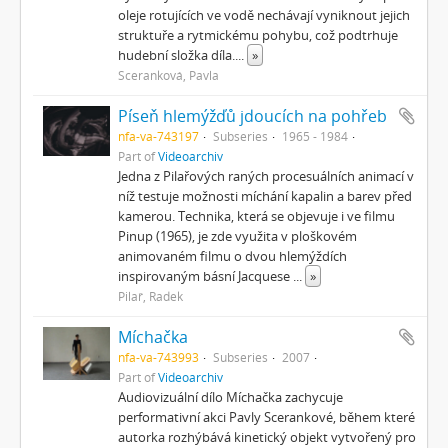
oleje rotujících ve vodě nechávají vyniknout jejich
struktuře a rytmickému pohybu, což podtrhuje
hudební složka díla.
...
»
Sceranková, Pavla
Píseň hlemýžďů jdoucích na pohřeb
nfa-va-743197
Subseries
1965 - 1984
Part of
Videoarchiv
Jedna z Pilařových raných procesuálních animací v
níž testuje možnosti míchání kapalin a barev před
kamerou. Technika, která se objevuje i ve filmu
Pinup (1965), je zde využita v ploškovém
animovaném filmu o dvou hlemýždích
inspirovaným básní Jacquese
...
»
Pilař, Radek
Míchačka
nfa-va-743993
Subseries
2007
Part of
Videoarchiv
Audiovizuální dílo Míchačka zachycuje
performativní akci Pavly Scerankové, během které
autorka rozhýbává kinetický objekt vytvořený pro