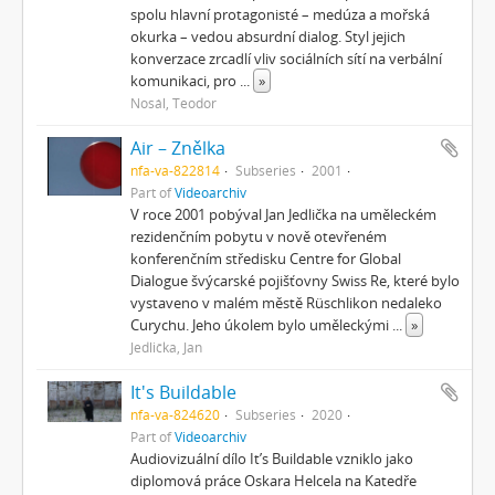
spolu hlavní protagonisté – medúza a mořská
okurka – vedou absurdní dialog. Styl jejich
konverzace zrcadlí vliv sociálních sítí na verbální
komunikaci, pro
...
»
Nosál, Teodor
Air – Znělka
nfa-va-822814
Subseries
2001
Part of
Videoarchiv
V roce 2001 pobýval Jan Jedlička na uměleckém
rezidenčním pobytu v nově otevřeném
konferenčním středisku Centre for Global
Dialogue švýcarské pojišťovny Swiss Re, které bylo
vystaveno v malém městě Rüschlikon nedaleko
Curychu. Jeho úkolem bylo uměleckými
...
»
Jedlička, Jan
It's Buildable
nfa-va-824620
Subseries
2020
Part of
Videoarchiv
Audiovizuální dílo It’s Buildable vzniklo jako
diplomová práce Oskara Helcela na Katedře