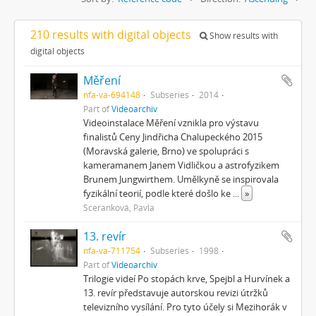
210 results with digital objects
Show results with
digital objects
Měření
nfa-va-694148
Subseries
2014
Part of
Videoarchiv
Videoinstalace Měření vznikla pro výstavu
finalistů Ceny Jindřicha Chalupeckého 2015
(Moravská galerie, Brno) ve spolupráci s
kameramanem Janem Vidličkou a astrofyzikem
Brunem Jungwirthem. Umělkyně se inspirovala
fyzikální teorií, podle které došlo ke
...
»
Sceranková, Pavla
13. revír
nfa-va-711754
Subseries
1998
Part of
Videoarchiv
Trilogie videí Po stopách krve, Spejbl a Hurvínek a
13. revír představuje autorskou revizi útržků
televizního vysílání. Pro tyto účely si Mezihorák v